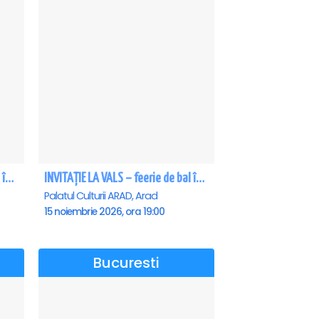
INVITAȚIE LA VALS – feerie de bal în paşi de dans - Craiova
INVITAȚIE LA VALS – feerie de bal în paşi de dans - Arad
Palatul Culturii ARAD, Arad
15 noiembrie 2026, ora 19:00
Bucuresti