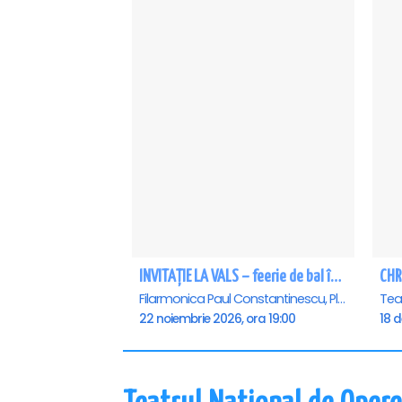
INVITAȚIE LA VALS – feerie de bal în paşi de dans - Ploiesti
CHR
Filarmonica Paul Constantinescu, Ploiesti
22 noiembrie 2026, ora 19:00
18 d