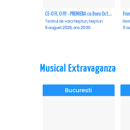
CE-O FI, O FI! - PREMIERA cu Doru Octavian Dumitru - Neptun
Fru
Teatrul de vara Neptun, Neptun
Res
9 august 2026, ora 20:30
11 a
Musical Extravaganza
Bucuresti