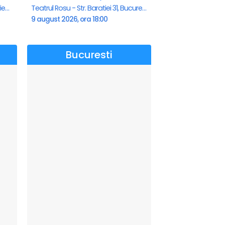
Teatrul de vara - Eforie Nord, Eforie-Nord
Teatrul Rosu - Str. Baratiei 31, Bucuresti
9 august 2026, ora 18:00
Bucuresti