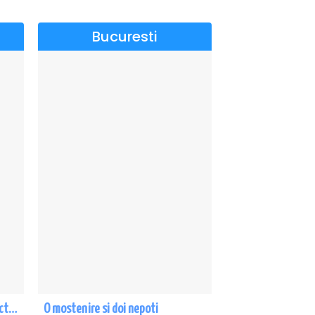
Bucuresti
CE-O FI, O FI! - PREMIERA cu Doru Octavian Dumitru - Eforie Nord
O mostenire si doi nepoti