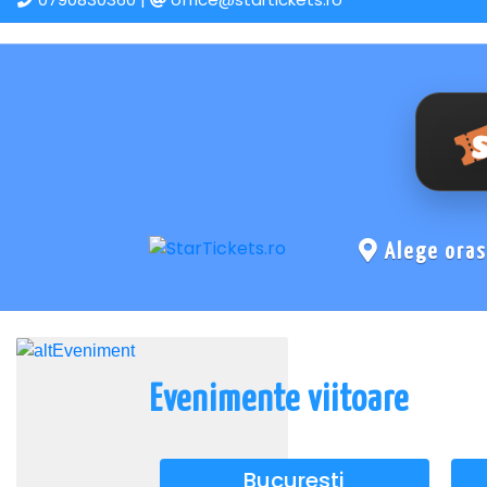
Alege ora
Evenimente viitoare
Bucuresti