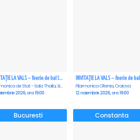
INVITAȚIE LA VALS – feerie de bal în paşi de dans - Sibiu
Filarmonica de Stat - Sala Thalia, Sibiu
Filarmonica Oltenia, Craiova
iembrie 2026, ora 19:00
12 noiembrie 2026, ora 19:00
Bucuresti
Constanta