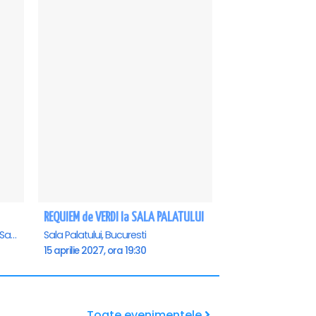
REQUIEM de VERDI la SALA PALATULUI
Casa de Cultura a Sindicatelor - Sala Mare, Constanta
Sala Palatului, Bucuresti
15 aprilie 2027, ora 19:30
Toate evenimentele