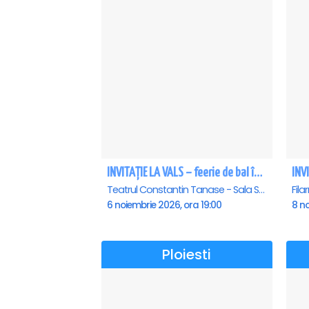
INVITAȚIE LA VALS – feerie de bal în paşi de dans
Teatrul Constantin Tanase - Sala Savoy, Bucuresti
6 noiembrie 2026, ora 19:00
8 no
Ploiesti