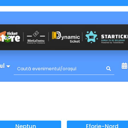
sul
Neptun
Eforie-Nord