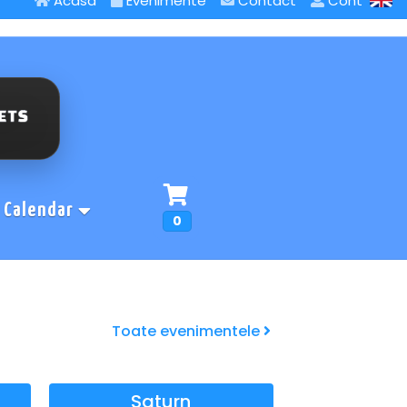
Acasa
Evenimente
Contact
Cont
Calendar
0
Toate evenimentele
Saturn