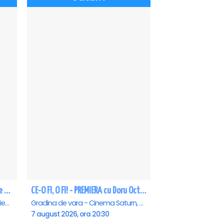
CEA MAI GREA ESTE IUBIREA - Eforie Nord
CE-O FI, O FI! - PREMIERA cu Doru Octavian Dumitru - Saturn
Teatrul de vara - Eforie Nord, Eforie-Nord
Gradina de vara - Cinema Saturn, Saturn
7 august 2026, ora 20:30