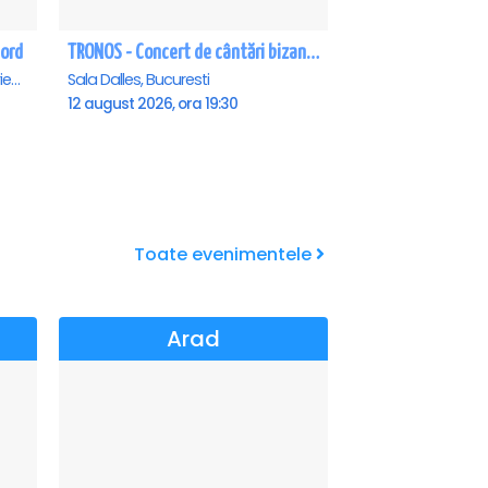
Nord
TRONOS - Concert de cântări bizantine la Sala Dalles
Teatrul de vara - Eforie Nord, Eforie-Nord
Sala Dalles, Bucuresti
12 august 2026, ora 19:30
Toate evenimentele
Arad