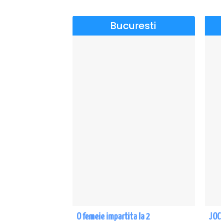
Bucuresti
O femeie impartita la 2
JOC