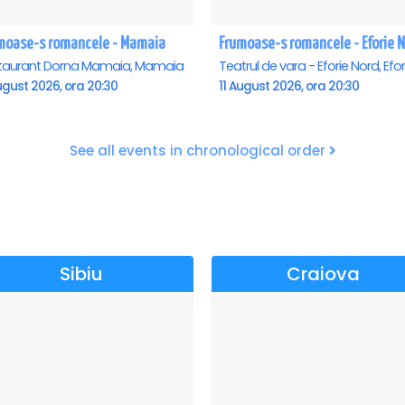
moase-s romancele - Mamaia
Frumoase-s romancele - Eforie 
taurant Dorna Mamaia, Mamaia
ugust 2026, ora 20:30
11 August 2026, ora 20:30
See all events in chronological order
Sibiu
Craiova