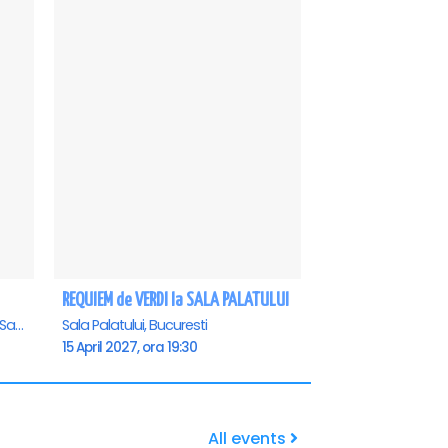
REQUIEM de VERDI la SALA PALATULUI
Casa de Cultura a Sindicatelor - Sala Mare, Constanta
Sala Palatului, Bucuresti
15 April 2027, ora 19:30
All events