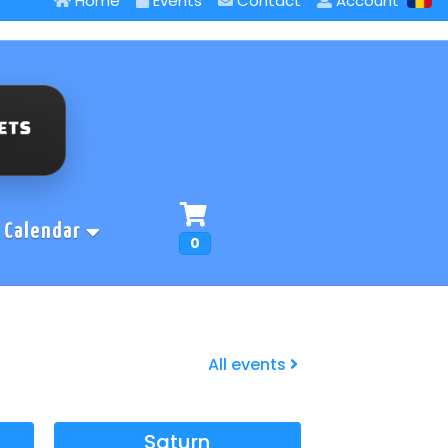
Home
Events
Contact
Account
Calendar
0
All events
Saturn