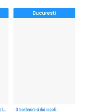
Bucuresti
CE-O FI, O FI! - PREMIERA cu Doru Octavian Dumitru - Eforie Nord
O mostenire si doi nepoti