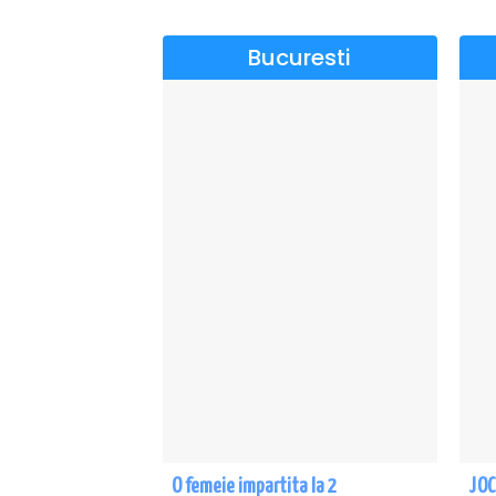
Bucuresti
O femeie impartita la 2
JOC