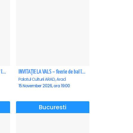
INVITAȚIE LA VALS – feerie de bal în paşi de dans - Craiova
INVITAȚIE LA VALS – feerie de bal în paşi de dans - Arad
Palatul Culturii ARAD, Arad
15 November 2026, ora 19:00
Bucuresti