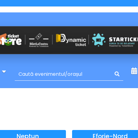
y
Neptun
Eforie-Nord