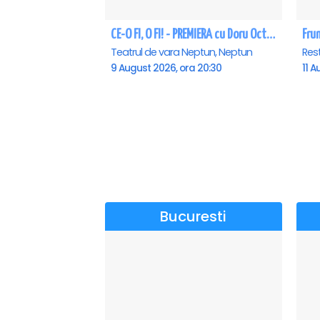
CE-O FI, O FI! - PREMIERA cu Doru Octavian Dumitru - Neptun
Fru
Teatrul de vara Neptun, Neptun
Res
9 August 2026, ora 20:30
11 A
Bucuresti