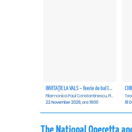
INVITAȚIE LA VALS – feerie de bal în paşi de dans - Ploiesti
CHR
Filarmonica Paul Constantinescu, Ploiesti
22 November 2026, ora 19:00
18 
The National Operetta an