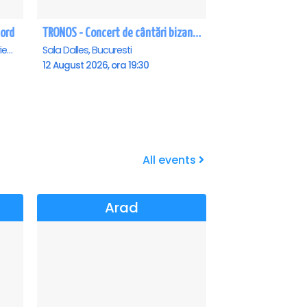
Nord
TRONOS - Concert de cântări bizantine la Sala Dalles
Teatrul de vara - Eforie Nord, Eforie-Nord
Sala Dalles, Bucuresti
12 August 2026, ora 19:30
All events
Arad