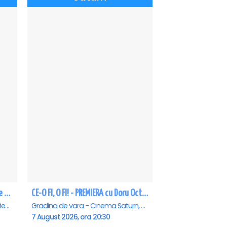
CEA MAI GREA ESTE IUBIREA - Eforie Nord
CE-O FI, O FI! - PREMIERA cu Doru Octavian Dumitru - Saturn
Teatrul de vara - Eforie Nord, Eforie-Nord
Gradina de vara - Cinema Saturn, Saturn
7 August 2026, ora 20:30