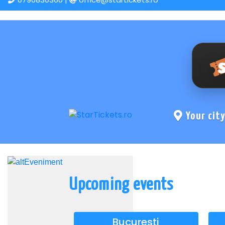
Your cit
Upcoming events
Bucuresti