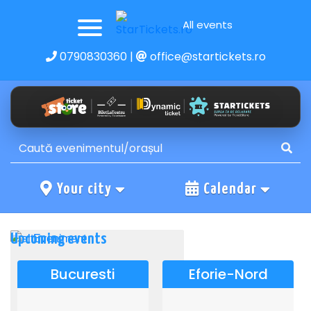
All events
0790830360
|
office@startickets.ro
Your city
Calendar
Upcoming events
Bucuresti
Eforie-Nord