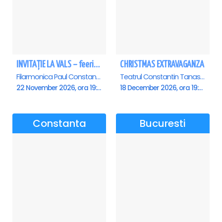
INVITAȚIE LA VALS – feerie de bal în paşi de dans - Ploiesti
CHRISTMAS EXTRAVAGANZA
Filarmonica Paul Constantinescu, Ploiesti
Teatrul Constantin Tanase - Sala Savoy, Bucuresti
22 November 2026, ora 19:00
18 December 2026, ora 19:00
Constanta
Bucuresti