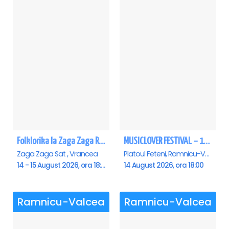
Folklorika la Zaga Zaga Resort - Anulat
MUSICLOVER FESTIVAL – 14 August – Puya, Johny Romano, Shift, Badd G, DJ Matei & Bogdanov
Zaga Zaga Sat , Vrancea
Platoul Feteni, Ramnicu-Valcea
14 - 15 August 2026, ora 18:00
14 August 2026, ora 18:00
Ramnicu-Valcea
Ramnicu-Valcea