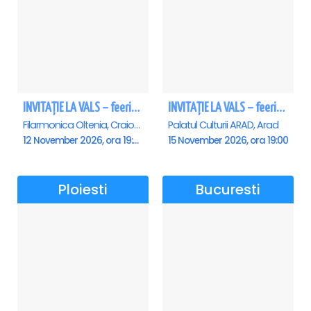
INVITAȚIE LA VALS – feerie de bal în paşi de dans - Craiova
INVITAȚIE LA VALS – feerie de bal în paşi de dans - Arad
Filarmonica Oltenia, Craiova
Palatul Culturii ARAD, Arad
12 November 2026, ora 19:00
15 November 2026, ora 19:00
Ploiesti
Bucuresti