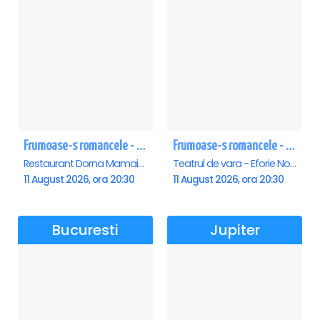
Frumoase-s romancele - Mamaia
Frumoase-s romancele - Eforie Nord
Restaurant Dorna Mamaia, Mamaia
Teatrul de vara - Eforie Nord, Eforie-Nord
11 August 2026, ora 20:30
11 August 2026, ora 20:30
Bucuresti
Jupiter