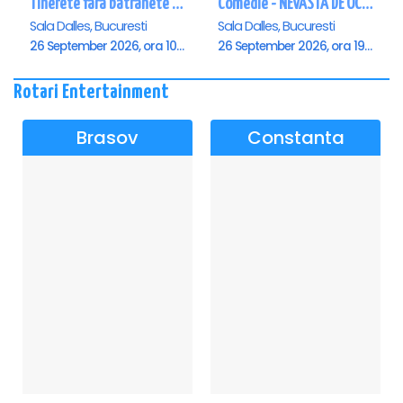
Tinerete fara batranete si viata fara de moarte
Comedie - NEVASTA DE OCAZIE !!!
Sala Dalles, Bucuresti
Sala Dalles, Bucuresti
26 September 2026, ora 10:30
26 September 2026, ora 19:00
Rotari Entertainment
Brasov
Constanta