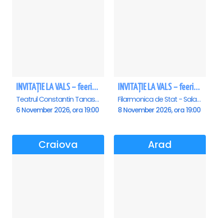
INVITAȚIE LA VALS – feerie de bal în paşi de dans
INVITAȚIE LA VALS – feerie de bal în paşi de dans - Sibiu
Teatrul Constantin Tanase - Sala Savoy, Bucuresti
Filarmonica de Stat - Sala Thalia, Sibiu
6 November 2026, ora 19:00
8 November 2026, ora 19:00
Craiova
Arad