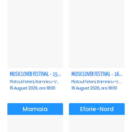
MUSICLOVER FESTIVAL - 15 AUGUST - CONNECT-R, DELIA, RON HEWITT, NICKI M, AURIKA
MUSICLOVER FESTIVAL - 16 AUGUST - LEO DE LA ROSIORI SI MARCEL STEFANET & ETHNO REPUBLIC, TUDOR DEEJAY, VARER
Platoul Feteni, Ramnicu-Valcea
Platoul Feteni, Ramnicu-Valcea
15 August 2026, ora 18:00
16 August 2026, ora 18:00
Mamaia
Eforie-Nord