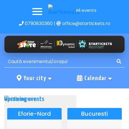
All events
0790830360
|
office@startickets.ro
Your city
Calendar
Upcoming events
Eforie-Nord
Bucuresti