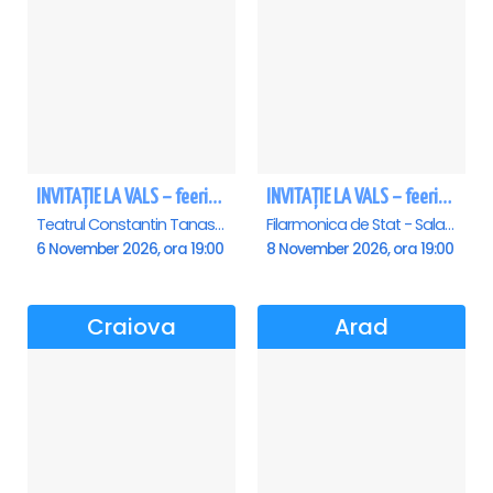
INVITAȚIE LA VALS – feerie de bal în paşi de dans
INVITAȚIE LA VALS – feerie de bal în paşi de dans - Sibiu
Teatrul Constantin Tanase - Sala Savoy, Bucuresti
Filarmonica de Stat - Sala Thalia, Sibiu
6 November 2026, ora 19:00
8 November 2026, ora 19:00
Craiova
Arad