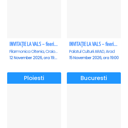
INVITAȚIE LA VALS – feerie de bal în paşi de dans - Craiova
INVITAȚIE LA VALS – feerie de bal în paşi de dans - Arad
Filarmonica Oltenia, Craiova
Palatul Culturii ARAD, Arad
12 November 2026, ora 19:00
15 November 2026, ora 19:00
Ploiesti
Bucuresti