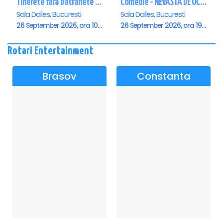
Tinerete fara batranete si viata fara de moarte
Comedie - NEVASTA DE OCAZIE !!!
Sala Dalles, Bucuresti
Sala Dalles, Bucuresti
26 September 2026, ora 10:30
26 September 2026, ora 19:00
Rotari Entertainment
Brasov
Constanta