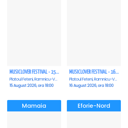
MUSICLOVER FESTIVAL - 15 AUGUST - CONNECT-R, DELIA, RON HEWITT, NICKI M, AURIKA
MUSICLOVER FESTIVAL - 16 AUGUST - LEO DE LA ROSIORI SI MARCEL STEFANET & ETHNO REPUBLIC, TUDOR DEEJAY, VARER
Platoul Feteni, Ramnicu-Valcea
Platoul Feteni, Ramnicu-Valcea
15 August 2026, ora 18:00
16 August 2026, ora 18:00
Mamaia
Eforie-Nord