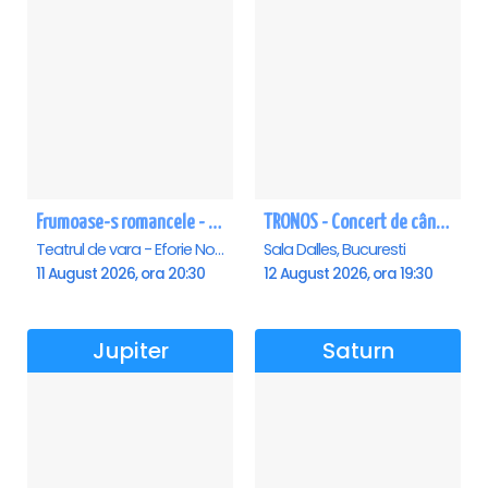
Frumoase-s romancele - Eforie Nord
TRONOS - Concert de cântări bizantine la Sala Dalles
Teatrul de vara - Eforie Nord, Eforie-Nord
Sala Dalles, Bucuresti
11 August 2026, ora 20:30
12 August 2026, ora 19:30
Jupiter
Saturn