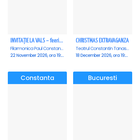
INVITAȚIE LA VALS – feerie de bal în paşi de dans - Ploiesti
CHRISTMAS EXTRAVAGANZA
Filarmonica Paul Constantinescu, Ploiesti
Teatrul Constantin Tanase - Sala Savoy, Bucuresti
22 November 2026, ora 19:00
18 December 2026, ora 19:00
Constanta
Bucuresti