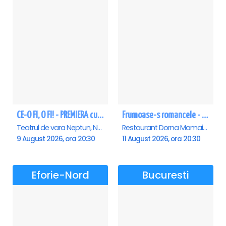
CE-O FI, O FI! - PREMIERA cu Doru Octavian Dumitru - Neptun
Frumoase-s romancele - Mamaia
Teatrul de vara Neptun, Neptun
Restaurant Dorna Mamaia, Mamaia
9 August 2026, ora 20:30
11 August 2026, ora 20:30
Eforie-Nord
Bucuresti