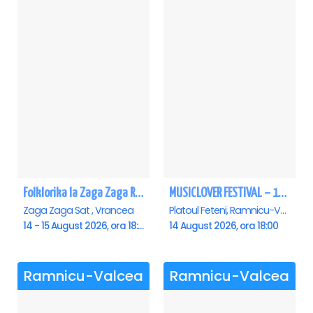
Folklorika la Zaga Zaga Resort - Anulat
MUSICLOVER FESTIVAL – 14 August – Puya, Johny Romano, Shift, Badd G, DJ Matei & Bogdanov
Zaga Zaga Sat , Vrancea
Platoul Feteni, Ramnicu-Valcea
14 - 15 August 2026, ora 18:00
14 August 2026, ora 18:00
Ramnicu-Valcea
Ramnicu-Valcea