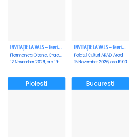
INVITAȚIE LA VALS – feerie de bal în paşi de dans - Craiova
INVITAȚIE LA VALS – feerie de bal în paşi de dans - Arad
Filarmonica Oltenia, Craiova
Palatul Culturii ARAD, Arad
12 November 2026, ora 19:00
15 November 2026, ora 19:00
Ploiesti
Bucuresti