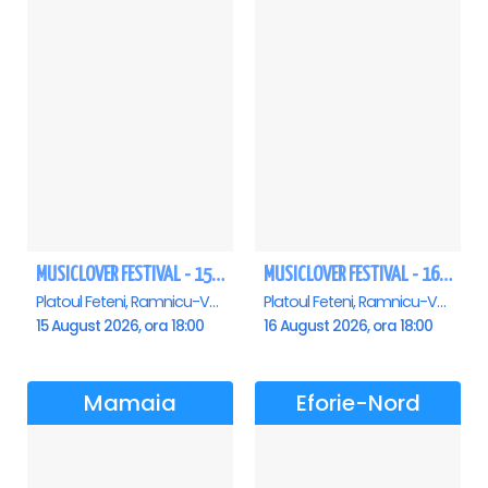
MUSICLOVER FESTIVAL - 15 AUGUST - CONNECT-R, DELIA, RON HEWITT, NICKI M, AURIKA
MUSICLOVER FESTIVAL - 16 AUGUST - LEO DE LA ROSIORI SI MARCEL STEFANET & ETHNO REPUBLIC, TUDOR DEEJAY, VARER
Platoul Feteni, Ramnicu-Valcea
Platoul Feteni, Ramnicu-Valcea
15 August 2026, ora 18:00
16 August 2026, ora 18:00
Mamaia
Eforie-Nord