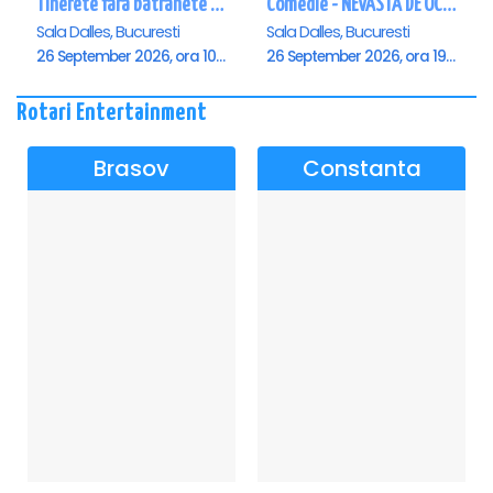
Tinerete fara batranete si viata fara de moarte
Comedie - NEVASTA DE OCAZIE !!!
Sala Dalles, Bucuresti
Sala Dalles, Bucuresti
26 September 2026, ora 10:30
26 September 2026, ora 19:00
Rotari Entertainment
Brasov
Constanta