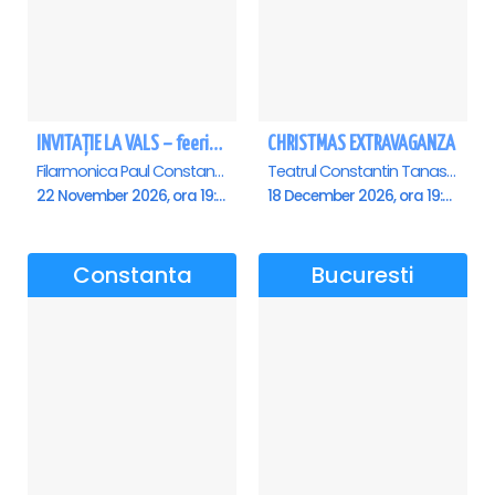
INVITAȚIE LA VALS – feerie de bal în paşi de dans - Ploiesti
CHRISTMAS EXTRAVAGANZA
Filarmonica Paul Constantinescu, Ploiesti
Teatrul Constantin Tanase - Sala Savoy, Bucuresti
22 November 2026, ora 19:00
18 December 2026, ora 19:00
Constanta
Bucuresti