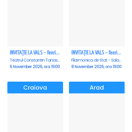
INVITAȚIE LA VALS – feerie de bal în paşi de dans
INVITAȚIE LA VALS – feerie de bal în paşi de dans - Sibiu
Teatrul Constantin Tanase - Sala Savoy, Bucuresti
Filarmonica de Stat - Sala Thalia, Sibiu
6 November 2026, ora 19:00
8 November 2026, ora 19:00
Craiova
Arad