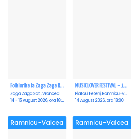
Folklorika la Zaga Zaga Resort - Anulat
MUSICLOVER FESTIVAL – 14 August – Puya, Johny Romano, Shift, Badd G, DJ Matei & Bogdanov
Zaga Zaga Sat , Vrancea
Platoul Feteni, Ramnicu-Valcea
14 - 15 August 2026, ora 18:00
14 August 2026, ora 18:00
Ramnicu-Valcea
Ramnicu-Valcea