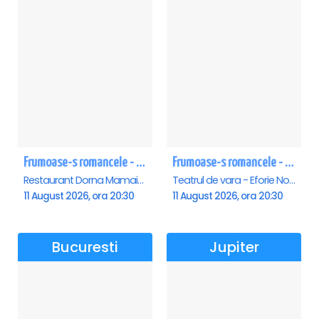
Frumoase-s romancele - Mamaia
Frumoase-s romancele - Eforie Nord
Restaurant Dorna Mamaia, Mamaia
Teatrul de vara - Eforie Nord, Eforie-Nord
11 August 2026, ora 20:30
11 August 2026, ora 20:30
Bucuresti
Jupiter