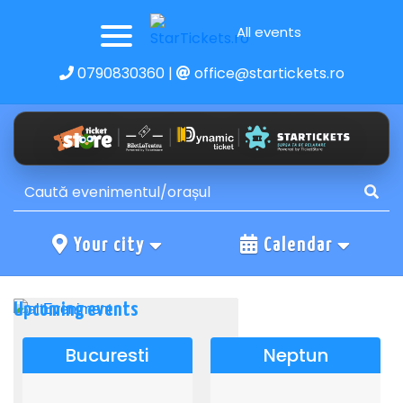
All events
0790830360
|
office@startickets.ro
Your city
Calendar
Upcoming events
Bucuresti
Neptun