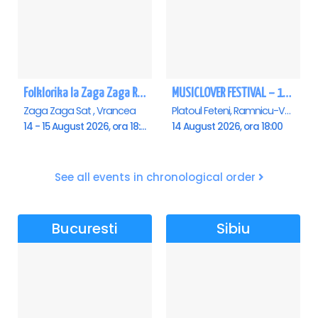
Folklorika la Zaga Zaga Resort - Anulat
MUSICLOVER FESTIVAL – 14 August – Puya, Johny Romano, Shift, Badd G, DJ Matei & Bogdanov
Zaga Zaga Sat , Vrancea
Platoul Feteni, Ramnicu-Valcea
14 - 15 August 2026, ora 18:00
14 August 2026, ora 18:00
See all events in chronological order
Bucuresti
Sibiu