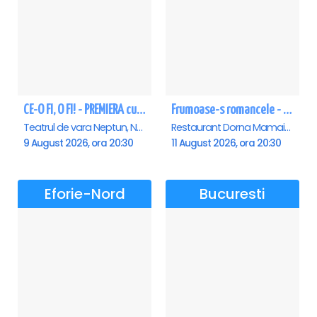
CE-O FI, O FI! - PREMIERA cu Doru Octavian Dumitru - Neptun
Frumoase-s romancele - Mamaia
Teatrul de vara Neptun, Neptun
Restaurant Dorna Mamaia, Mamaia
9 August 2026, ora 20:30
11 August 2026, ora 20:30
Eforie-Nord
Bucuresti