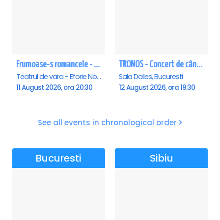
Frumoase-s romancele - Eforie Nord
TRONOS - Concert de cântări bizantine la Sala Dalles
Teatrul de vara - Eforie Nord, Eforie-Nord
Sala Dalles, Bucuresti
11 August 2026, ora 20:30
12 August 2026, ora 19:30
See all events in chronological order
Bucuresti
Sibiu