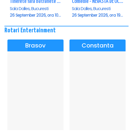
Tinerete fara batranete si viata fara de moarte
Comedie - NEVASTA DE OCAZIE !!!
Sala Dalles, Bucuresti
Sala Dalles, Bucuresti
26 September 2026, ora 10:30
26 September 2026, ora 19:00
Rotari Entertainment
Brasov
Constanta