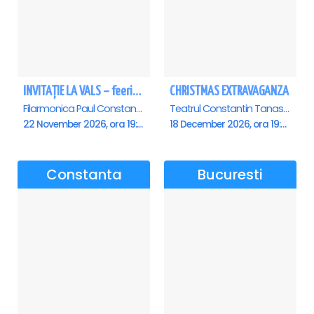
INVITAȚIE LA VALS – feerie de bal în paşi de dans - Ploiesti
CHRISTMAS EXTRAVAGANZA
Filarmonica Paul Constantinescu, Ploiesti
Teatrul Constantin Tanase - Sala Savoy, Bucuresti
22 November 2026, ora 19:00
18 December 2026, ora 19:00
Constanta
Bucuresti