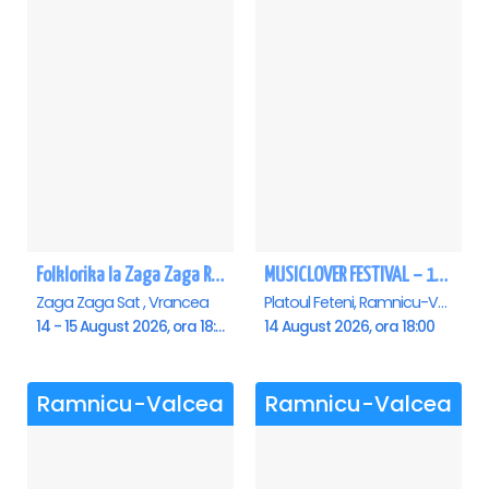
Folklorika la Zaga Zaga Resort
MUSICLOVER FESTIVAL – 14 August – Puya, Johny Romano, Shift, Badd G, DJ Matei & Bogdanov
Zaga Zaga Sat , Vrancea
Platoul Feteni, Ramnicu-Valcea
14 - 15 August 2026, ora 18:00
14 August 2026, ora 18:00
Ramnicu-Valcea
Ramnicu-Valcea