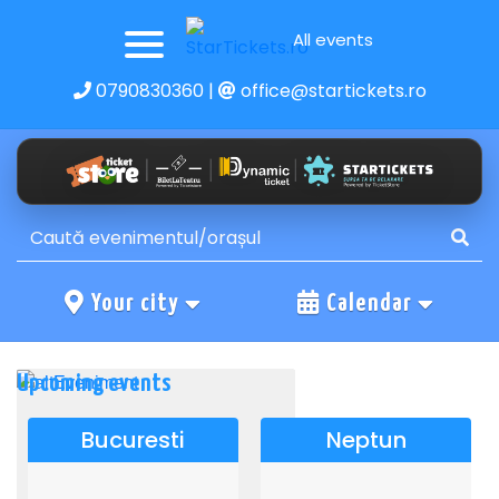
All events
0790830360
|
office@startickets.ro
Your city
Calendar
Upcoming events
Bucuresti
Neptun