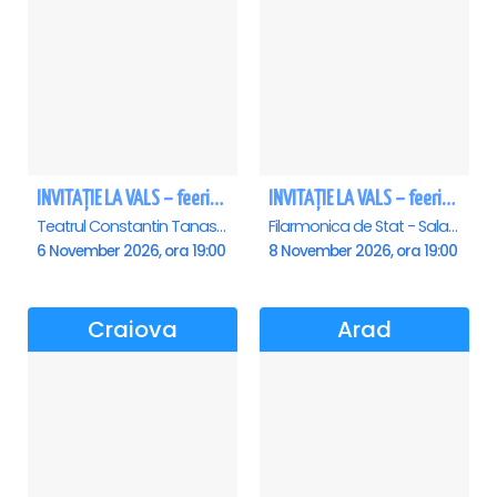
INVITAȚIE LA VALS – feerie de bal în paşi de dans
INVITAȚIE LA VALS – feerie de bal în paşi de dans - Sibiu
Teatrul Constantin Tanase - Sala Savoy, Bucuresti
Filarmonica de Stat - Sala Thalia, Sibiu
6 November 2026, ora 19:00
8 November 2026, ora 19:00
Craiova
Arad