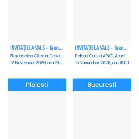
INVITAȚIE LA VALS – feerie de bal în paşi de dans - Craiova
INVITAȚIE LA VALS – feerie de bal în paşi de dans - Arad
Filarmonica Oltenia, Craiova
Palatul Culturii ARAD, Arad
12 November 2026, ora 19:00
15 November 2026, ora 19:00
Ploiesti
Bucuresti