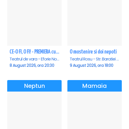
CE-O FI, O FI! - PREMIERA cu Doru Octavian Dumitru - Eforie Nord
O mostenire si doi nepoti
Teatrul de vara - Eforie Nord, Eforie-Nord
Teatrul Rosu - Str. Baratiei 31, Bucuresti
8 August 2026, ora 20:30
9 August 2026, ora 18:00
Neptun
Mamaia