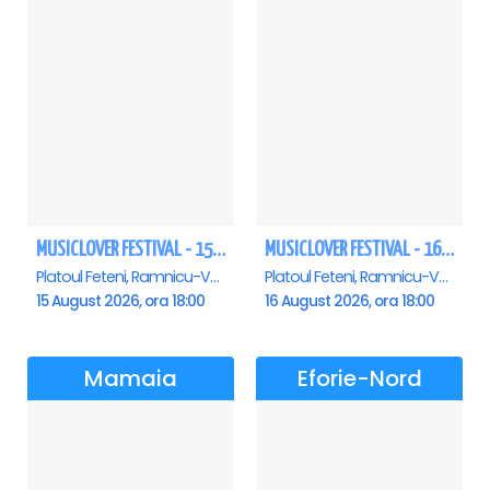
MUSICLOVER FESTIVAL - 15 AUGUST - CONNECT-R, DELIA, RON HEWITT, NICKI M, AURIKA
MUSICLOVER FESTIVAL - 16 AUGUST - LEO DE LA ROSIORI SI MARCEL STEFANET & ETHNO REPUBLIC, TUDOR DEEJAY, VARER
Platoul Feteni, Ramnicu-Valcea
Platoul Feteni, Ramnicu-Valcea
15 August 2026, ora 18:00
16 August 2026, ora 18:00
Mamaia
Eforie-Nord