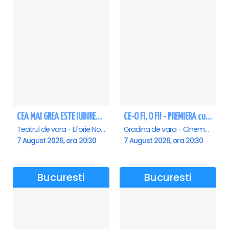
CEA MAI GREA ESTE IUBIREA - Eforie Nord
CE-O FI, O FI! - PREMIERA cu Doru Octavian Dumitru - Saturn
Teatrul de vara - Eforie Nord, Eforie-Nord
Gradina de vara - Cinema Saturn, Saturn
7 August 2026, ora 20:30
7 August 2026, ora 20:30
Bucuresti
Bucuresti