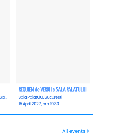
REQUIEM de VERDI la SALA PALATULUI
Casa de Cultura a Sindicatelor - Sala Mare, Constanta
Sala Palatului, Bucuresti
15 April 2027, ora 19:30
All events