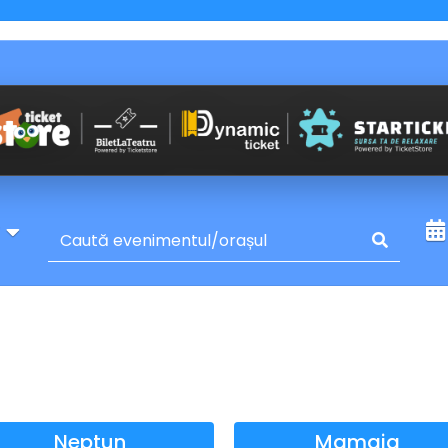
y
Neptun
Mamaia