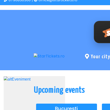
Your cit
Upcoming events
Bucuresti