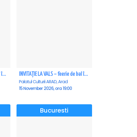
INVITAȚIE LA VALS – feerie de bal în paşi de dans - Craiova
INVITAȚIE LA VALS – feerie de bal în paşi de dans - Arad
Palatul Culturii ARAD, Arad
15 November 2026, ora 19:00
Bucuresti