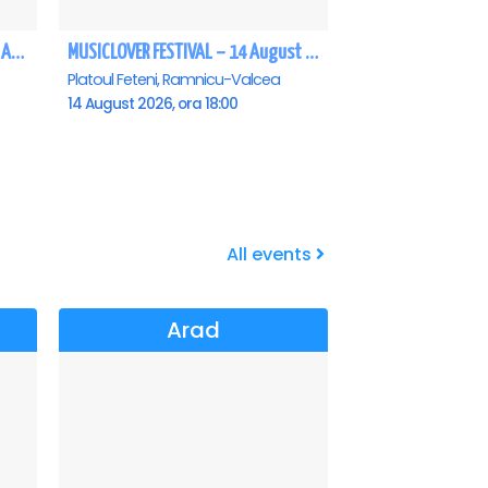
Folklorika la Zaga Zaga Resort - Anulat
MUSICLOVER FESTIVAL – 14 August – Puya, Johny Romano, Shift, Badd G, DJ Matei & Bogdanov
Platoul Feteni, Ramnicu-Valcea
14 August 2026, ora 18:00
All events
Arad