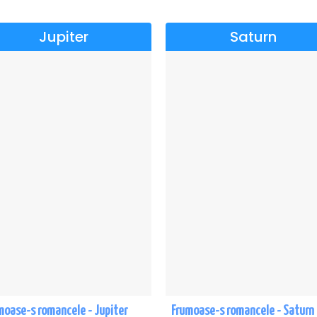
Jupiter
Saturn
moase-s romancele - Jupiter
Frumoase-s romancele - Saturn