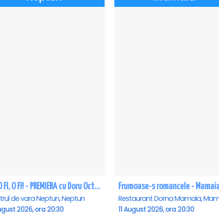
CE-O FI, O FI! - PREMIERA cu Doru Octavian Dumitru - Neptun
Frumoase-s romancele - Mamai
trul de vara Neptun, Neptun
Restaurant Dorna Mamaia, Mam
ugust 2026, ora 20:30
11 August 2026, ora 20:30