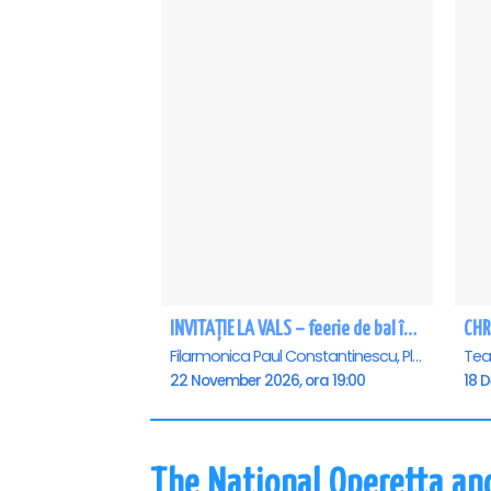
INVITAȚIE LA VALS – feerie de bal în paşi de dans - Ploiesti
CHR
Filarmonica Paul Constantinescu, Ploiesti
22 November 2026, ora 19:00
18 
The National Operetta an