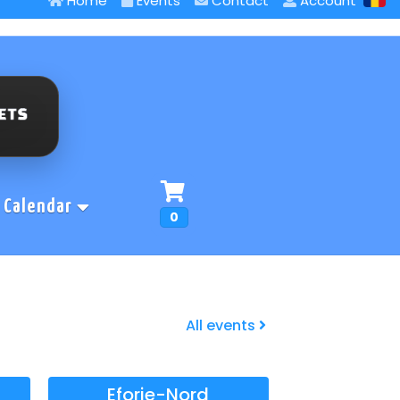
Home
Events
Contact
Account
Calendar
0
All events
Eforie-Nord