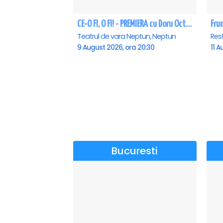
CE-O FI, O FI! - PREMIERA cu Doru Octavian Dumitru - Neptun
Fru
Teatrul de vara Neptun, Neptun
Res
9 August 2026, ora 20:30
11 A
Bucuresti