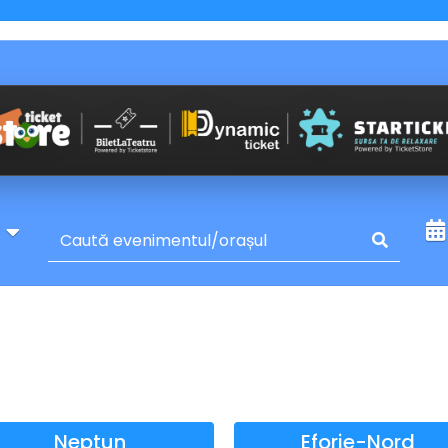
y
Neptun
Eforie-Nord