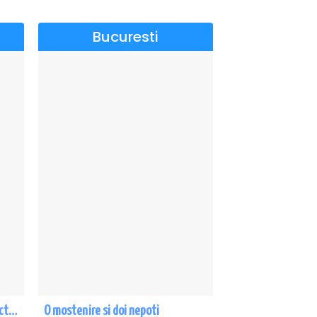
Bucuresti
CE-O FI, O FI! - PREMIERA cu Doru Octavian Dumitru - Eforie Nord
O mostenire si doi nepoti