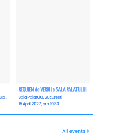
REQUIEM de VERDI la SALA PALATULUI
Casa de Cultura a Sindicatelor - Sala Mare, Constanta
Sala Palatului, Bucuresti
15 April 2027, ora 19:30
All events