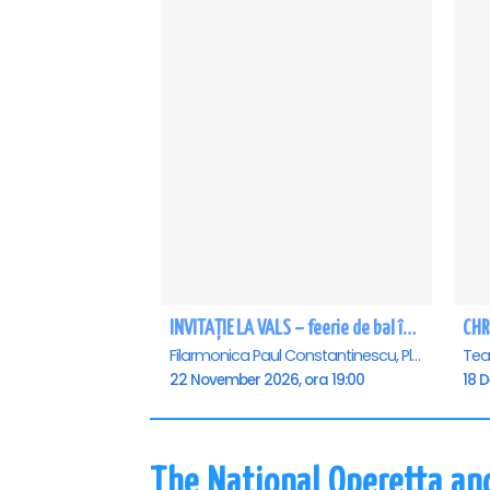
INVITAȚIE LA VALS – feerie de bal în paşi de dans - Ploiesti
CHR
Filarmonica Paul Constantinescu, Ploiesti
22 November 2026, ora 19:00
18 
The National Operetta an