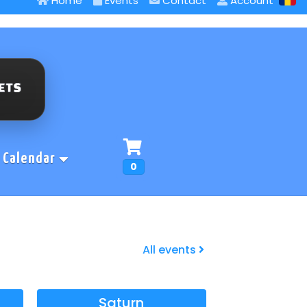
Home
Events
Contact
Account
Calendar
0
All events
Saturn