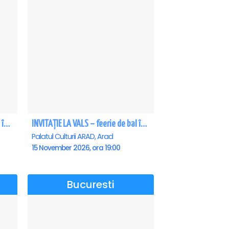
INVITAȚIE LA VALS – feerie de bal în paşi de dans - Craiova
INVITAȚIE LA VALS – feerie de bal în paşi de dans - Arad
Palatul Culturii ARAD, Arad
15 November 2026, ora 19:00
Bucuresti