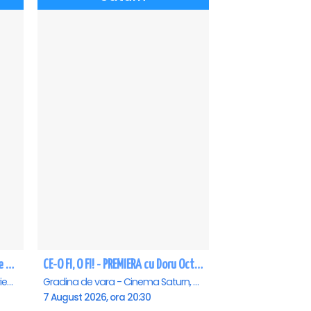
CEA MAI GREA ESTE IUBIREA - Eforie Nord
CE-O FI, O FI! - PREMIERA cu Doru Octavian Dumitru - Saturn
Teatrul de vara - Eforie Nord, Eforie-Nord
Gradina de vara - Cinema Saturn, Saturn
7 August 2026, ora 20:30