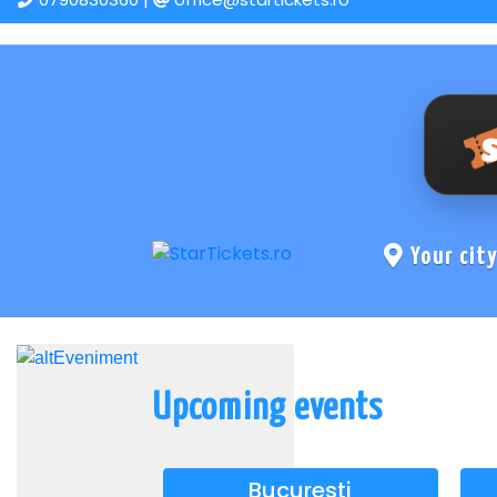
Your cit
Upcoming events
Bucuresti