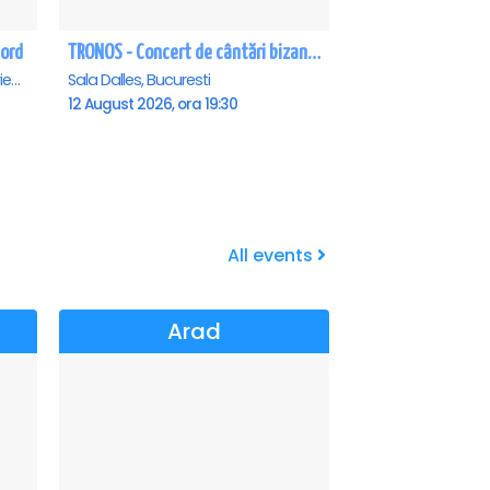
Nord
TRONOS - Concert de cântări bizantine la Sala Dalles
Teatrul de vara - Eforie Nord, Eforie-Nord
Sala Dalles, Bucuresti
12 August 2026, ora 19:30
All events
Arad