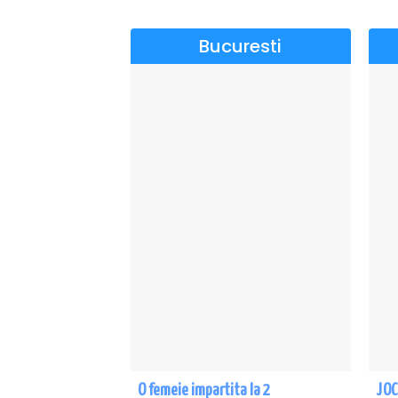
Bucuresti
O femeie impartita la 2
JOC