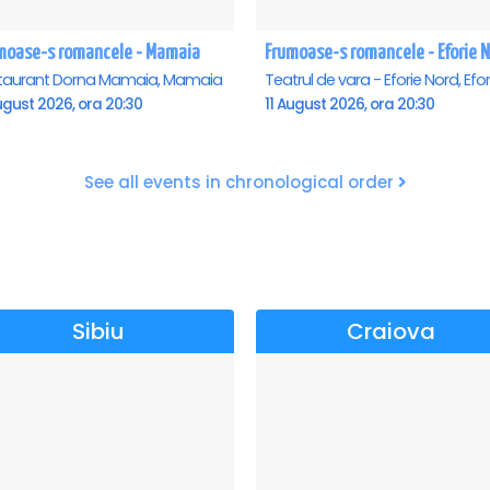
moase-s romancele - Mamaia
Frumoase-s romancele - Eforie 
taurant Dorna Mamaia, Mamaia
ugust 2026, ora 20:30
11 August 2026, ora 20:30
See all events in chronological order
Sibiu
Craiova