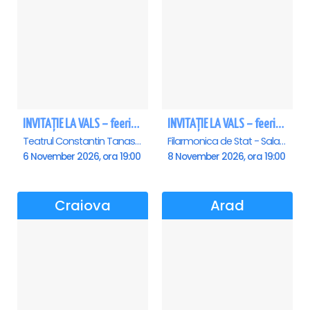
INVITAȚIE LA VALS – feerie de bal în paşi de dans
INVITAȚIE LA VALS – feerie de bal în paşi de dans - Sibiu
Teatrul Constantin Tanase - Sala Savoy, Bucuresti
Filarmonica de Stat - Sala Thalia, Sibiu
6 November 2026, ora 19:00
8 November 2026, ora 19:00
Craiova
Arad