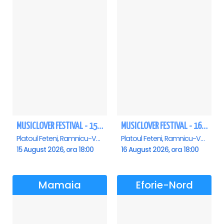
MUSICLOVER FESTIVAL - 15 AUGUST - CONNECT-R, DELIA, RON HEWITT, NICKI M, AURIKA
MUSICLOVER FESTIVAL - 16 AUGUST - LEO DE LA ROSIORI SI MARCEL STEFANET & ETHNO REPUBLIC, TUDOR DEEJAY, VARER
Platoul Feteni, Ramnicu-Valcea
Platoul Feteni, Ramnicu-Valcea
15 August 2026, ora 18:00
16 August 2026, ora 18:00
Mamaia
Eforie-Nord