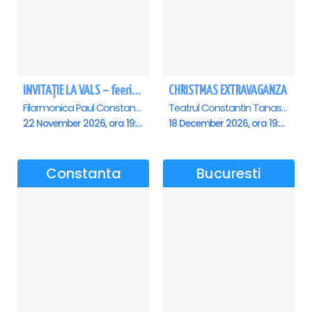
INVITAȚIE LA VALS – feerie de bal în paşi de dans - Ploiesti
CHRISTMAS EXTRAVAGANZA
Filarmonica Paul Constantinescu, Ploiesti
Teatrul Constantin Tanase - Sala Savoy, Bucuresti
22 November 2026, ora 19:00
18 December 2026, ora 19:00
Constanta
Bucuresti