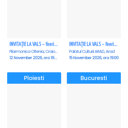
INVITAȚIE LA VALS – feerie de bal în paşi de dans - Craiova
INVITAȚIE LA VALS – feerie de bal în paşi de dans - Arad
Filarmonica Oltenia, Craiova
Palatul Culturii ARAD, Arad
12 November 2026, ora 19:00
15 November 2026, ora 19:00
Ploiesti
Bucuresti