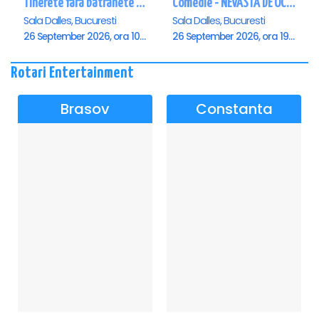
Tinerete fara batranete si viata fara de moarte
Comedie - NEVASTA DE OCAZIE !!!
Sala Dalles, Bucuresti
Sala Dalles, Bucuresti
26 September 2026, ora 10:30
26 September 2026, ora 19:00
Rotari Entertainment
Brasov
Constanta