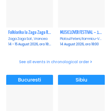
Folklorika la Zaga Zaga Resort - Anulat
MUSICLOVER FESTIVAL – 14 August – Puya, Johny Romano, Shift, Badd G, DJ Matei & Bogdanov
Zaga Zaga Sat , Vrancea
Platoul Feteni, Ramnicu-Valcea
14 - 15 August 2026, ora 18:00
14 August 2026, ora 18:00
See all events in chronological order
Bucuresti
Sibiu