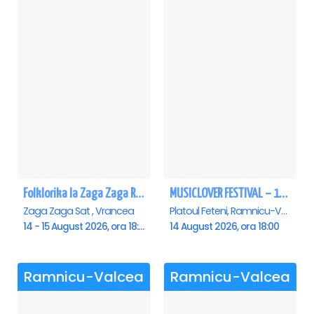
Folklorika la Zaga Zaga Resort - Anulat
MUSICLOVER FESTIVAL – 14 August – Puya, Johny Romano, Shift, Badd G, DJ Matei & Bogdanov
Zaga Zaga Sat , Vrancea
Platoul Feteni, Ramnicu-Valcea
14 - 15 August 2026, ora 18:00
14 August 2026, ora 18:00
Ramnicu-Valcea
Ramnicu-Valcea