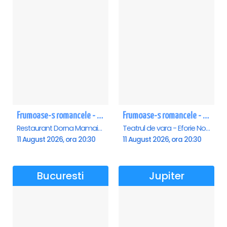
Frumoase-s romancele - Mamaia
Frumoase-s romancele - Eforie Nord
Restaurant Dorna Mamaia, Mamaia
Teatrul de vara - Eforie Nord, Eforie-Nord
11 August 2026, ora 20:30
11 August 2026, ora 20:30
Bucuresti
Jupiter