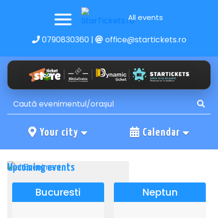
All events
0790830360
|
office@startickets.ro
Your city
Calendar
Upcoming events
Bucuresti
Neptun