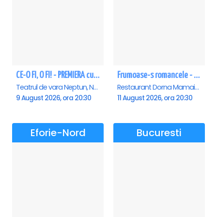
CE-O FI, O FI! - PREMIERA cu Doru Octavian Dumitru - Neptun
Frumoase-s romancele - Mamaia
Teatrul de vara Neptun, Neptun
Restaurant Dorna Mamaia, Mamaia
9 August 2026, ora 20:30
11 August 2026, ora 20:30
Eforie-Nord
Bucuresti