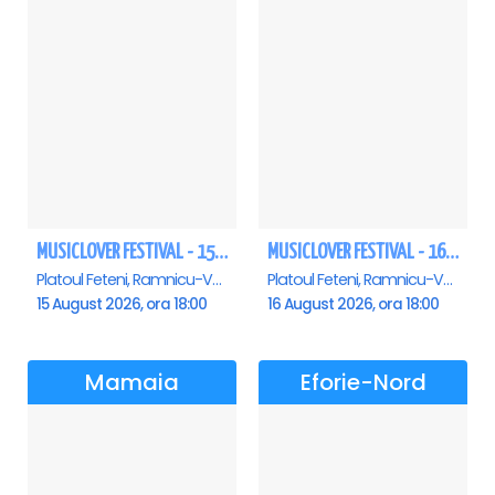
MUSICLOVER FESTIVAL - 15 AUGUST - CONNECT-R, DELIA, RON HEWITT, NICKI M, AURIKA
MUSICLOVER FESTIVAL - 16 AUGUST - LEO DE LA ROSIORI SI MARCEL STEFANET & ETHNO REPUBLIC, TUDOR DEEJAY, VARER
Platoul Feteni, Ramnicu-Valcea
Platoul Feteni, Ramnicu-Valcea
15 August 2026, ora 18:00
16 August 2026, ora 18:00
Mamaia
Eforie-Nord