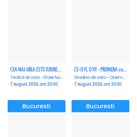
CEA MAI GREA ESTE IUBIREA - Eforie Nord
CE-O FI, O FI! - PREMIERA cu Doru Octavian Dumitru - Saturn
Teatrul de vara - Eforie Nord, Eforie-Nord
Gradina de vara - Cinema Saturn, Saturn
7 August 2026, ora 20:30
7 August 2026, ora 20:30
Bucuresti
Bucuresti