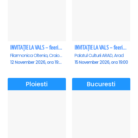
INVITAȚIE LA VALS – feerie de bal în paşi de dans - Craiova
INVITAȚIE LA VALS – feerie de bal în paşi de dans - Arad
Filarmonica Oltenia, Craiova
Palatul Culturii ARAD, Arad
12 November 2026, ora 19:00
15 November 2026, ora 19:00
Ploiesti
Bucuresti