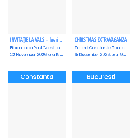
INVITAȚIE LA VALS – feerie de bal în paşi de dans - Ploiesti
CHRISTMAS EXTRAVAGANZA
Filarmonica Paul Constantinescu, Ploiesti
Teatrul Constantin Tanase - Sala Savoy, Bucuresti
22 November 2026, ora 19:00
18 December 2026, ora 19:00
Constanta
Bucuresti