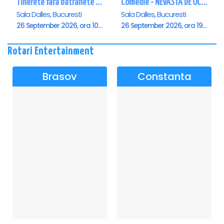
Tinerete fara batranete si viata fara de moarte
Comedie - NEVASTA DE OCAZIE !!!
Sala Dalles, Bucuresti
Sala Dalles, Bucuresti
26 September 2026, ora 10:30
26 September 2026, ora 19:00
Rotari Entertainment
Brasov
Constanta