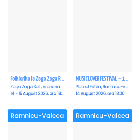
Folklorika la Zaga Zaga Resort
MUSICLOVER FESTIVAL – 14 August – Puya, Johny Romano, Shift, Badd G, DJ Matei & Bogdanov
Zaga Zaga Sat , Vrancea
Platoul Feteni, Ramnicu-Valcea
14 - 15 August 2026, ora 18:00
14 August 2026, ora 18:00
Ramnicu-Valcea
Ramnicu-Valcea