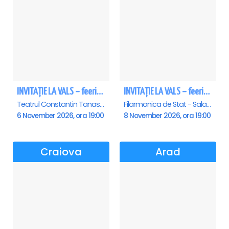
INVITAȚIE LA VALS – feerie de bal în paşi de dans
INVITAȚIE LA VALS – feerie de bal în paşi de dans - Sibiu
Teatrul Constantin Tanase - Sala Savoy, Bucuresti
Filarmonica de Stat - Sala Thalia, Sibiu
6 November 2026, ora 19:00
8 November 2026, ora 19:00
Craiova
Arad