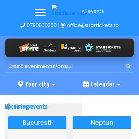
All events
0790830360
|
office@startickets.ro
Your city
Calendar
Upcoming events
Bucuresti
Neptun