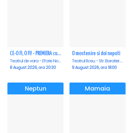
CE-O FI, O FI! - PREMIERA cu Doru Octavian Dumitru - Eforie Nord
O mostenire si doi nepoti
Teatrul de vara - Eforie Nord, Eforie-Nord
Teatrul Rosu - Str. Baratiei 31, Bucuresti
8 August 2026, ora 20:30
9 August 2026, ora 18:00
Neptun
Mamaia