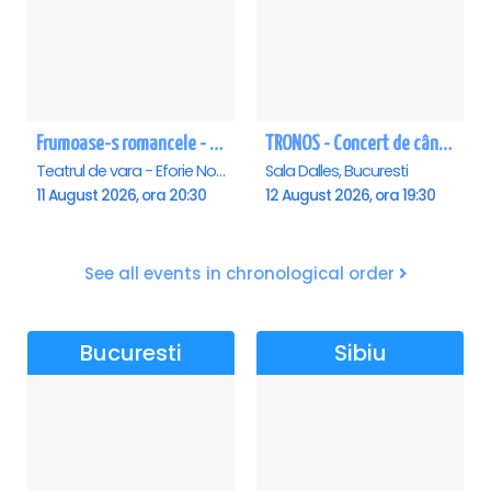
Frumoase-s romancele - Eforie Nord
TRONOS - Concert de cântări bizantine la Sala Dalles
Teatrul de vara - Eforie Nord, Eforie-Nord
Sala Dalles, Bucuresti
11 August 2026, ora 20:30
12 August 2026, ora 19:30
See all events in chronological order
Bucuresti
Sibiu