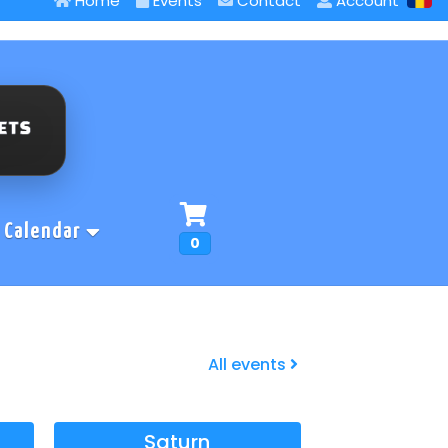
Home
Events
Contact
Account
Calendar
0
All events
Saturn