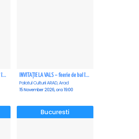
INVITAȚIE LA VALS – feerie de bal în paşi de dans - Craiova
INVITAȚIE LA VALS – feerie de bal în paşi de dans - Arad
Palatul Culturii ARAD, Arad
15 November 2026, ora 19:00
Bucuresti