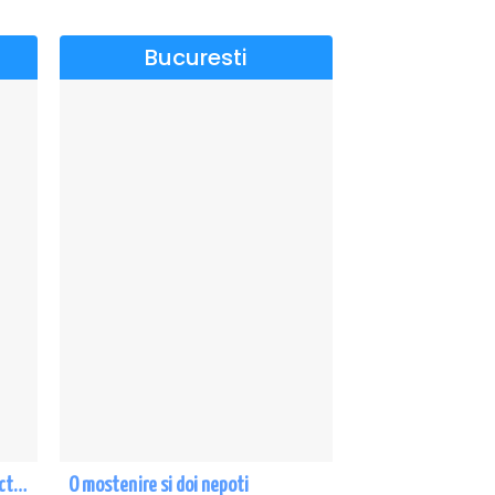
Bucuresti
CE-O FI, O FI! - PREMIERA cu Doru Octavian Dumitru - Eforie Nord
O mostenire si doi nepoti