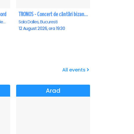
Nord
TRONOS - Concert de cântări bizantine la Sala Dalles
Teatrul de vara - Eforie Nord, Eforie-Nord
Sala Dalles, Bucuresti
12 August 2026, ora 19:30
All events
Arad