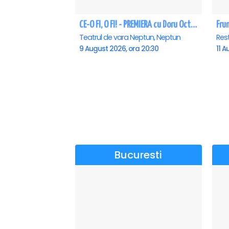
CE-O FI, O FI! - PREMIERA cu Doru Octavian Dumitru - Neptun
Fru
Teatrul de vara Neptun, Neptun
Res
9 August 2026, ora 20:30
11 A
Bucuresti