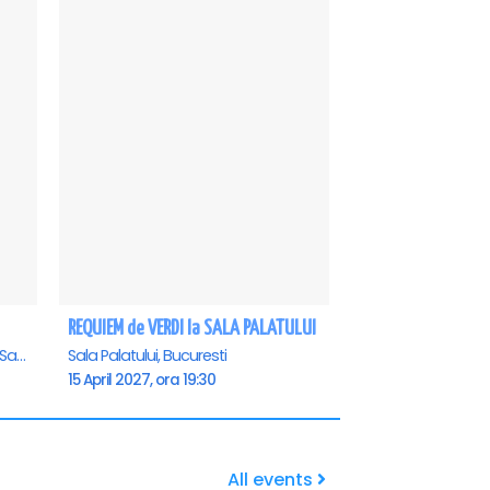
REQUIEM de VERDI la SALA PALATULUI
Casa de Cultura a Sindicatelor - Sala Mare, Constanta
Sala Palatului, Bucuresti
15 April 2027, ora 19:30
All events