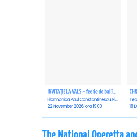
INVITAȚIE LA VALS – feerie de bal în paşi de dans - Ploiesti
CHR
Filarmonica Paul Constantinescu, Ploiesti
22 November 2026, ora 19:00
18 
The National Operetta an