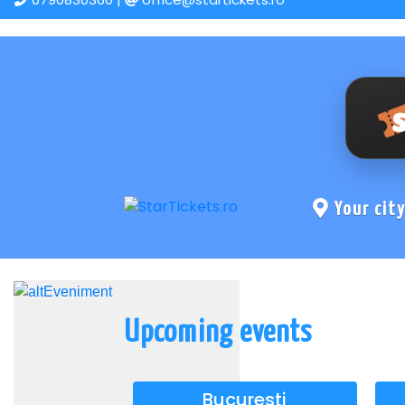
Your cit
Upcoming events
Bucuresti