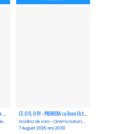
CEA MAI GREA ESTE IUBIREA - Eforie Nord
CE-O FI, O FI! - PREMIERA cu Doru Octavian Dumitru - Saturn
Teatrul de vara - Eforie Nord, Eforie-Nord
Gradina de vara - Cinema Saturn, Saturn
7 August 2026, ora 20:30