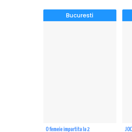
Bucuresti
O femeie impartita la 2
JOC