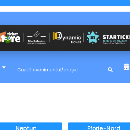
y
Neptun
Eforie-Nord