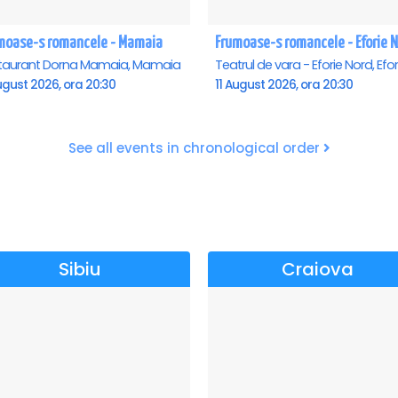
moase-s romancele - Mamaia
Frumoase-s romancele - Eforie 
taurant Dorna Mamaia, Mamaia
ugust 2026, ora 20:30
11 August 2026, ora 20:30
See all events in chronological order
Sibiu
Craiova