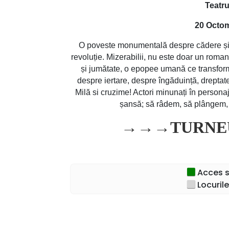
Teatr
20 Octom
O poveste monumentală despre cădere și re
revoluție. Mizerabilii, nu este doar un roman
și jumătate, o epopee umană ce transform
despre iertare, despre îngăduință, dreptate
Milă si cruzime! Actori minunați în persona
șansă; să râdem, să plângem, 
→→→
TURNE
Acces sp
Locurile