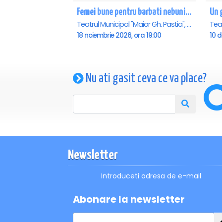
Femei bune pentru barbati nebuni - Focsani
Un g
Teatrul Municipal "Maior Gh. Pastia", Focsani
18 noiembrie 2026, ora 19:00
10 d
Nu ati gasit ceva ce va place?
Newsletter
Introduceti adresa de e-mail
Abonare la newsletter