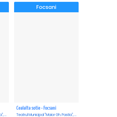
Focsani
Cealalta sotie - Focsani
Teatrul Municipal "Maior Gh. Pastia", Focsani
Teatrul Municipal "Maior Gh. Pastia", Focsani