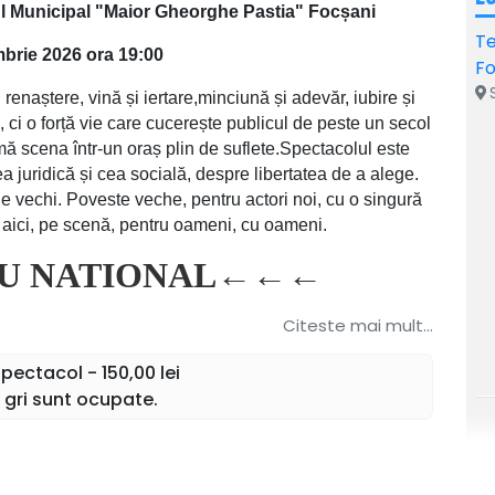
ul Municipal "Maior Gheorghe Pastia" Focșani
Te
brie 2026 ora 19:00
Fo
S
naștere, vină și iertare,minciună și adevăr, iubire și
, ci o forță vie care cucerește publicul de peste un secol
ă scena într-un oraș plin de suflete.Spectacolul este
a juridică și cea socială, despre libertatea de a alege.
je vechi. Poveste veche, pentru actori noi, cu o singură
aici, pe scenă, pentru oameni, cu oameni.
U NATIONAL←←←
Citeste mai mult...
ectacol - 150,00 lei
 gri sunt ocupate.