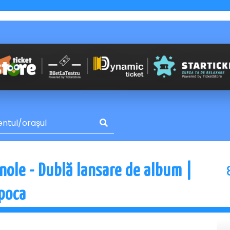
nole - Dublă lansare de album |
apoca