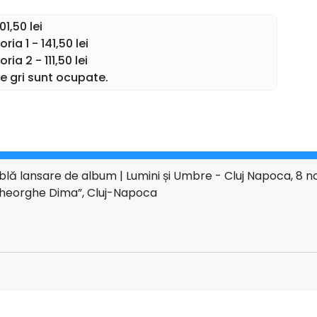
nală a lui Andrei Irimia se împletește cu vocea marcantă
iață textelor poetice cu o sinceritate ce caută adevărul
01,50 lei
olo de artificiu.
ia 1 - 141,50 lei
ia 2 - 111,50 lei
 lumi, cea a sunetului și cea a cuvântului. Să vorbim
le gri sunt ocupate.
lumina și adevărul personal.” – Andrei Irimia
 a privi în tine însuți și de a transforma durerea în artă.
r spusă la timpul potrivit.” – Marius Manole
umul lansat pe plan internațional, completează acest
ublă lansare de album | Lumini și Umbre - Cluj Napoca, 8 
tivă și cinematografică, distilând polaritățile emoționale
heorghe Dima”, Cluj-Napoca
 limbaj sonor esențial și sugestiv.
ivers artistic într-o experiență de spectacol, construită
anul lui Andrei Irimia și vocea lui Marius Manole.
nțiile violonistului Răzvan Păun și ale violoncelistului
îmbină muzica, dramaturgia minimalistă și un design de
ună, toate aceste elemente construiesc o atmosferă