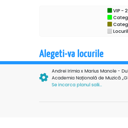
lumină. Muzica minimalistă și intens emoțio
și confesivă a lui Marius Manole, care dă v
VIP - 2
dinc
Categor
Categor
„Am vrut să creăm o punte între cele două
Locuri
despre umbrele din care se nasc 
„Pentru mine, acest album e despre curajul de
Alegeti-va locurile
Fiecare text e o fărâmă de adevă
În același timp, "Lights & Shadows", alb
Andrei Irimia x Marius Manole - D
parcurs printr-o explorare muzicală introspec
Academia Națională de Muzică „G
ale artistului într-un
Se incarca planul salii...
Turneul „Lumini și Umbre” transformă acest un
ca un dialog scenic expresiv între pi
Nucleul artistic este amplificat de interve
Thibault Solórzano, într-un spectacol ce 
lumini semnat de Daniel Mancaș. Împre