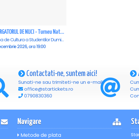
SPARGATORUL DE NUCI - Turneu National - Cluj Napoca
Casa de Cultura a Studentilor Dumitru Farcas, Cluj-Napoca
cembrie 2026, ora 19:00
Contactati-ne, suntem aici!
Sunati-ne sau trimiteti-ne un e-mail
Cum
office@startickets.ro
Cum
0790830360
Con
Navigare
St
Metode de plata
Sta