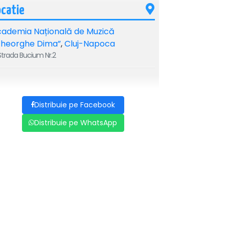
ocatie
ademia Națională de Muzică
Gheorghe Dima”
,
Cluj-Napoca
trada Bucium Nr.2
Distribuie pe Facebook
Distribuie pe WhatsApp