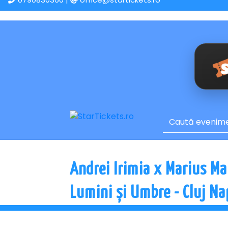
Andrei Irimia x Marius Ma
Lumini și Umbre - Cluj N