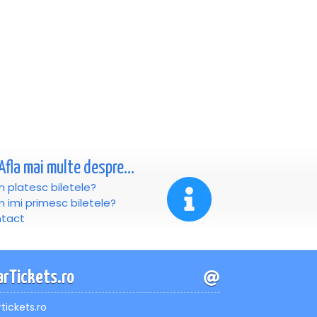
Afla mai multe despre...
 platesc biletele?
 imi primesc biletele?
tact
arTickets.ro
rtickets.ro