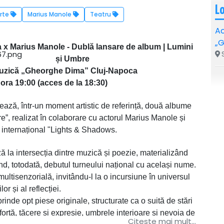
L
rte
Marius Manole
Teatru
Ac
„
a x Marius Manole - Dublă lansare de album | Lumini
S
și Umbre
uzică „Gheorghe Dima” Cluj-Napoca
ora 19:00 (acces de la 18:30)
sează, într-un moment artistic de referință, două albume
, realizat în colaborare cu actorul Marius Manole și
c internațional "Lights & Shadows.
 la intersecția dintre muzică și poezie, materializând
rcând, totodată, debutul turneului național cu același nume.
ultisenzorială, invitându-l la o incursiune în universul
lor și al reflecției.
nde opt piese originale, structurate ca o suită de stări
 forță, tăcere și expresie, umbrele interioare și nevoia de
Citeste mai mult...