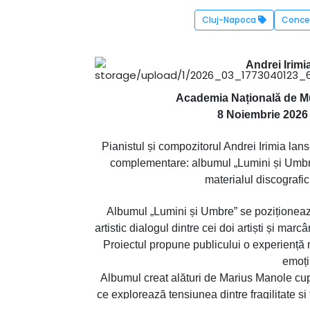
Cluj-Napoca
Conce
Andrei Irimi
Academia Națională de M
8 Noiembrie 2026 
Pianistul și compozitorul Andrei Irimia lan
complementare: albumul „Lumini și Umbre”
materialul discografi
Albumul „Lumini și Umbre” se poziționează
artistic dialogul dintre cei doi artiști și ma
Proiectul propune publicului o experiență m
emoții
Albumul creat alături de Marius Manole cupri
ce explorează tensiunea dintre fragilitate și