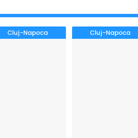
pațiu de dialog cu sinele.
Cluj-Napoca
Cluj-Napoca