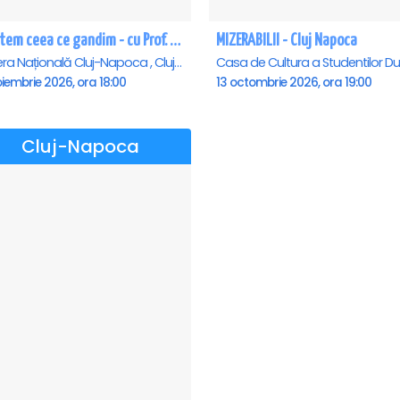
Suntem ceea ce gandim - cu Prof. Univ. Dr. Dumitru Constantin Dulcan in Cluj Napoca
MIZERABILII - Cluj Napoca
Opera Națională Cluj-Napoca , Cluj-Napoca
iembrie 2026, ora 18:00
13 octombrie 2026, ora 19:00
Cluj-Napoca