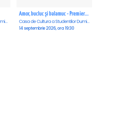
Amor, bucluc și balamuc - Premiera națională - Cluj Napoca
Casa de Cultura a Studentilor Dumitru Farcas, Cluj-Napoca
Casa de Cultura a Studentilor Dumitru Farcas, Cluj-Napoca
14 septembrie 2026, ora 19:30