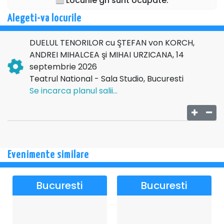
Locurile gri sunt ocupate.
Programul serii va cuprinde lucrări iubite de public,
Alegeti-va locurile
precum „La donna è mobile", „O sole mio," fiind o
incursiune printre arii reper, dar şi printre canzonete foarte
iubite şi piese celebre ce trezesc sentimente înalte.
DUELUL TENORILOR cu ŞTEFAN von KORCH,
ANDREI MIHALCEA şi MIHAI URZICANA, 14
septembrie 2026
Teatrul National - Sala Studio, Bucuresti
Se incarca planul salii...
Evenimente similare
Bucuresti
Bucuresti
Despre