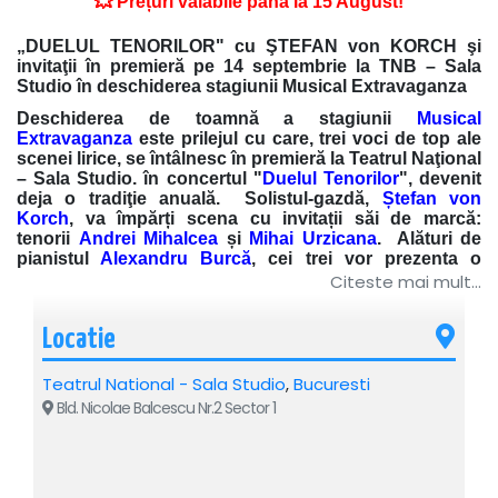
💥 Prețuri valabile până la 15 August!
„DUELUL TENORILOR" cu ŞTEFAN von KORCH şi
invitaţii în premieră pe 14 septembrie la TNB – Sala
Studio în deschiderea stagiunii Musical Extravaganza
Deschiderea de toamnă a stagiunii
Musical
Extravaganza
este prilejul cu care, trei voci de top ale
scenei lirice, se întâlnesc în premieră la Teatrul Naţional
– Sala Studio. în concertul "
Duelul Tenorilor
", devenit
deja o tradiţie anuală. Solistul-gazdă,
Ștefan von
Korch
, va împărți scena cu invitații săi de marcă:
tenorii
Andrei Mihalcea
și
Mihai Urzicana
. Alături de
pianistul
Alexandru Burcă
, cei trei vor prezenta o
selecție sclipitoare din lucrări în care au cules aplauze
Citeste mai mult...
furtunoase, pe mari scene din ţară sau de peste hotare.
Locatie
Teatrul National - Sala Studio
,
Bucuresti
Bld. Nicolae Balcescu Nr.2 Sector 1