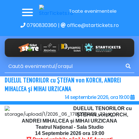
Toate evenimentele
0790830360
|
office@startickets.ro
DUELUL TENORILOR cu ŞTEFAN von KORCH, ANDREI
MIHALCEA şi MIHAI URZICANA
14 septembrie 2026, ora 19:00
DUELUL TENORILOR cu
ŞTEFAN von KORCH,
ANDREI MIHALCEA şi MIHAI URZICANA
Teatrul Naţional - Sala Studio
14 Septembrie 2026 ora 19:00