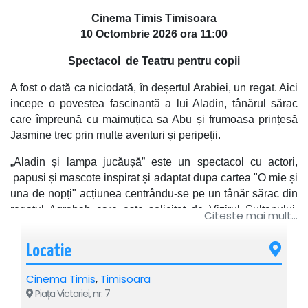
Cinema Timis Timisoara
10 Octombrie
2026 ora 11:00
Spectacol
de Teatru pentru copii
A fost o dată ca niciodată, în deșertul Arabiei, un regat. Aici
incepe o povestea fascinantă a lui Aladin, tânărul sărac
care împreună cu maimuțica sa Abu și frumoasa prințesă
Jasmine trec prin multe aventuri și peripeții.
„Aladin și lampa jucăușă” este un spectacol cu actori,
papusi și mascote inspirat și adaptat dupa cartea "O mie și
una de nopți" acțiunea centrându-se pe un tânăr sărac din
regatul Agrabah care este solicitat de Vizirul Sultanului,
Citeste mai mult...
mare vrăjitor, pentru găsirea unei lămpi vechi ascunsă într-
o peșteră împreună cu multe comori.
Locatie
Copiii pot dansa și cânta alături de actorii din spectacol , și
Cinema Timis
,
Timisoara
bineînțeles alături de duhul magic care are o energie
Piața Victoriei, nr. 7
molipsitoare.