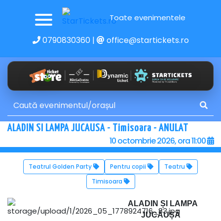
Toate evenimentele
0790830360
|
office@startickets.ro
ALADIN SI LAMPA JUCAUSA - Timisoara - ANULAT
10 octombrie 2026, ora 11:00
Teatrul Golden Party
Pentru copii
Teatru
Timisoara
ALADIN ȘI LAMPA
JUCĂUȘĂ