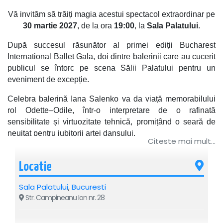
Vă invităm să trăiți magia acestui spectacol extraordinar pe
30 martie 2027
, de la ora
19:00
, la
Sala Palatului
.
După succesul răsunător al primei ediții Bucharest
International Ballet Gala, doi dintre balerinii care au cucerit
publicul se întorc pe scena Sălii Palatului pentru un
eveniment de excepție.
Celebra balerină Iana Salenko va da viață memorabilului
rol Odette–Odile, într-o interpretare de o rafinată
sensibilitate și virtuozitate tehnică, promițând o seară de
neuitat pentru iubitorii artei dansului.
Citeste mai mult...
Daniil Simkin
– va interpreta rolul
Siegfried din
Lacul
Lebedelor
, remarcându-se printr-o tehnică excepțională,
Locatie
sărituri spectaculoase, precizie impecabilă și o prezență
Sala Palatului
,
Bucuresti
scenică electrizantă. Recunoscut la nivel internațional
Str. Campineanu Ion nr. 28
pentru virtuozitatea sa, viteza execuției și claritatea liniilor,
Simkin aduce un plus de dinamism și intensitate fiecărei
apariții pe scenă.