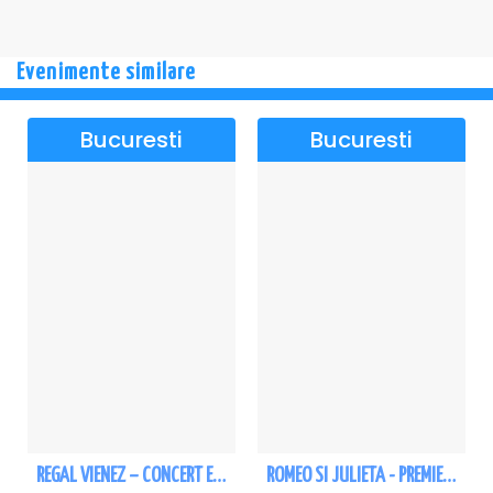
decoruri rafinate și o coregrafie clasică de mare valoare,
care pun în lumină atât frumusețea poveștii, cât și măiestria
artiștilor.
Evenimente similare
Un spectacol grandios, emoționant și vizual spectaculos,
care promite o experiență memorabilă pentru toți iubitorii
Bucuresti
Bucuresti
de artă
„Lacul Lebedelor”, considerat cel mai frumos și emblematic
spectacol de balet din toate timpurile, aduce pe scenă o poveste
fascinantă despre iubire, sacrificiu și destin, pe muzica
inconfundabilă a lui Ceaikovski.
REGAL VIENEZ – CONCERT EXTRAORDINAR DE CRACIUN - Bucuresti
ROMEO SI JULIETA - PREMIERA OFICIALA - Bucuresti