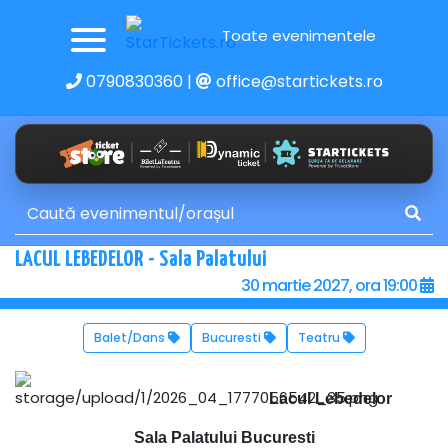
Toate evenimentele
0790830360
|
office@startickets.ro
LACUL LEBEDELOR - Sala Palatului
30 martie 2027, ora 19:00
Balet/Dans
Bucuresti
Teatru
Lacul Lebedelor
Sala Palatului Bucuresti