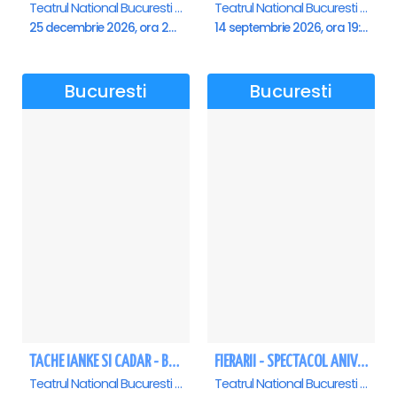
Teatrul National Bucuresti - Sala Ion Caramitru, Bucuresti
Teatrul National Bucuresti - Sala Ion Caramitru, Bucuresti
25 decembrie 2026, ora 20:00
14 septembrie 2026, ora 19:00
Bucuresti
Bucuresti
TACHE IANKE SI CADAR - Bucuresti
FIERARII - SPECTACOL ANIVERSAR GEORGE MIHĂIȚĂ
Teatrul National Bucuresti - Sala Ion Caramitru, Bucuresti
Teatrul National Bucuresti - Sala Ion Caramitru, Bucuresti