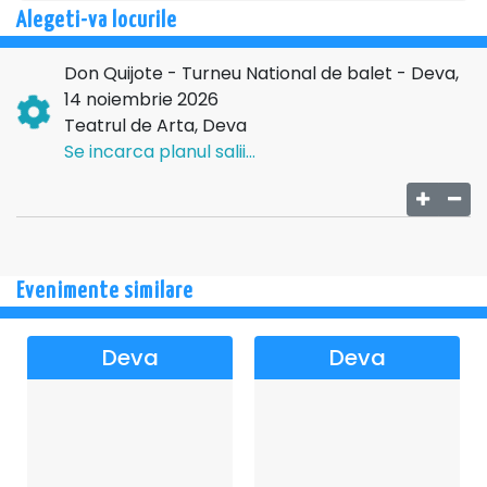
🎟️ Rezervă-ți locul și trăiește ,,Don Quijote" — spectacolul
Alegeti-va locurile
care îți fură privirea și îți lasă amintirea în inimă.
Don Quijote - Turneu National de balet - Deva,
14 noiembrie 2026
Teatrul de Arta, Deva
Se incarca planul salii...
Evenimente similare
Deva
Deva