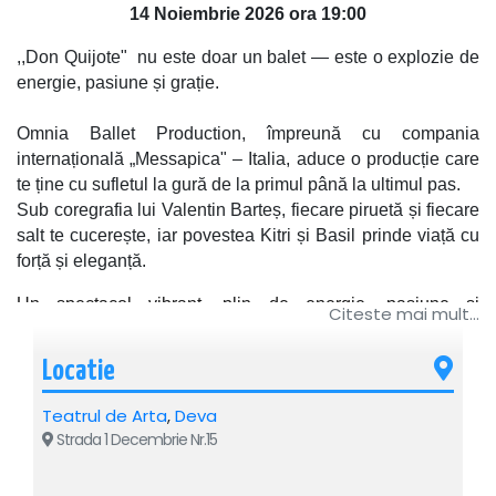
14 Noiembrie 2026 ora 19:00
,,Don Quijote" nu este doar un balet — este o explozie de
energie, pasiune și grație.
Omnia Ballet Production, împreună cu compania
internațională „Messapica" – Italia, aduce o producție care
te ține cu sufletul la gură de la primul până la ultimul pas.
Sub coregrafia lui Valentin Barteș, fiecare piruetă și fiecare
salt te cucerește, iar povestea Kitri și Basil prinde viață cu
forță și eleganță.
Un spectacol vibrant, plin de energie, pasiune și
Citeste mai mult...
virtuozitate aduce pe scenă una dintre cele mai îndrăgite
capodopere ale baletului clasic: Don Quijote.
Locatie
Inspirat din celebra poveste a cavalerului visător,
Teatrul de Arta
,
Deva
spectacolul cucerește publicul prin ritm alert, momente
Strada 1 Decembrie Nr.15
spectaculoase și o atmosferă plină de culoare și bucurie.
Fiecare scenă este o demonstrație de forță artistică,