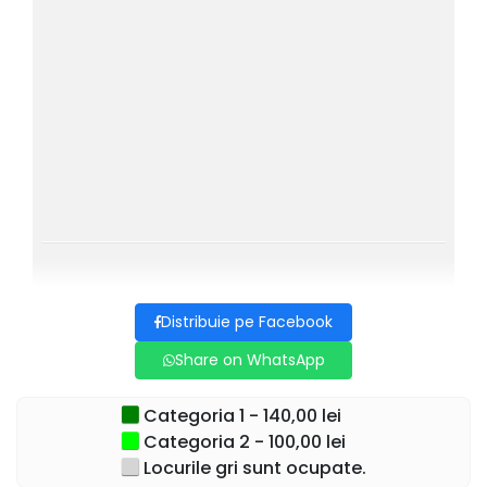
eleganță și măiestrie, iar dansul devine limbajul unei
povești pline de viață și emoție.
Publicul este invitat într-o lume plină de farmec, umor și
romantism, unde energia dansului și frumusețea muzicii
creează o experiență memorabilă pentru toate vârstele.
Pe scenă vor evolua soliști invitați speciali:
— Gustavo Ferreira și Cecilia Basseto (Brazilia), soliști ai
Operei Naționale Române din Timișoara — alături de o
distribuție internațională de excepție, într-un spectacol care
promite aplauze la scenă deschisă.
Distribuie pe Facebook
Don Quijote este un spectacol care nu doar se privește —
Share on WhatsApp
se trăiește.
🔥 Emoție pură.
Categoria 1 - 140,00 lei
🔥 Energie care te ridică de pe scaun.
Categoria 2 - 100,00 lei
🔥 Magie care rămâne în suflet.
Locurile gri sunt ocupate.