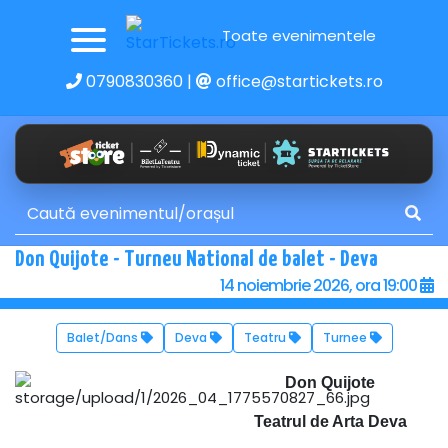
Toate evenimentele
0790830360
|
office@startickets.ro
Don Quijote - Turneu National de balet - Deva
14 noiembrie 2026, ora 19:00
Balet/Dans
Deva
Teatru
Turnee
Don Quijote
Teatrul de Arta Deva