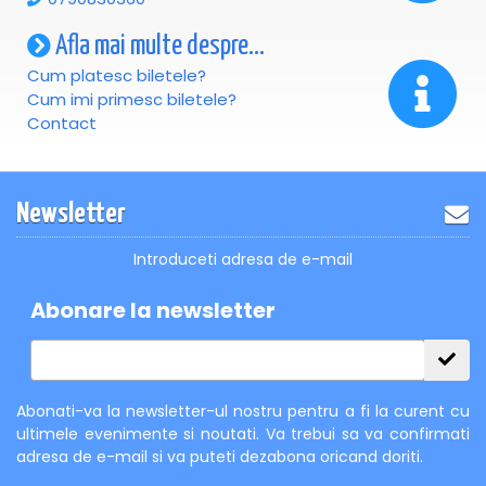
Afla mai multe despre...
Cum platesc biletele?
Cum imi primesc biletele?
Contact
Newsletter
Introduceti adresa de e-mail
Abonare la newsletter
Abonati-va la newsletter-ul nostru pentru a fi la curent cu
ultimele evenimente si noutati. Va trebui sa va confirmati
adresa de e-mail si va puteti dezabona oricand doriti.