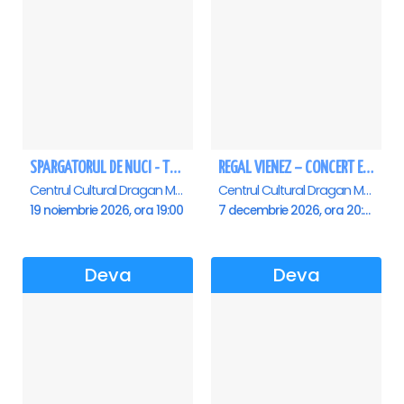
SPARGATORUL DE NUCI - Turneu National - Deva
REGAL VIENEZ – CONCERT EXTRAORDINAR DE CRACIUN - Deva
Centrul Cultural Dragan Muntean, Deva
Centrul Cultural Dragan Muntean, Deva
19 noiembrie 2026, ora 19:00
7 decembrie 2026, ora 20:00
Deva
Deva