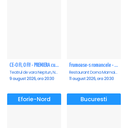
CE-O FI, O FI! - PREMIERA cu Doru Octavian Dumitru - Neptun
Frumoase-s romancele - Mamaia
Teatrul de vara Neptun, Neptun
Restaurant Dorna Mamaia, Mamaia
9 august 2026, ora 20:30
11 august 2026, ora 20:30
Eforie-Nord
Bucuresti