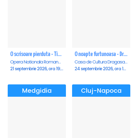
O scrisoare pierduta - Timisoara
O noapte furtunoasa - Dragasani
Opera Nationala Romana , Timisoara
Casa de Cultura Dragasani, Dragasani
21 septembrie 2026, ora 19:00
24 septembrie 2026, ora 19:00
Medgidia
Cluj-Napoca