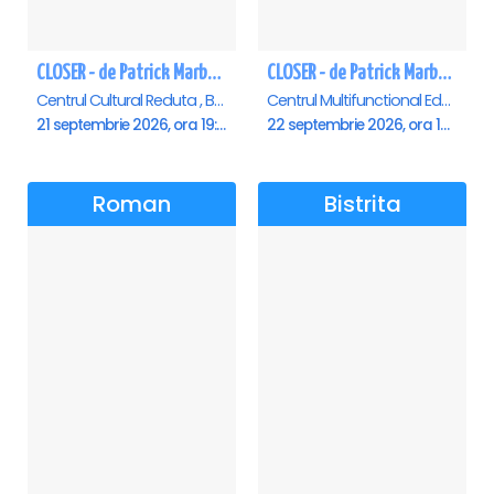
CLOSER - de Patrick Marber - Premiera - Brasov
CLOSER - de Patrick Marber - Premiera - Constanta
Centrul Cultural Reduta , Brasov
Centrul Multifunctional Educativ pentru Tineret Jean Constantin, Constanta
21 septembrie 2026, ora 19:00
22 septembrie 2026, ora 19:00
Roman
Bistrita