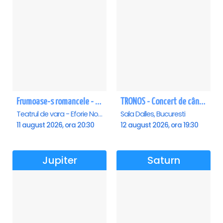
Frumoase-s romancele - Eforie Nord
TRONOS - Concert de cântări bizantine la Sala Dalles
Teatrul de vara - Eforie Nord, Eforie-Nord
Sala Dalles, Bucuresti
11 august 2026, ora 20:30
12 august 2026, ora 19:30
Jupiter
Saturn