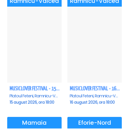
Ramnicu-Valcea
Ramnicu-Valcea
MUSICLOVER FESTIVAL - 15 AUGUST - CONNECT-R, DELIA, RON HEWITT, NICKI M, AURIKA
MUSICLOVER FESTIVAL - 16 AUGUST - LEO DE LA ROSIORI SI MARCEL STEFANET & ETHNO REPUBLIC, TUDOR DEEJAY, VARER
Platoul Feteni, Ramnicu-Valcea
Platoul Feteni, Ramnicu-Valcea
15 august 2026, ora 18:00
16 august 2026, ora 18:00
Mamaia
Eforie-Nord