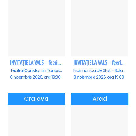
INVITAȚIE LA VALS – feerie de bal în paşi de dans
INVITAȚIE LA VALS – feerie de bal în paşi de dans - Sibiu
Teatrul Constantin Tanase - Sala Savoy, Bucuresti
Filarmonica de Stat - Sala Thalia, Sibiu
6 noiembrie 2026, ora 19:00
8 noiembrie 2026, ora 19:00
Craiova
Arad