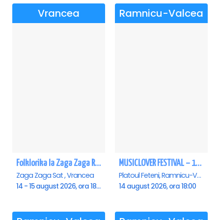
Vrancea
Ramnicu-Valcea
Folklorika la Zaga Zaga Resort - Anulat
MUSICLOVER FESTIVAL – 14 August – Puya, Johny Romano, Shift, Badd G, DJ Matei & Bogdanov
Zaga Zaga Sat , Vrancea
Platoul Feteni, Ramnicu-Valcea
14 - 15 august 2026, ora 18:00
14 august 2026, ora 18:00