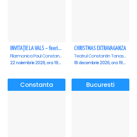
INVITAȚIE LA VALS – feerie de bal în paşi de dans - Ploiesti
CHRISTMAS EXTRAVAGANZA
Filarmonica Paul Constantinescu, Ploiesti
Teatrul Constantin Tanase - Sala Savoy, Bucuresti
22 noiembrie 2026, ora 19:00
18 decembrie 2026, ora 19:00
Constanta
Bucuresti