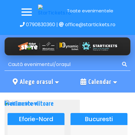
Toate evenimentele
0790830360
|
office@startickets.ro
Alege orasul
Calendar
Evenimente viitoare
Eforie-Nord
Bucuresti