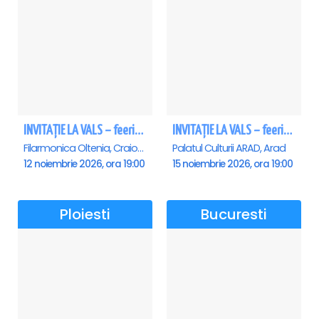
INVITAȚIE LA VALS – feerie de bal în paşi de dans - Craiova
INVITAȚIE LA VALS – feerie de bal în paşi de dans - Arad
Filarmonica Oltenia, Craiova
Palatul Culturii ARAD, Arad
12 noiembrie 2026, ora 19:00
15 noiembrie 2026, ora 19:00
Ploiesti
Bucuresti