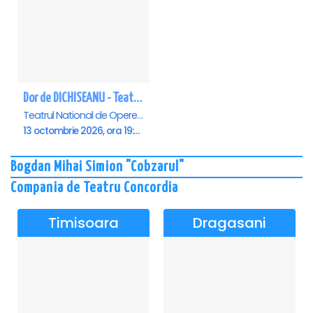
Dor de DICHISEANU - Teatrul Național de Operetă și Musical „Ion Dacian"
Teatrul National de Opereta si Musical Ion Dacian, Bucuresti
13 octombrie 2026, ora 19:00
Bogdan Mihai Simion "Cobzarul"
Compania de Teatru Concordia
Timisoara
Dragasani