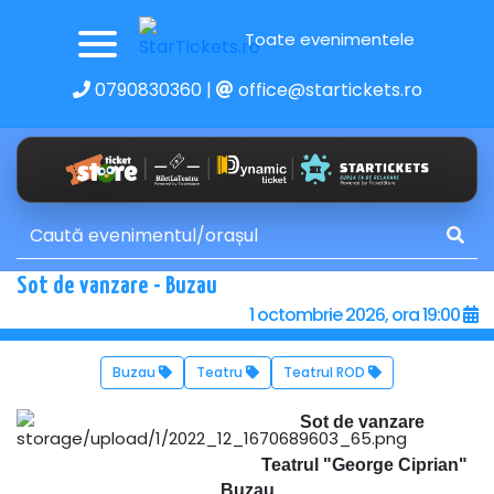
Toate evenimentele
0790830360
|
office@startickets.ro
Sot de vanzare - Buzau
1 octombrie 2026, ora 19:00
Buzau
Teatru
Teatrul ROD
Sot de vanzare
Teatrul "George Ciprian"
Buzau