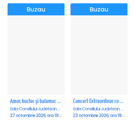
Buzau
Buzau
Amor, bucluc și balamuc - Buzau
Concert Extraordinar cu tenorul Paul Celmare - Buzau
Sala Consiliului Judetean Buzau, Buzau
Sala Consiliului Judetean Buzau, Buzau
27 octombrie 2026, ora 19:30
23 octombrie 2026, ora 19:00