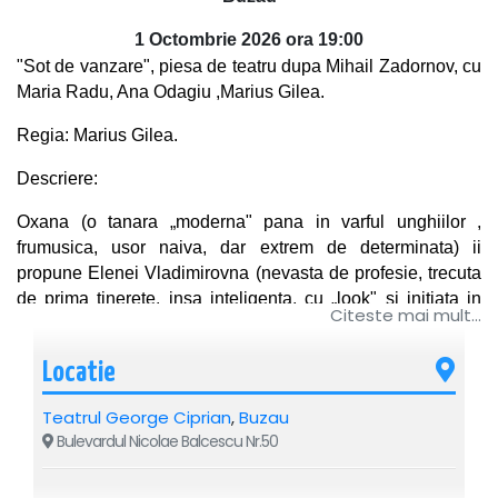
1 Octombrie 2026 ora 19:00
"Sot de vanzare", piesa de teatru dupa Mihail Zadornov, cu
Maria Radu, Ana Odagiu ,Marius Gilea.
Regia: Marius Gilea.
Descriere:
Oxana (o tanara „moderna" pana in varful unghiilor ,
frumusica, usor naiva, dar extrem de determinata) ii
propune Elenei Vladimirovna (nevasta de profesie, trecuta
de prima tinerete, insa inteligenta, cu „look" si initiata in
Citeste mai mult...
metehnele vietii) o afacere pe cat de indecenta, pe atat de
inedita: un contract de vanzare-cumparare al mult doritului
Locatie
ei sot contra tentantei sume de "douaj' de mii".
Teatrul George Ciprian
,
Buzau
Andrei Vasilievici (mascul veritabil care traieste cu
Bulevardul Nicolae Balcescu Nr.50
voluptate criza varstei de mijloc) pare sa faca toti banii. Va
fi insa de acord cu aceasta tranzactie? Vor reusi cele doua
femei sa incheie incredibilul contract?