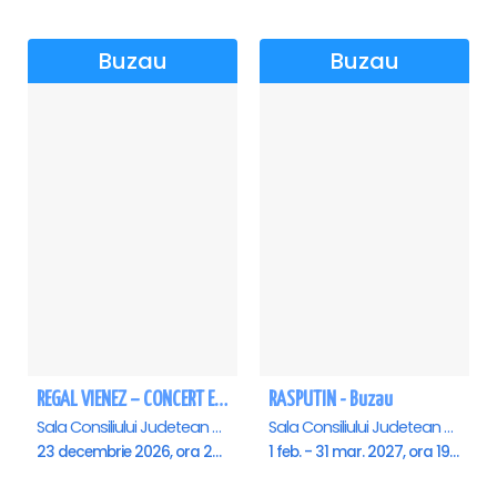
Buzau
Buzau
REGAL VIENEZ – CONCERT EXTRAORDINAR DE CRACIUN - Buzau
RASPUTIN - Buzau
Sala Consiliului Judetean Buzau, Buzau
Sala Consiliului Judetean Buzau, Buzau
23 decembrie 2026, ora 20:00
1 feb. - 31 mar. 2027, ora 19:00