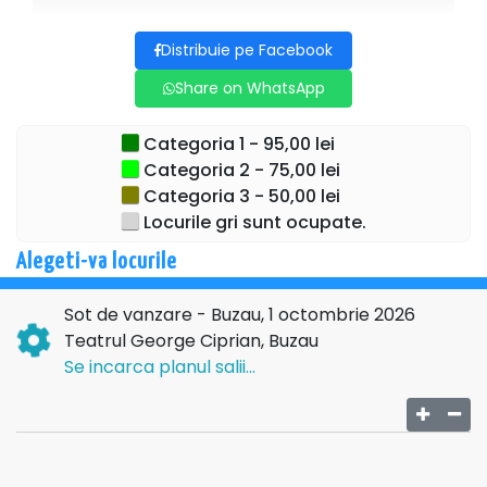
Subiectul trateaza original si picant, eterna tema a trio-ului
Distribuie pe Facebook
conjugal, in trei acte cu multiple si intense rasturnari de
Share on WhatsApp
situatii.
Cu sau fara acordul celor implicati, singura garantie oferita
e o seara plina de umor si rasete-n cascade!
Categoria 1 - 95,00 lei
Categoria 2 - 75,00 lei
Pregatiti-va pentru o experienta care va va schimba cu
Categoria 3 - 50,00 lei
siguranta perceptia despre casnicie si...teatru romanesc
Locurile gri sunt ocupate.
underground!
Alegeti-va locurile
VARSTA RECOMANDATA: 12+
Sot de vanzare - Buzau, 1 octombrie 2026
Teatrul George Ciprian, Buzau
Se incarca planul salii...