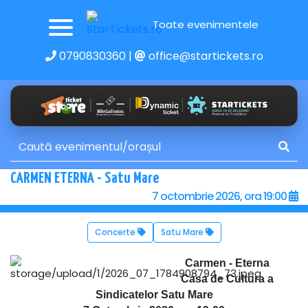
Toate evenimentele
0790830360
|
office@startickets.ro
CARMEN ETERNA - Satu Mare
7 octombrie 2026, ora 19:00
Concerte
Satu Mare
Carmen - Eterna
Casa de Cultura a
Sindicatelor Satu Mare