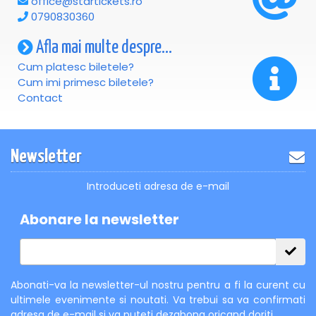
office@startickets.ro
0790830360
Afla mai multe despre...
Cum platesc biletele?
Cum imi primesc biletele?
Contact
Newsletter
Introduceti adresa de e-mail
Abonare la newsletter
Abonati-va la newsletter-ul nostru pentru a fi la curent cu
ultimele evenimente si noutati. Va trebui sa va confirmati
adresa de e-mail si va puteti dezabona oricand doriti.