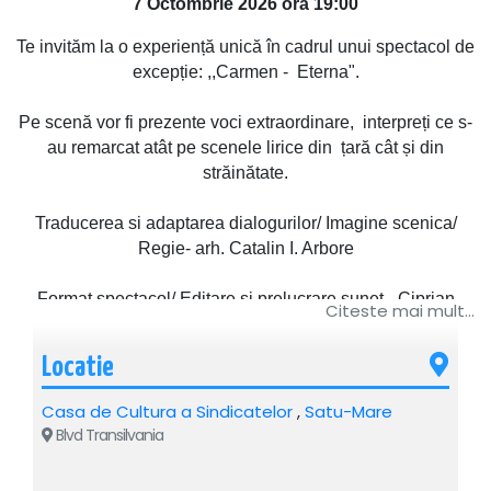
7 Octombrie 2026 ora 19:00
Te invităm la o experiență unică în cadrul unui spectacol de
excepție: ,,Carmen - Eterna".
Pe scenă vor fi prezente voci extraordinare, interpreți ce s-
au remarcat atât pe scenele lirice din țară cât și din
străinătate.
Traducerea si adaptarea dialogurilor/ Imagine scenica/
Regie- arh. Catalin I. Arbore
Format spectacol/ Editare si prelucrare sunet- Ciprian
Citeste mai mult...
Pahonea
Locatie
Distribuție:
Casa de Cultura a Sindicatelor
,
Satu-Mare
CARMEN-Adina Papadimas
Blvd Transilvania
DON JOSE- Paul Celmare