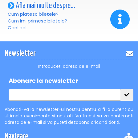
Afla mai multe despre...
Cum platesc biletele?
Cum imi primesc biletele?
Contact
Newsletter
Introduceti adresa de e-mail
Abonare la newsletter
Abonati-va la newsletter-ul nostru pentru a fi la curent cu
ultimele evenimente si noutati. Va trebui sa va confirmati
adresa de e-mail si va puteti dezabona oricand doriti.
Navigare