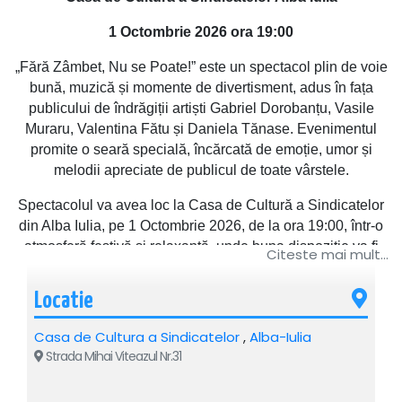
1 Octombrie 2026 ora 19:00
„Fără Zâmbet, Nu se Poate!” este un spectacol plin de voie
bună, muzică și momente de divertisment, adus în fața
publicului de îndrăgiții artiști Gabriel Dorobanțu, Vasile
Muraru, Valentina Fătu și Daniela Tănase. Evenimentul
promite o seară specială, încărcată de emoție, umor și
melodii apreciate de publicul de toate vârstele.
Spectacolul va avea loc la Casa de Cultură a Sindicatelor
din Alba Iulia, pe 1 Octombrie 2026, de la ora 19:00, într-o
atmosferă festivă și relaxantă, unde buna dispoziție va fi
Citeste mai mult...
ingredientul principal. Publicul este invitat să se bucure de
un show artistic complex, în care muzica, comedia și
Locatie
energia pozitivă se îmbină perfect pentru o experiență
memorabilă.
Casa de Cultura a Sindicatelor
,
Alba-Iulia
Strada Mihai Viteazul Nr.31