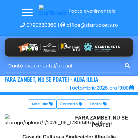
Toate evenimentele
0790830360
|
office@startickets.ro
FARA ZAMBET, NU SE POATE! - ALBA IULIA
1 octombrie 2026, ora 19:00
Alba Iulia
Concerte
Teatru
FARA ZAMBET, NU SE
POATE!
Casa de Cultura a Sindicatelor Alba Iulia