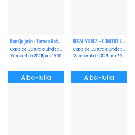
Don Quijote - Turneu National de balet - Alba Iulia
REGAL VIENEZ – CONCERT EXTRAORDINAR DE CRACIUN - Alba Iulia
Casa de Cultura a Sindicatelor , Alba-Iulia
Casa de Cultura a Sindicatelor , Alba-Iulia
16 noiembrie 2026, ora 19:00
13 decembrie 2026, ora 20:00
Alba-Iulia
Alba-Iulia