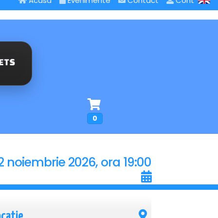
Acasa
Evenimente
Contact
Cont
0
2 noiembrie 2026, ora 19:00
ocatie