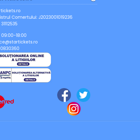
rtickets.ro
istrul Comertului: J2023001019236
 31112535
, 09:00-18:00
ice@startickets.ro
90830360