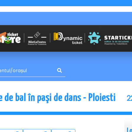
2
 de bal în paşi de dans - Ploiesti
L