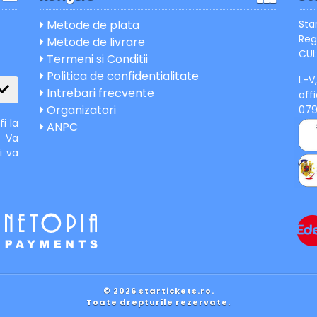
Metode de plata
Sta
Reg
Metode de livrare
CUI:
Termeni si Conditii
Politica de confidentialitate
L-V
Intrebari frecvente
off
Organizatori
07
i la
ANPC
. Va
i va
© 2026 startickets.ro.
Toate drepturile rezervate.