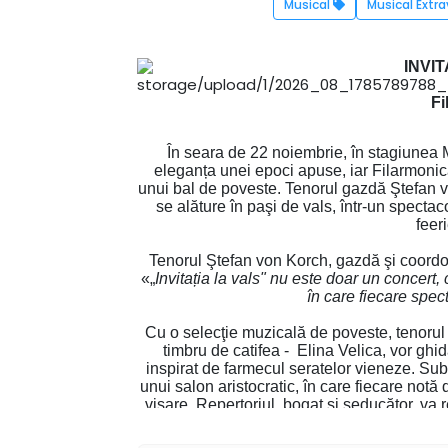
Musical
Musical Ext
INVIT
Fi
În seara de 22 noiembrie, în stagiunea 
eleganța unei epoci apuse, iar Filarmoni
unui bal de poveste. Tenorul gazdă Ştefan vo
se alăture în paşi de vals, într-un spectac
feer
Tenorul Ştefan von Korch, gazdă şi coordon
«„
Invitația la vals" nu este doar un concert, c
în care fiecare spec
Cu o selecţie muzicală de poveste, tenorul
timbru de catifea - Elina Velica, vor ghida
inspirat de farmecul seratelor vieneze. Su
unui salon aristocratic, în care fiecare notă
visare. Repertoriul, bogat și seducător, va
arii şi duete din Kalman, Lehar, Strau
romantismul unei lumi în care muz