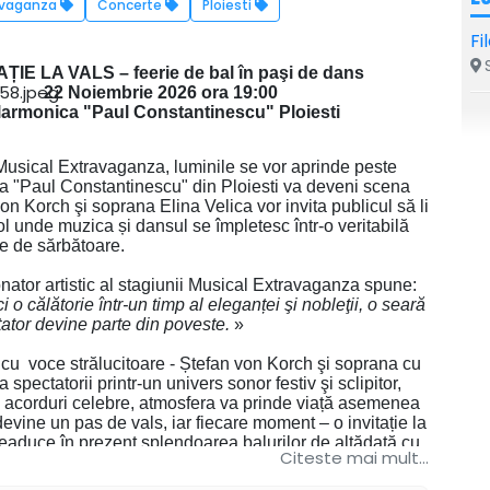
ravaganza
Concerte
Ploiesti
Fi
S
AȚIE LA VALS – feerie de bal în paşi de dans
22 Noiembrie 2026 ora 19:00
larmonica "Paul Constantinescu" Ploiesti
Musical Extravaganza, luminile se vor aprinde peste
ca "Paul Constantinescu" din Ploiesti va deveni scena
n Korch şi soprana Elina Velica vor invita publicul să li
ol unde muzica și dansul se împletesc într-o veritabilă
ie de sărbătoare.
ator artistic al stagiunii Musical Extravaganza spune:
i o călătorie într-un timp al eleganței şi nobleţii, o seară
tator devine parte din poveste.
»
 cu voce strălucitoare - Ștefan von Korch şi soprana cu
 spectatorii printr-un univers sonor festiv şi sclipitor,
b acorduri celebre, atmosfera va prinde viață asemenea
 devine un pas de vals, iar fiecare moment – o invitație la
 readuce în prezent splendoarea balurilor de altădată cu
Citeste mai mult...
ss şi Shostakovici ce vor evoca grația, pasiunea și
ica poartă în ea fastul sărbătorilor de iarnă.