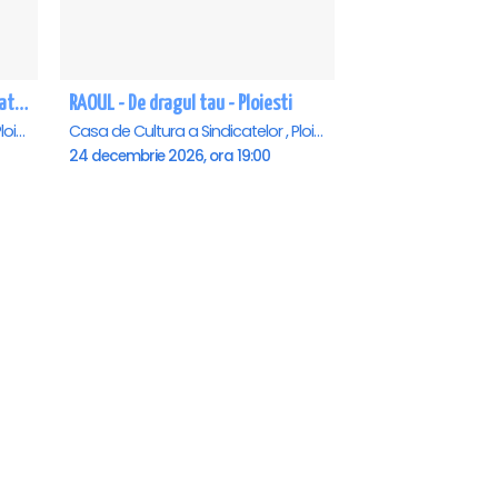
SPARGATORUL DE NUCI - Turneu National - Ploiesti
RAOUL - De dragul tau - Ploiesti
Casa de Cultura a Sindicatelor , Ploiesti
Casa de Cultura a Sindicatelor , Ploiesti
24 decembrie 2026, ora 19:00