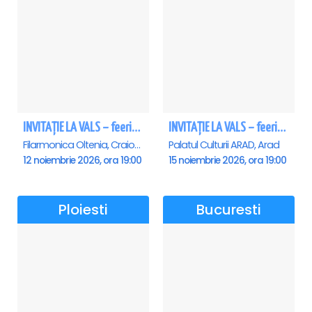
INVITAȚIE LA VALS – feerie de bal în paşi de dans - Craiova
INVITAȚIE LA VALS – feerie de bal în paşi de dans - Arad
Filarmonica Oltenia, Craiova
Palatul Culturii ARAD, Arad
12 noiembrie 2026, ora 19:00
15 noiembrie 2026, ora 19:00
Ploiesti
Bucuresti