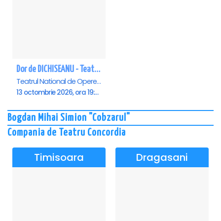
Dor de DICHISEANU - Teatrul Național de Operetă și Musical „Ion Dacian"
Teatrul National de Opereta si Musical Ion Dacian, Bucuresti
13 octombrie 2026, ora 19:00
Bogdan Mihai Simion "Cobzarul"
Compania de Teatru Concordia
Timisoara
Dragasani