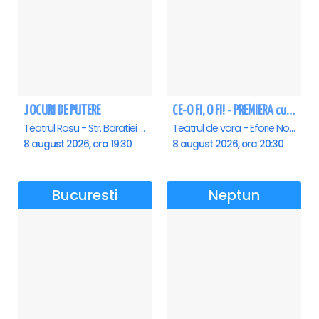
JOCURI DE PUTERE
CE-O FI, O FI! - PREMIERA cu Doru Octavian Dumitru - Eforie Nord
Teatrul Rosu - Str. Baratiei 31, Bucuresti
Teatrul de vara - Eforie Nord, Eforie-Nord
8 august 2026, ora 19:30
8 august 2026, ora 20:30
Bucuresti
Neptun