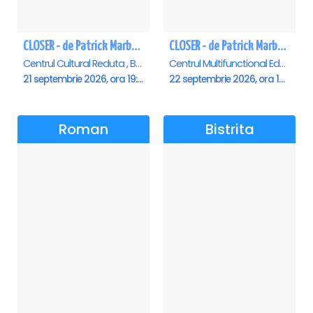
CLOSER - de Patrick Marber - Premiera - Brasov
CLOSER - de Patrick Marber - Premiera - Constanta
Centrul Cultural Reduta , Brasov
Centrul Multifunctional Educativ pentru Tineret Jean Constantin, Constanta
21 septembrie 2026, ora 19:00
22 septembrie 2026, ora 19:00
Roman
Bistrita