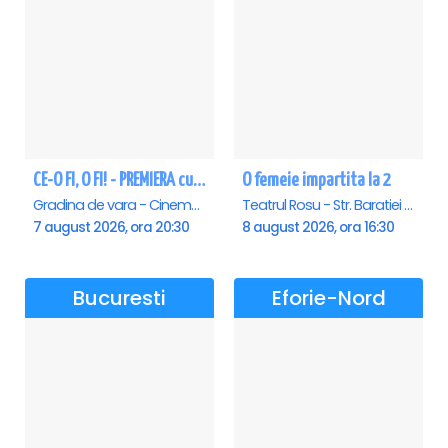
CE-O FI, O FI! - PREMIERA cu Doru Octavian Dumitru - Saturn
O femeie impartita la 2
Gradina de vara - Cinema Saturn, Saturn
Teatrul Rosu - Str. Baratiei 31, Bucuresti
7 august 2026, ora 20:30
8 august 2026, ora 16:30
Bucuresti
Eforie-Nord