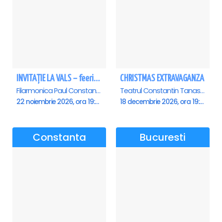
INVITAȚIE LA VALS – feerie de bal în paşi de dans - Ploiesti
CHRISTMAS EXTRAVAGANZA
Filarmonica Paul Constantinescu, Ploiesti
Teatrul Constantin Tanase - Sala Savoy, Bucuresti
22 noiembrie 2026, ora 19:00
18 decembrie 2026, ora 19:00
Constanta
Bucuresti