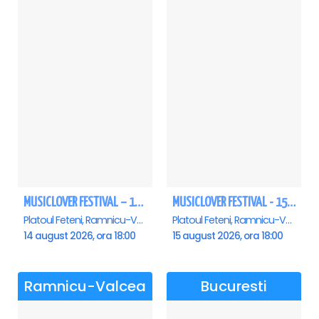
MUSICLOVER FESTIVAL – 14 August – Puya, Johny Romano, Shift, Badd G, DJ Matei & Bogdanov
MUSICLOVER FESTIVAL - 15 AUGUST - CONNECT-R, DELIA, RON HEWITT, NICKI M, AURIKA
Platoul Feteni, Ramnicu-Valcea
Platoul Feteni, Ramnicu-Valcea
14 august 2026, ora 18:00
15 august 2026, ora 18:00
Ramnicu-Valcea
Bucuresti