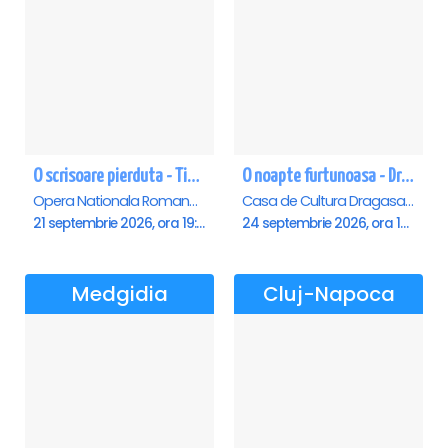
O scrisoare pierduta - Timisoara
O noapte furtunoasa - Dragasani
Opera Nationala Romana , Timisoara
Casa de Cultura Dragasani, Dragasani
21 septembrie 2026, ora 19:00
24 septembrie 2026, ora 19:00
Medgidia
Cluj-Napoca