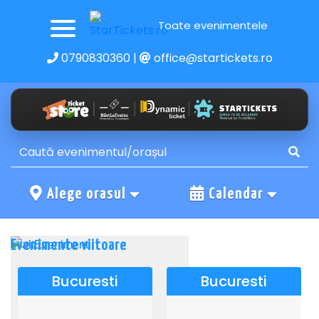
Toate evenimentele
0790830360
|
office@startickets.ro
Alege orasul
Calendar
Evenimente viitoare
Bucuresti
Bucuresti