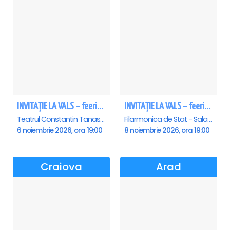
INVITAȚIE LA VALS – feerie de bal în paşi de dans
INVITAȚIE LA VALS – feerie de bal în paşi de dans - Sibiu
Teatrul Constantin Tanase - Sala Savoy, Bucuresti
Filarmonica de Stat - Sala Thalia, Sibiu
6 noiembrie 2026, ora 19:00
8 noiembrie 2026, ora 19:00
Craiova
Arad