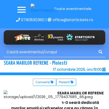
Toate evenimentele
0790830360
|
office@startickets.ro
SEARA MARILOR REFRENE - Ploiesti
17 octombrie 2026, ora 19:00
Concerte
Ploiesti
SEARA MARILOR REFRENE
✨ O seară dedicată
marilor emoții și refrenelor care au rămas în