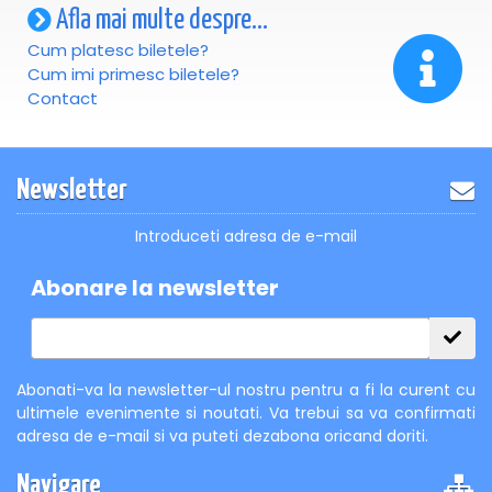
Afla mai multe despre...
Cum platesc biletele?
Cum imi primesc biletele?
Contact
Newsletter
Introduceti adresa de e-mail
Abonare la newsletter
Abonati-va la newsletter-ul nostru pentru a fi la curent cu
ultimele evenimente si noutati. Va trebui sa va confirmati
adresa de e-mail si va puteti dezabona oricand doriti.
Navigare