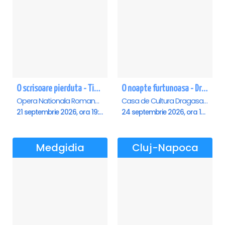
O scrisoare pierduta - Timisoara
O noapte furtunoasa - Dragasani
Opera Nationala Romana , Timisoara
Casa de Cultura Dragasani, Dragasani
21 septembrie 2026, ora 19:00
24 septembrie 2026, ora 19:00
Medgidia
Cluj-Napoca