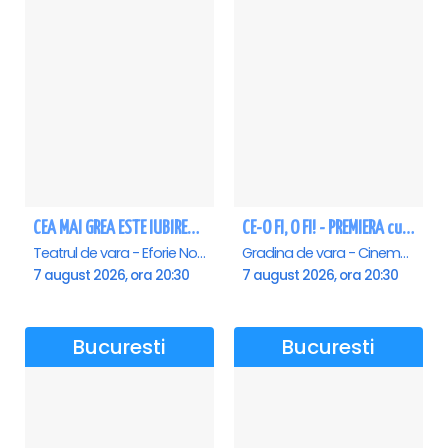
CEA MAI GREA ESTE IUBIREA - Eforie Nord
CE-O FI, O FI! - PREMIERA cu Doru Octavian Dumitru - Saturn
Teatrul de vara - Eforie Nord, Eforie-Nord
Gradina de vara - Cinema Saturn, Saturn
7 august 2026, ora 20:30
7 august 2026, ora 20:30
Bucuresti
Bucuresti