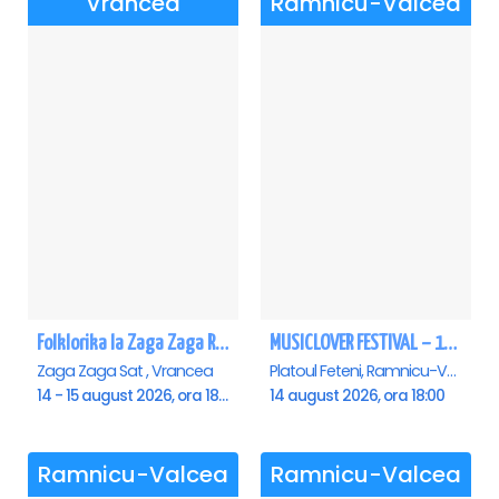
Vrancea
Ramnicu-Valcea
Folklorika la Zaga Zaga Resort
MUSICLOVER FESTIVAL – 14 August – Puya, Johny Romano, Shift, Badd G, DJ Matei & Bogdanov
Zaga Zaga Sat , Vrancea
Platoul Feteni, Ramnicu-Valcea
14 - 15 august 2026, ora 18:00
14 august 2026, ora 18:00
Ramnicu-Valcea
Ramnicu-Valcea