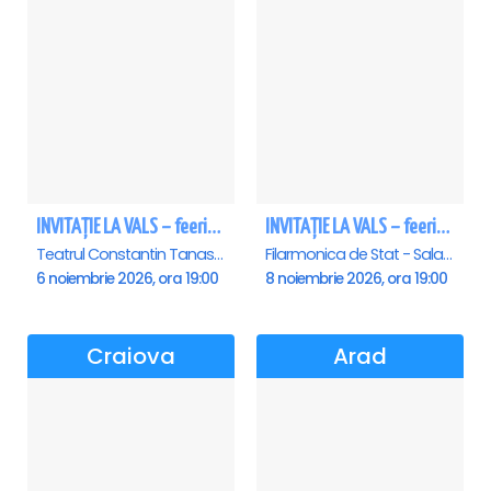
INVITAȚIE LA VALS – feerie de bal în paşi de dans
INVITAȚIE LA VALS – feerie de bal în paşi de dans - Sibiu
Teatrul Constantin Tanase - Sala Savoy, Bucuresti
Filarmonica de Stat - Sala Thalia, Sibiu
6 noiembrie 2026, ora 19:00
8 noiembrie 2026, ora 19:00
Craiova
Arad