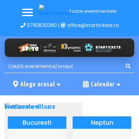
Toate evenimentele
0790830360
|
office@startickets.ro
Alege orasul
Calendar
Evenimente viitoare
Bucuresti
Neptun