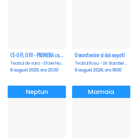
CE-O FI, O FI! - PREMIERA cu Doru Octavian Dumitru - Eforie Nord
O mostenire si doi nepoti
Teatrul de vara - Eforie Nord, Eforie-Nord
Teatrul Rosu - Str. Baratiei 31, Bucuresti
8 august 2026, ora 20:30
9 august 2026, ora 18:00
Neptun
Mamaia