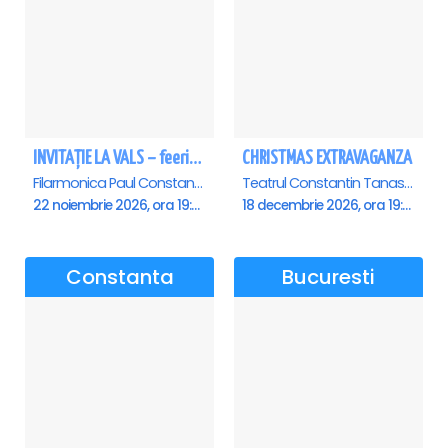
INVITAȚIE LA VALS – feerie de bal în paşi de dans - Ploiesti
CHRISTMAS EXTRAVAGANZA
Filarmonica Paul Constantinescu, Ploiesti
Teatrul Constantin Tanase - Sala Savoy, Bucuresti
22 noiembrie 2026, ora 19:00
18 decembrie 2026, ora 19:00
Constanta
Bucuresti