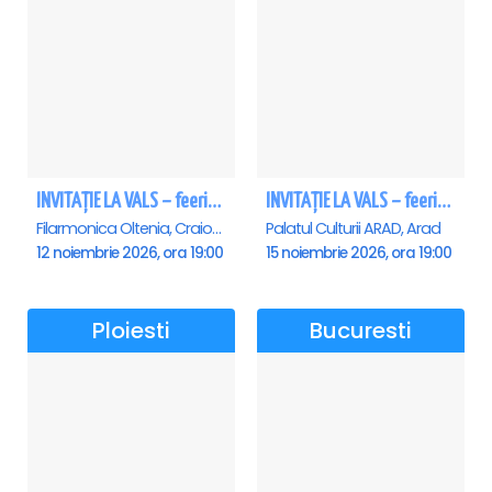
INVITAȚIE LA VALS – feerie de bal în paşi de dans - Craiova
INVITAȚIE LA VALS – feerie de bal în paşi de dans - Arad
Filarmonica Oltenia, Craiova
Palatul Culturii ARAD, Arad
12 noiembrie 2026, ora 19:00
15 noiembrie 2026, ora 19:00
Ploiesti
Bucuresti