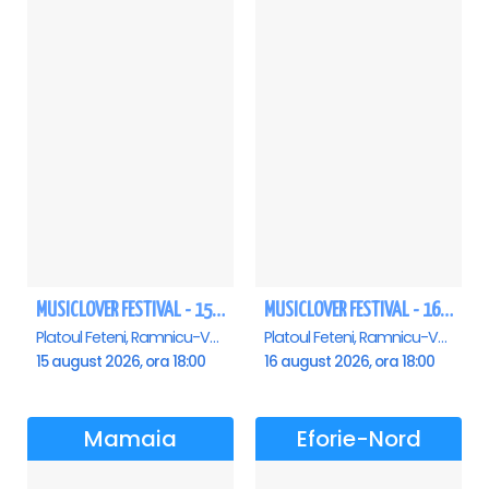
MUSICLOVER FESTIVAL - 15 AUGUST - CONNECT-R, DELIA, RON HEWITT, NICKI M, AURIKA
MUSICLOVER FESTIVAL - 16 AUGUST - LEO DE LA ROSIORI SI MARCEL STEFANET & ETHNO REPUBLIC, TUDOR DEEJAY, VARER
Platoul Feteni, Ramnicu-Valcea
Platoul Feteni, Ramnicu-Valcea
15 august 2026, ora 18:00
16 august 2026, ora 18:00
Mamaia
Eforie-Nord