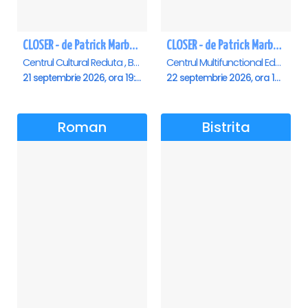
CLOSER - de Patrick Marber - Premiera - Brasov
CLOSER - de Patrick Marber - Premiera - Constanta
Centrul Cultural Reduta , Brasov
Centrul Multifunctional Educativ pentru Tineret Jean Constantin, Constanta
21 septembrie 2026, ora 19:00
22 septembrie 2026, ora 19:00
Roman
Bistrita