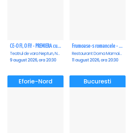
CE-O FI, O FI! - PREMIERA cu Doru Octavian Dumitru - Neptun
Frumoase-s romancele - Mamaia
Teatrul de vara Neptun, Neptun
Restaurant Dorna Mamaia, Mamaia
9 august 2026, ora 20:30
11 august 2026, ora 20:30
Eforie-Nord
Bucuresti