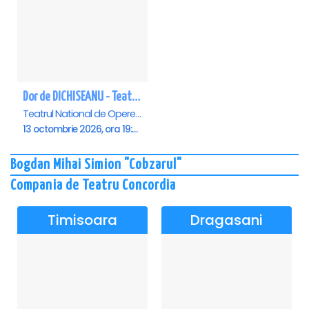
Dor de DICHISEANU - Teatrul Național de Operetă și Musical „Ion Dacian"
Teatrul National de Opereta si Musical Ion Dacian, Bucuresti
13 octombrie 2026, ora 19:00
Bogdan Mihai Simion "Cobzarul"
Compania de Teatru Concordia
Timisoara
Dragasani