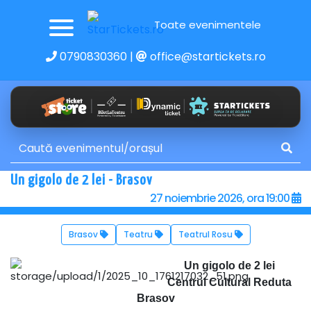
Toate evenimentele
0790830360
|
office@startickets.ro
Un gigolo de 2 lei - Brasov
27 noiembrie 2026, ora 19:00
Brasov
Teatru
Teatrul Rosu
Un gigolo de 2 lei
Centrul Cultural Reduta
Brasov