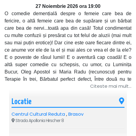
27 Noiembrie 2026 ora 19:00
O comedie demențială despre o femeie care bea de
fericire, o altă femeie care bea de supărare și un bărbat
care bea de nervi...toată apa din casă! Totul condimentat
cu multe confuzii și presărat cu tot felul de aluzii (mai mult
sau mai puțin erotice)! Dar cine este oare fiecare dintre ei,
ce anume vor ele de la el și mai ales ce vrea el de la ele?
E o poveste de râsul lumii! E o aventură cap coadă! E o
altă super comedie cu schepsis, cu umor, cu Luminița
Bucur, Oleg Apostol si Maria Radu (recunoscuți pentru
Terapie în trei, Bărbatul perfect defect, Între două nu te
Citeste mai mult...
plouă și Nițel prea infidel).
Regia Radu Gabriel. Text Maria Radu.
Locatie
Centrul Cultural Reduta
,
Brasov
Recomandat: 12+
Strada Apollonia Hirscher 8