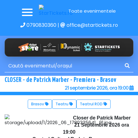
Toate evenimentele
0790830360
|
office@startickets.ro
CLOSER - de Patrick Marber - Premiera - Brasov
21 septembrie 2026, ora 19:00
Brasov
Teatru
Teatrul ROD
Closer de Patrick Marber
21 Septembrie 2026 ora
19:00