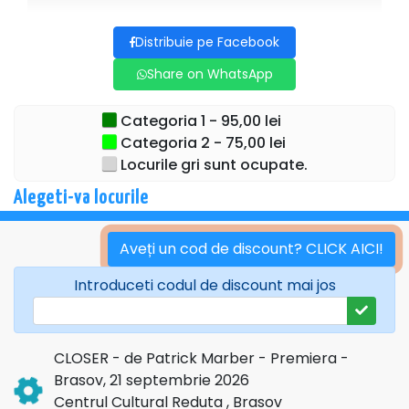
văzuți, aleși, posedați sau salvați. Care este momentul în
care sinceritatea nu mai eliberează, ci distruge?
Distribuie pe Facebook
Share on WhatsApp
Dan, Alice, Anna și Larry intră într-un joc periculos al
seducției și al adevărurilor spuse prea târziu.
Categoria 1 - 95,00 lei
Distribuția:
Categoria 2 - 75,00 lei
Alice: Claudia Moroșanu
Locurile gri sunt ocupate.
Anna: Teodora Daiana Păcurar
Alegeti-va locurile
Dan: Alex Ștefănescu
Larry: Vlad Gălățianu
Aveți un cod de discount? CLICK AICI!
Regia: Alexandru P. Rusu
Introduceti codul de discount mai jos
Scenografia: Lavinia Falcan
Artistul vizual: Ștefan Săcuiu
Stylingul: Marina Sarmaniuc
Muzica originală: Dani Ionescu
CLOSER - de Patrick Marber - Premiera -
Afiș și foto: Marius Tudose
Brasov, 21 septembrie 2026
Textul: Patrick Marber
Centrul Cultural Reduta , Brasov