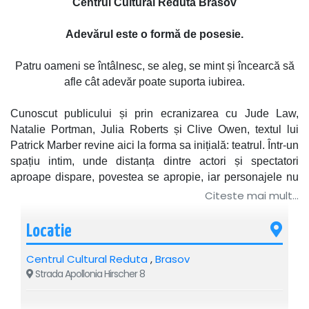
Centrul Cultural Reduta Brasov
Adevărul este o formă de posesie.
Patru oameni se întâlnesc, se aleg, se mint și încearcă să
afle cât adevăr poate suporta iubirea.
Cunoscut publicului și prin ecranizarea cu Jude Law,
Natalie Portman, Julia Roberts și Clive Owen, textul lui
Patrick Marber revine aici la forma sa inițială: teatrul. Într-un
spațiu intim, unde distanța dintre actori și spectatori
aproape dispare, povestea se apropie, iar personajele nu
mai par doar observate, ci dureros de familiare.
Citeste mai mult...
Un scriitor, o stripteuză, o fotografă și un medic ajung prinși
Locatie
într-un schimb de atracții, relații și trădări care îi apropie și îi
distrug pe rând.
Centrul Cultural Reduta
,
Brasov
Strada Apollonia Hirscher 8
CLOSER este un spectacol despre intimitate ca teren de
luptă, despre felul în care ne folosim de iubire ca să fim