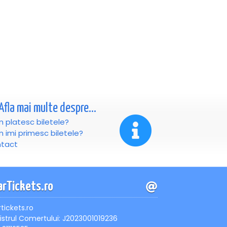
Afla mai multe despre...
 platesc biletele?
 imi primesc biletele?
tact
arTickets.ro
rtickets.ro
istrul Comertului: J2023001019236