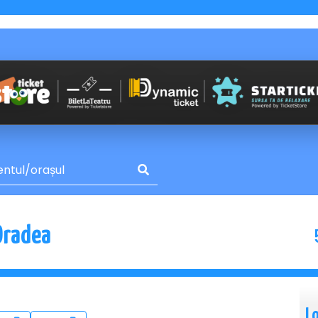
Oradea
L