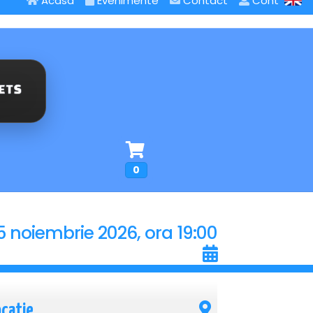
Acasa
Evenimente
Contact
Cont
0
5 noiembrie 2026, ora 19:00
ocatie