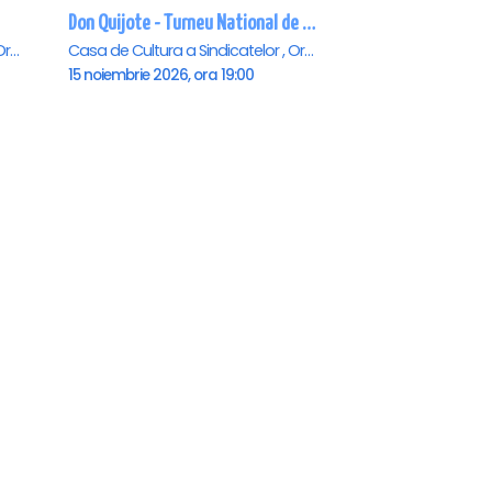
Don Quijote - Turneu National de balet - Oradea
Casa de Cultura a Sindicatelor , Oradea
Casa de Cultura a Sindicatelor , Oradea
15 noiembrie 2026, ora 19:00