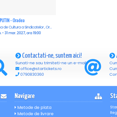
PUTIN - Oradea
Casa de Cultura a Sindicatelor , Oradea
b. - 31 mar. 2027, ora 19:00
Contactati-ne, suntem aici!
Sunati-ne sau trimiteti-ne un e-mail
Cum
office@startickets.ro
Cum
0790830360
Con
Navigare
St
Metode de plata
Sta
Reg
Metode de livrare