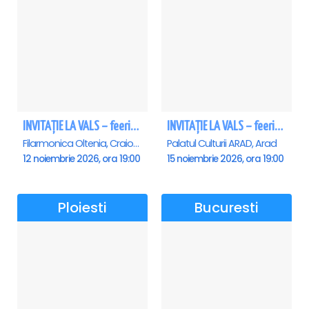
INVITAȚIE LA VALS – feerie de bal în paşi de dans - Craiova
INVITAȚIE LA VALS – feerie de bal în paşi de dans - Arad
Filarmonica Oltenia, Craiova
Palatul Culturii ARAD, Arad
12 noiembrie 2026, ora 19:00
15 noiembrie 2026, ora 19:00
Ploiesti
Bucuresti