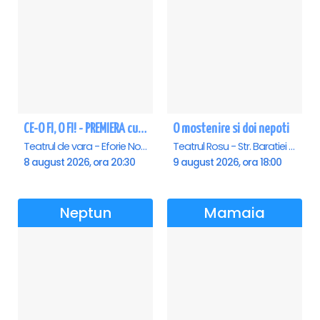
CE-O FI, O FI! - PREMIERA cu Doru Octavian Dumitru - Eforie Nord
O mostenire si doi nepoti
Teatrul de vara - Eforie Nord, Eforie-Nord
Teatrul Rosu - Str. Baratiei 31, Bucuresti
8 august 2026, ora 20:30
9 august 2026, ora 18:00
Neptun
Mamaia