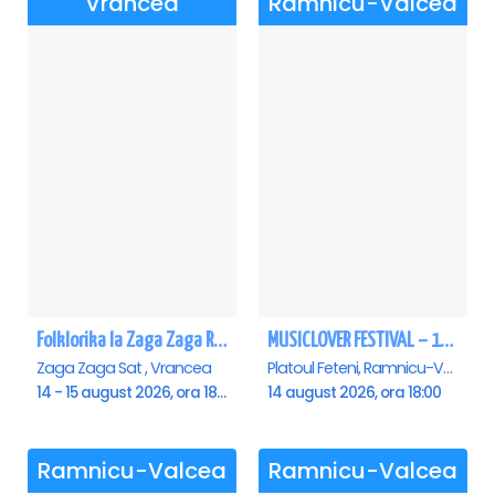
Vrancea
Ramnicu-Valcea
Folklorika la Zaga Zaga Resort - Anulat
MUSICLOVER FESTIVAL – 14 August – Puya, Johny Romano, Shift, Badd G, DJ Matei & Bogdanov
Zaga Zaga Sat , Vrancea
Platoul Feteni, Ramnicu-Valcea
14 - 15 august 2026, ora 18:00
14 august 2026, ora 18:00
Ramnicu-Valcea
Ramnicu-Valcea