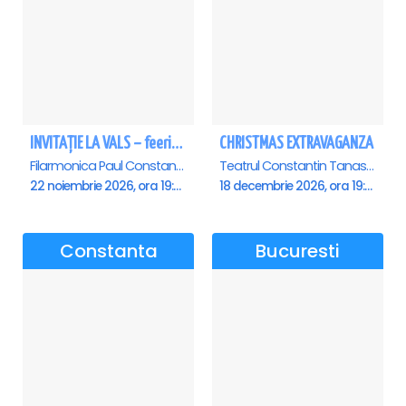
INVITAȚIE LA VALS – feerie de bal în paşi de dans - Ploiesti
CHRISTMAS EXTRAVAGANZA
Filarmonica Paul Constantinescu, Ploiesti
Teatrul Constantin Tanase - Sala Savoy, Bucuresti
22 noiembrie 2026, ora 19:00
18 decembrie 2026, ora 19:00
Constanta
Bucuresti