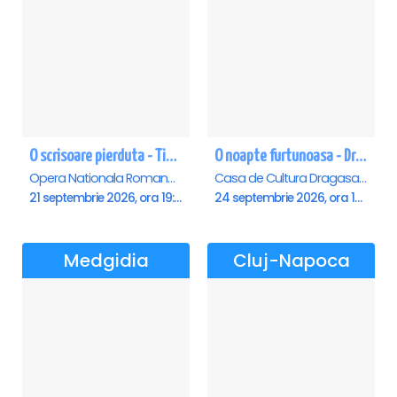
O scrisoare pierduta - Timisoara
O noapte furtunoasa - Dragasani
Opera Nationala Romana , Timisoara
Casa de Cultura Dragasani, Dragasani
21 septembrie 2026, ora 19:00
24 septembrie 2026, ora 19:00
Medgidia
Cluj-Napoca