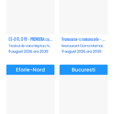
CE-O FI, O FI! - PREMIERA cu Doru Octavian Dumitru - Neptun
Frumoase-s romancele - Mamaia
Teatrul de vara Neptun, Neptun
Restaurant Dorna Mamaia, Mamaia
9 august 2026, ora 20:30
11 august 2026, ora 20:30
Eforie-Nord
Bucuresti