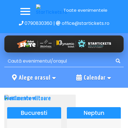
Toate evenimentele
0790830360
|
office@startickets.ro
Alege orasul
Calendar
Evenimente viitoare
Bucuresti
Neptun