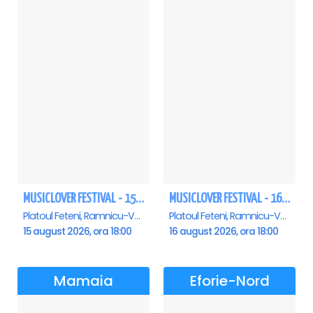
MUSICLOVER FESTIVAL - 15 AUGUST - CONNECT-R, DELIA, RON HEWITT, NICKI M, AURIKA
MUSICLOVER FESTIVAL - 16 AUGUST - LEO DE LA ROSIORI SI MARCEL STEFANET & ETHNO REPUBLIC, TUDOR DEEJAY, VARER
Platoul Feteni, Ramnicu-Valcea
Platoul Feteni, Ramnicu-Valcea
15 august 2026, ora 18:00
16 august 2026, ora 18:00
Mamaia
Eforie-Nord