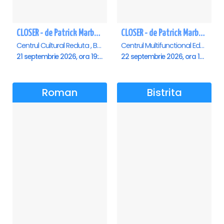
CLOSER - de Patrick Marber - Premiera - Brasov
CLOSER - de Patrick Marber - Premiera - Constanta
Centrul Cultural Reduta , Brasov
Centrul Multifunctional Educativ pentru Tineret Jean Constantin, Constanta
21 septembrie 2026, ora 19:00
22 septembrie 2026, ora 19:00
Roman
Bistrita