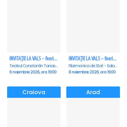
INVITAȚIE LA VALS – feerie de bal în paşi de dans
INVITAȚIE LA VALS – feerie de bal în paşi de dans - Sibiu
Teatrul Constantin Tanase - Sala Savoy, Bucuresti
Filarmonica de Stat - Sala Thalia, Sibiu
6 noiembrie 2026, ora 19:00
8 noiembrie 2026, ora 19:00
Craiova
Arad