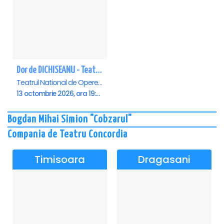
Dor de DICHISEANU - Teatrul Național de Operetă și Musical „Ion Dacian"
Teatrul National de Opereta si Musical Ion Dacian, Bucuresti
13 octombrie 2026, ora 19:00
Bogdan Mihai Simion "Cobzarul"
Compania de Teatru Concordia
Timisoara
Dragasani