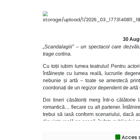
30 Aug
„Scandalagiii” – un spectacol care dezvălu
trage cortina.
Cu toții iubim lumea teatrului! Pentru act
întâlnește cu lumea reală, lucrurile degene
nebunie și artă – toate se amestecă printr
coordonați de un regizor dependent de artă
Doi tineri căsătoriți merg într-o călător
romantică… fiecare cu alt partener. Întâlni
trebui să iasă conform scenariului, dacă ac
din viața reală pe scenă, în fața publicului s
Un regizor panicat, aflat în buza premie
Acces s