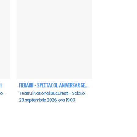
i
FIERARII - SPECTACOL ANIVERSAR GEORGE MIHĂIȚĂ
Teatrul National Bucuresti - Sala Ion Caramitru, Bucuresti
Teatrul National Bucuresti - Sala Ion Caramitru, Bucuresti
28 septembrie 2026, ora 19:00