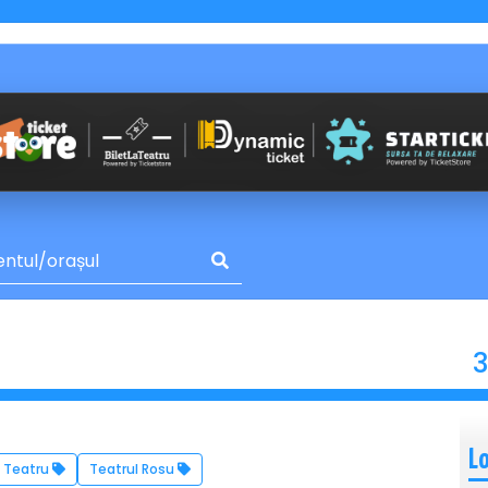
3
L
Teatru
Teatrul Rosu