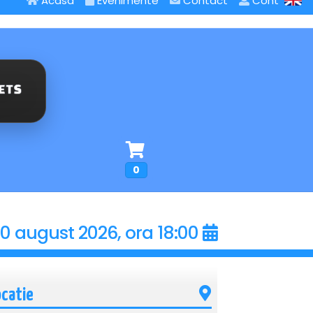
Acasa
Evenimente
Contact
Cont
0
0 august 2026, ora 18:00
ocatie