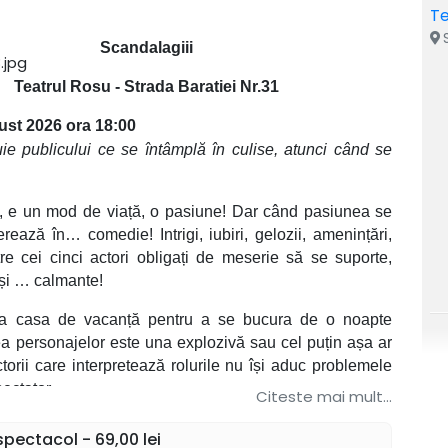
Te
S
Scandalagiii
Teatrul Rosu - Strada Baratiei Nr.31
ust 2026 ora 18:00
ie publicului ce se întâmplă în culise, atunci când se
ori, e un mod de viață, o pasiune! Dar când pasiunea se
rează în… comedie! Intrigi, iubiri, gelozii, amenințări,
e cei cinci actori obligați de meserie să se suporte,
 și … calmante!
ie la casa de vacanță pentru a se bucura de o noapte
rea personajelor este una explozivă sau cel puțin așa ar
torii care interpretează rolurile nu își aduc problemele
pectator.
Citeste mai mult...
rei, conștientizând că lucrează cu o mână de oameni
pectacol - 69,00 lei