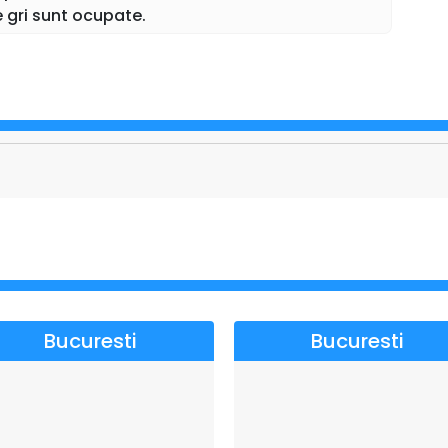
n de piesa pe care o repetă.
e gri sunt ocupate.
me din cele mai diverse, care uită să mai intre în lumea de
ei în lumea reală.
etând fiecare mai mult decât un rol, actorii Pavel Bârsan,
sar/Isabela Chitoșca, Alin Brancu si Andrei Necula, în
pectacolele „Divorț în ziua nunții”, „Fanteziile soțului
ie” sau „Burlac la 40 de ani”).
Bucuresti
Bucuresti