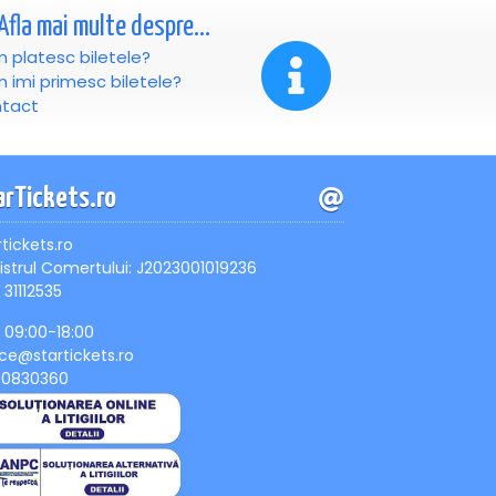
Afla mai multe despre...
 platesc biletele?
 imi primesc biletele?
tact
arTickets.ro
rtickets.ro
istrul Comertului: J2023001019236
 31112535
, 09:00-18:00
ice@startickets.ro
90830360