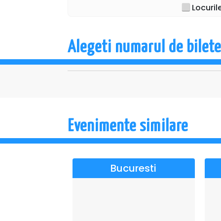
haotici, interesați de orice altceva, mai puți
Locuril
Cinci actori, extrem de diferiți și cu proble
poveste a teatrului și aduc secretele profesi
Alegeti numarul de bilete
Un spectacol în care pot fi urmăriți, interpr
Livia Taloi, Adelina Mihalcea, Diana Bagda
regia lui Alin Brancu (cunoscuți și pentru s
meu”, „Iubire dublu distilată”, „Cealaltă feme
Recomandat: 16+
Evenimente similare
Bucuresti