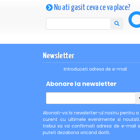
Nu ati gasit ceva ce va place?
Newsletter
Introduceti adresa de e-mail
Abonare la newsletter
Abonati-va la newsletter-ul nostru pentru a f
curent cu ultimele evenimente si noutati
trebui sa va confirmati adresa de e-mail s
puteti dezabona oricand doriti.