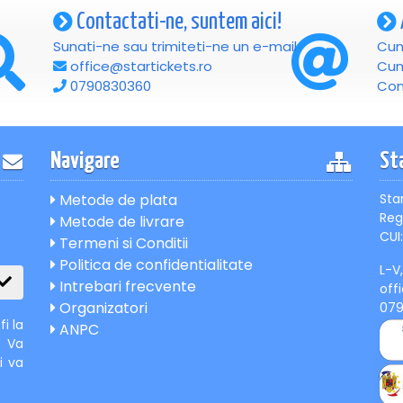
Contactati-ne, suntem aici!
Sunati-ne sau trimiteti-ne un e-mail
Cum
office@startickets.ro
Cum
0790830360
Con
Navigare
St
Metode de plata
Sta
Reg
Metode de livrare
CUI:
Termeni si Conditii
Politica de confidentialitate
L-V
Intrebari frecvente
off
Organizatori
07
i la
ANPC
. Va
i va