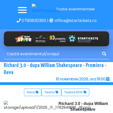
Toate evenimentele
0790830360
|
office@startickets.ro
Richard 3.0 - dupa William Shakespeare - Premiera -
Deva
10 noiembrie 2026, ora 19:00
Deva
Teatru
Teatrul ROD
Richard 3.0 - dupa William
Shakespeare