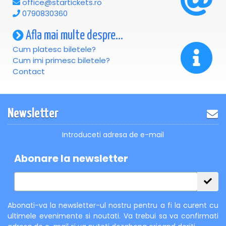
office@startickets.ro
0790830360
Afla mai multe despre...
Cum platesc biletele?
Cum imi primesc biletele?
Contact
Newsletter
Introduceti adresa de e-mail
Abonare la newsletter
Abonati-va la newsletter-ul nostru pentru a fi la curent cu
ultimele evenimente si noutati. Va trebui sa va confirmati