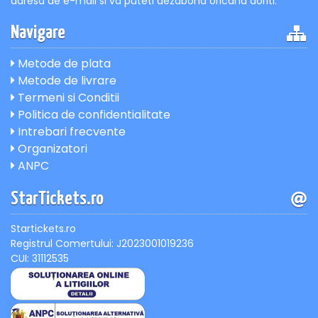
adresa de e-mail si va puteti dezabona oricand doriti.
Navigare
Metode de plata
Metode de livrare
Termeni si Conditii
Politica de confidentialitate
Intrebari frecvente
Organizatori
ANPC
StarTickets.ro
Startickets.ro
Registrul Comertului: J2023001019236
CUI: 31112535