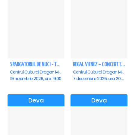
O producție: Teatrul ROD București cu sprijinul Epson.
Durata spectacol: 90 minute
Vârsta recomandată: +12
Genul spectacolului: drama
SPARGATORUL DE NUCI - Turneu National - Deva
REGAL VIENEZ – CONCERT EXTRAORDINAR DE CRACIUN - Deva
Centrul Cultural Dragan Muntean, Deva
Centrul Cultural Dragan Muntean, Deva
19 noiembrie 2026, ora 19:00
7 decembrie 2026, ora 20:00
Deva
Deva