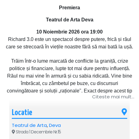
Premiera
Teatrul de Arta Deva
10 Noiembrie 2026 ora 19:00
Richard 3.0 este un spectacol despre putere, frică și răul
care se strecoară în viețile noastre fără să mai bată la ușă.
Trăim într-o lume marcată de conflicte la graniță, crize
politice și financiare, lupte tot mai dure pentru influență.
Răul nu mai vine în armură și cu sabia ridicată. Vine bine
îmbrăcat, cu zâmbetul pe buze, cu discursuri
convingătoare și soluții „raționale". Exact despre acest tip
Citeste mai mult...
de rău vorbește „Richard 3.0", o reinterpretare modernă și
tulburător de actuală a piesei Richard al III-lea de William
Locatie
Shakespeare.
Teatrul de Arta
,
Deva
Spectacolul pune reflectorul pe mecanismele puterii și pe
Strada 1 Decembrie Nr.15
fragilitatea ei. Demască răul, îi dă jos măștile și îl arată așa