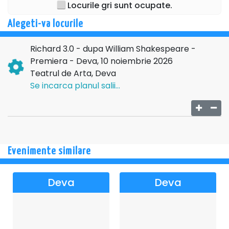
Locurile gri sunt ocupate.
(Laura T., Brașov)
„Uau! Un spectacol puternic care te ajută să înțelegi
Alegeti-va locurile
realitatea în care trăim. Dar fără să te sperie. Dimpotrivă.
Prinzi curaj." (Răzvan P., București).
Richard 3.0 - dupa William Shakespeare -
Premiera - Deva, 10 noiembrie 2026
Distribuția:
Teatrul de Arta, Deva
Roxana Lupu
Se incarca planul salii...
Ioan Paraschiv
Mihai Munteniță
Ștefan Ruxanda
Regia:
Evenimente similare
Ștefan Ruxanda
Scenografia:
Deva
Deva
Miruna Rădulescu
Asistent scenograf:
Cristian Mierlă