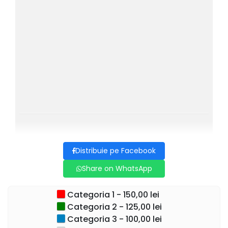
Acest spectacol de 60–70 de minute este conceput pentru
publicul de teatru și este potrivit pentru toate vârstele.
Spectacolul este vizual, teatral și captivant, fiind ideal
pentru public internațional.
Spectacolul sustinut de Craig & Elizabeth, este prezentat
de mulți ani în Marea Britanie și la nivel internațional și
continuă să fie invitat în teatre, festivaluri și evenimente
speciale.
The Evolution of Magic este un spectacol modern în care
realitatea și iluzia se întâlnesc, creând o experiență de
teatru captivantă și memorabilă.
Distribuie pe Facebook
Spectacolul este unul dintre cele mai longevive spectacole
Share on WhatsApp
de magie din Marea Britanie, fiind prezentat anual din
2016.
Categoria 1 - 150,00 lei
*spectacolul se desfasoara in limba engleza
Categoria 2 - 125,00 lei
Categoria 3 - 100,00 lei