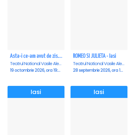
Asta-i ce-am avut de zis... - Horațiu Mălăele & Nicu Alifantis - Iasi
ROMEO SI JULIETA - Iasi
Teatrul National Vasile Alecsandri , Iasi
Teatrul National Vasile Alecsandri , Iasi
19 octombrie 2026, ora 19:00
28 septembrie 2026, ora 19:00
Iasi
Iasi