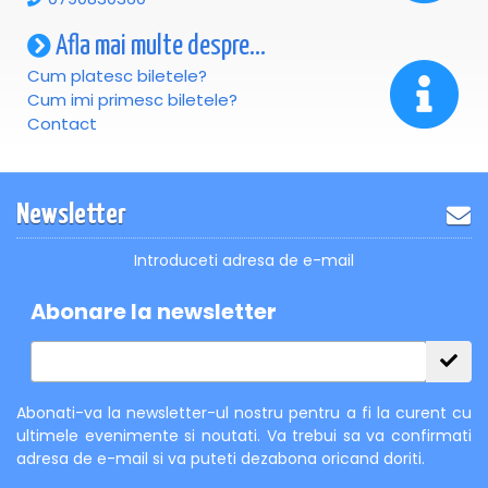
Afla mai multe despre...
Cum platesc biletele?
Cum imi primesc biletele?
Contact
Newsletter
Introduceti adresa de e-mail
Abonare la newsletter
Abonati-va la newsletter-ul nostru pentru a fi la curent cu
ultimele evenimente si noutati. Va trebui sa va confirmati
adresa de e-mail si va puteti dezabona oricand doriti.