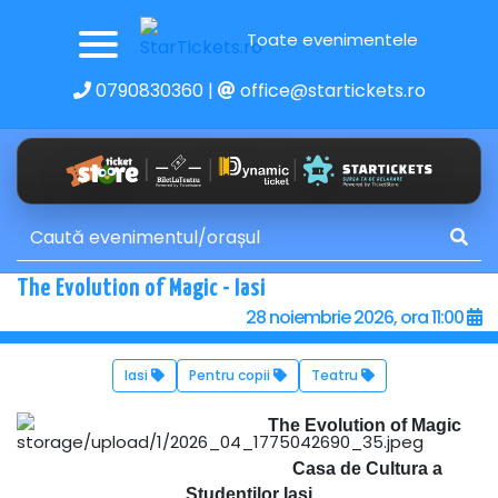
Toate evenimentele
0790830360
|
office@startickets.ro
The Evolution of Magic - Iasi
28 noiembrie 2026, ora 11:00
Iasi
Pentru copii
Teatru
The Evolution of Magic
Casa de Cultura a
Studentilor Iasi