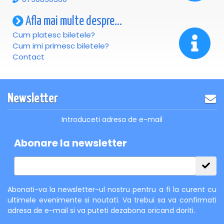
Afla mai multe despre...
Cum platesc biletele?
Cum imi primesc biletele?
Contact
Newsletter
Introduceti adresa de e-mail
Abonare la newsletter
Abonati-va la newsletter-ul nostru pentru a fi la curent cu
ultimele evenimente si noutati. Va trebui sa va confirmati
adresa de e-mail si va puteti dezabona oricand doriti.