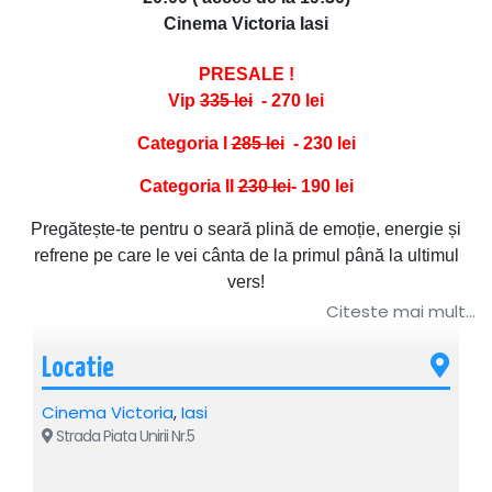
Cinema Victoria Iasi
PRESALE !
Vip
335 lei
- 270 lei
Categoria I
285
lei
- 230 lei
Categoria II
230
lei
- 190 lei
Pregătește-te pentru o seară plină de emoție, energie și
refrene pe care le vei cânta de la primul până la ultimul
vers!
The Urs ajunge la Iași pe 24 octombrie pentru un concert
Citeste mai mult...
special, în care vei auzi live hiturile care au cucerit
milioane de ascultători și au ajuns direct în playlisturile
Locatie
tale.
Cinema Victoria
,
Iasi
Cu o voce inconfundabilă și un stil care îmbină
Strada Piata Unirii Nr.5
sensibilitatea cu energia scenei, The Urs promite un show
autentic, plin de momente memorabile, emoții reale și o