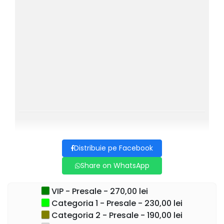
conexiune specială cu publicul.
Rezervă-ți locul și fii parte din una dintre cele mai așteptate
seri ale toamnei!
Distribuie pe Facebook
Share on WhatsApp
VIP - Presale - 270,00 lei
Categoria 1 - Presale - 230,00 lei
Categoria 2 - Presale - 190,00 lei