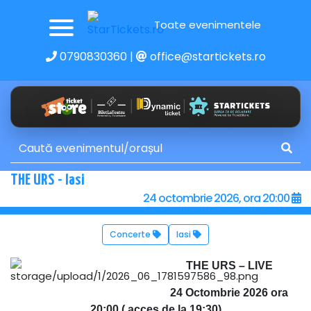
Toate evenimentele
0790830360
|
office@startickets.ro
THE URS - Iasi
24 octombrie 2026, ora 20:00
Concerte
Iasi
THE URS – LIVE
24 Octombrie 2026 ora
20:00 ( acces de la 19:30)