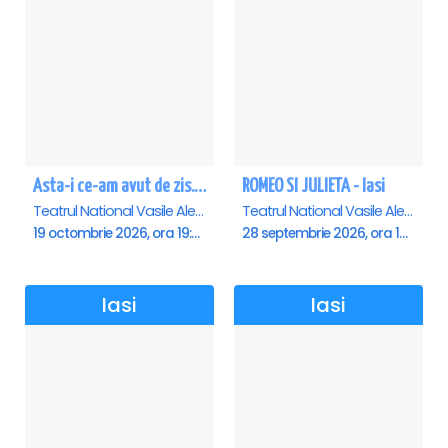
Asta-i ce-am avut de zis... - Horațiu Mălăele & Nicu Alifantis - Iasi
ROMEO SI JULIETA - Iasi
Teatrul National Vasile Alecsandri , Iasi
Teatrul National Vasile Alecsandri , Iasi
19 octombrie 2026, ora 19:00
28 septembrie 2026, ora 19:00
Iasi
Iasi