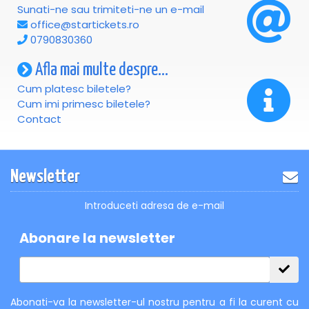
Sunati-ne sau trimiteti-ne un e-mail
office@startickets.ro
14-16 august 2026 | Platoul Fețeni | Râmnicu Vâlcea
0790830360
MUSICLOVER FESTIVAL – Muzica se trăiește împreună.
Afla mai multe despre...
Cum platesc biletele?
Cum imi primesc biletele?
Contact
Newsletter
Introduceti adresa de e-mail
Abonare la newsletter
Abonati-va la newsletter-ul nostru pentru a fi la curent cu