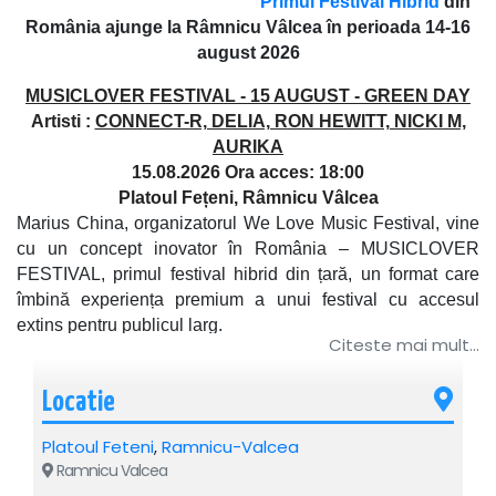
Primul Festival Hibrid
din
România ajunge la Râmnicu Vâlcea în perioada 14-16
august 2026
MUSICLOVER FESTIVAL - 15 AUGUST -
GREEN DAY
Artisti :
CONNECT-R, DELIA, RON HEWITT, NICKI M,
AURIKA
15.08.2026 Ora acces: 18:00
Platoul Fețeni, Râmnicu Vâlcea
Marius China, organizatorul We Love Music Festival, vine
cu un concept inovator în România – MUSICLOVER
FESTIVAL, primul festival hibrid din țară, un format care
îmbină experiența premium a unui festival cu accesul
extins pentru publicul larg.
Citeste mai mult...
Noua producție va avea loc în perioada 14-16 august
2026, pe Platoul Fețeni din Râmnicu Vâlcea, transformând
Locatie
zona într-un hub de muzică, entertainment și experiențe
imersive timp de trei zile consecutive.
Platoul Feteni
,
Ramnicu-Valcea
MUSICLOVER FESTIVAL aduce un concept unic pe piața
Ramnicu Valcea
din România, combinând zone premium dedicate