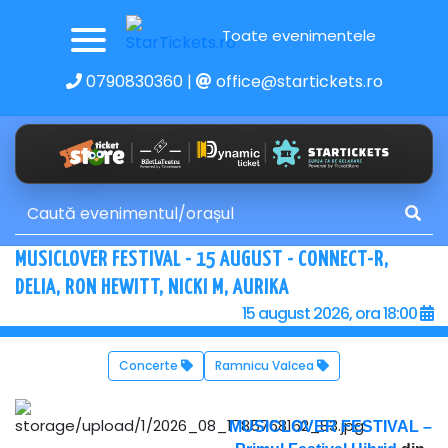
Toate evenimentele
0790830360
|
office@startickets.ro
MUSICLOVER FESTIVAL - 15 AUGUST - CONNECT-R,
DELIA, RON HEWITT, NICKI M, AURIKA
15 august 2026, ora 18:00
Concerte
Ramnicu Valcea
MUSICLOVER FESTIVAL –