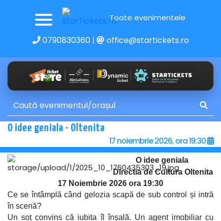
Toate evenimentele
0790830360
|
office@startickets.ro
O idee geniala - Oltenita
17 noiembrie 2026, ora 19:30
O idee geniala
Directia de Cultura Oltenita
17 Noiembrie 2026 ora 19:30
Ce se întâmplă când gelozia scapă de sub control și intră
în scenă?
Un soț convins că iubita îl înșală. Un agent imobiliar cu