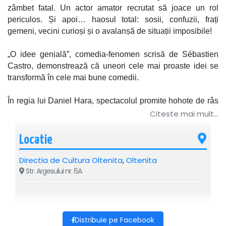
zâmbet fatal. Un actor amator recrutat să joace un rol
periculos. Și apoi… haosul total: sosii, confuzii, frați
gemeni, vecini curioși și o avalanșă de situații imposibile!
„O idee genială”, comedia-fenomen scrisă de Sébastien
Castro, demonstrează că uneori cele mai proaste idei se
transformă în cele mai bune comedii.
În regia lui Daniel Hara, spectacolul promite hohote de râs
și o energie explozivă.
Citeste mai mult...
Distribuție de excepție:
* Gheorghe Ifrim – Arnaud, soțul gelos și plin de „idei
Locatie
geniale”, într-o creație genială, savuroasă și energică
* Adrian Nour – în apariții neașteptate, într-un tur de forță
Directia de Cultura Oltenita
,
Oltenita
actoricesc cu roluri multiple de zile mari
Str. Argesului nr. 6A
* Maria Obretin – Marion, prinsă între realitate și absurd,
într-un rol captivant, încărcat de umor și rafinament
* Antoaneta Zaharia – vecina care știe mereu prea multe,
într-un rol condimentat cu umor irezistibil și momente
Distribuie pe Facebook