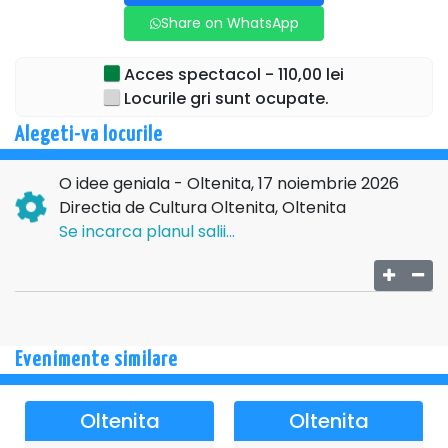
memorabile
Share on WhatsApp
O comedie irezistibilă, cu replici savuroase și situații
Acces spectacol - 110,00 lei
explozive.
Locurile gri sunt ocupate.
Nu rata o seară de teatru pe care o vei povesti mult timp
după.
Alegeti-va locurile
→→→
TURNEU
O idee geniala - Oltenita, 17 noiembrie 2026
NATIONAL←←←
Directia de Cultura Oltenita, Oltenita
Se incarca planul salii...
Evenimente similare
Oltenita
Oltenita