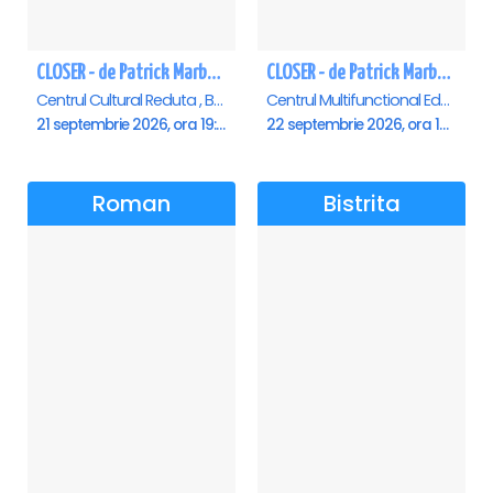
CLOSER - de Patrick Marber - Premiera - Brasov
CLOSER - de Patrick Marber - Premiera - Constanta
Centrul Cultural Reduta , Brasov
Centrul Multifunctional Educativ pentru Tineret Jean Constantin, Constanta
21 septembrie 2026, ora 19:00
22 septembrie 2026, ora 19:00
Roman
Bistrita