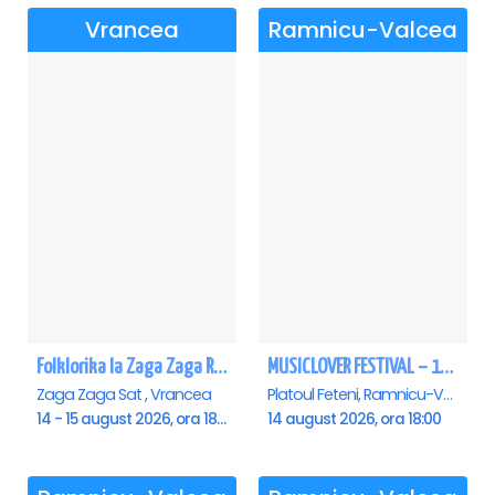
Vrancea
Ramnicu-Valcea
Folklorika la Zaga Zaga Resort - Anulat
MUSICLOVER FESTIVAL – 14 August – Puya, Johny Romano, Shift, Badd G, DJ Matei & Bogdanov
Zaga Zaga Sat , Vrancea
Platoul Feteni, Ramnicu-Valcea
14 - 15 august 2026, ora 18:00
14 august 2026, ora 18:00