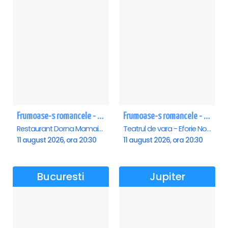
Frumoase-s romancele - Mamaia
Frumoase-s romancele - Eforie Nord
Restaurant Dorna Mamaia, Mamaia
Teatrul de vara - Eforie Nord, Eforie-Nord
11 august 2026, ora 20:30
11 august 2026, ora 20:30
Bucuresti
Jupiter