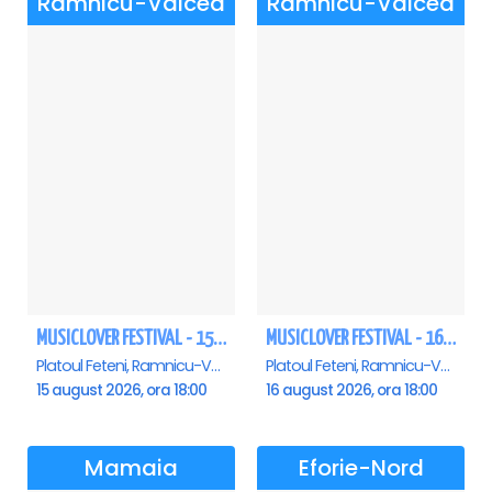
Ramnicu-Valcea
Ramnicu-Valcea
MUSICLOVER FESTIVAL - 15 AUGUST - CONNECT-R, DELIA, RON HEWITT, NICKI M, AURIKA
MUSICLOVER FESTIVAL - 16 AUGUST - LEO DE LA ROSIORI SI MARCEL STEFANET & ETHNO REPUBLIC, TUDOR DEEJAY, VARER
Platoul Feteni, Ramnicu-Valcea
Platoul Feteni, Ramnicu-Valcea
15 august 2026, ora 18:00
16 august 2026, ora 18:00
Mamaia
Eforie-Nord