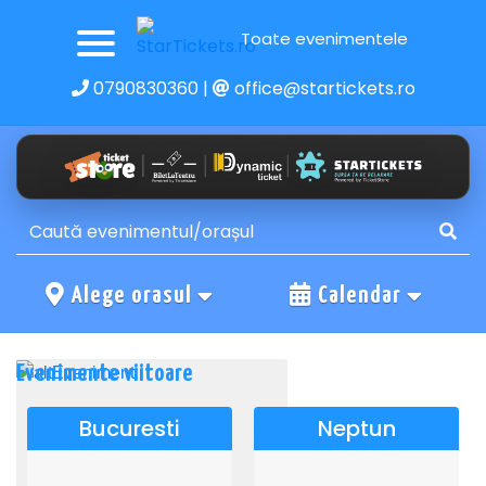
Toate evenimentele
0790830360
|
office@startickets.ro
Alege orasul
Calendar
Evenimente viitoare
Bucuresti
Neptun