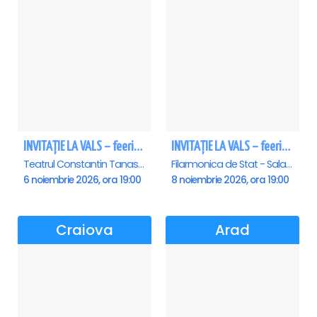
INVITAȚIE LA VALS – feerie de bal în paşi de dans
INVITAȚIE LA VALS – feerie de bal în paşi de dans - Sibiu
Teatrul Constantin Tanase - Sala Savoy, Bucuresti
Filarmonica de Stat - Sala Thalia, Sibiu
6 noiembrie 2026, ora 19:00
8 noiembrie 2026, ora 19:00
Craiova
Arad