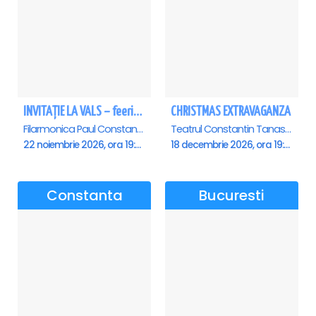
INVITAȚIE LA VALS – feerie de bal în paşi de dans - Ploiesti
CHRISTMAS EXTRAVAGANZA
Filarmonica Paul Constantinescu, Ploiesti
Teatrul Constantin Tanase - Sala Savoy, Bucuresti
22 noiembrie 2026, ora 19:00
18 decembrie 2026, ora 19:00
Constanta
Bucuresti