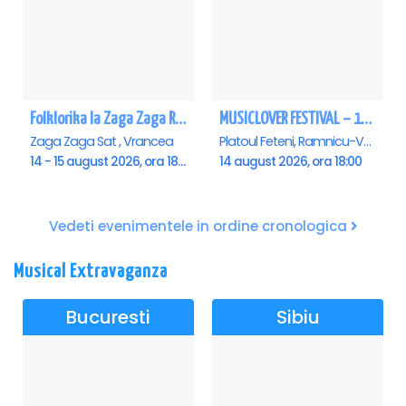
Folklorika la Zaga Zaga Resort - Anulat
MUSICLOVER FESTIVAL – 14 August – Puya, Johny Romano, Shift, Badd G, DJ Matei & Bogdanov
Zaga Zaga Sat , Vrancea
Platoul Feteni, Ramnicu-Valcea
14 - 15 august 2026, ora 18:00
14 august 2026, ora 18:00
Vedeti evenimentele in ordine cronologica
Musical Extravaganza
Bucuresti
Sibiu