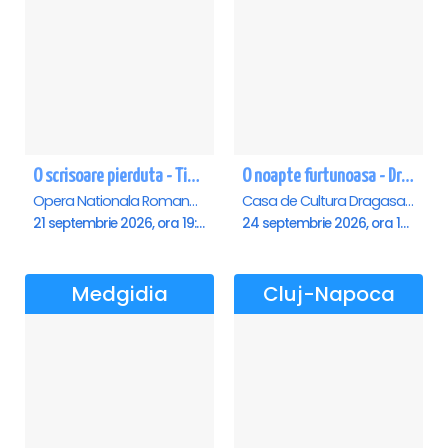
O scrisoare pierduta - Timisoara
O noapte furtunoasa - Dragasani
Opera Nationala Romana , Timisoara
Casa de Cultura Dragasani, Dragasani
21 septembrie 2026, ora 19:00
24 septembrie 2026, ora 19:00
Medgidia
Cluj-Napoca