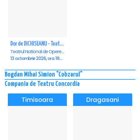
Dor de DICHISEANU - Teatrul Național de Operetă și Musical „Ion Dacian"
Teatrul National de Opereta si Musical Ion Dacian, Bucuresti
13 octombrie 2026, ora 19:00
Bogdan Mihai Simion "Cobzarul"
Compania de Teatru Concordia
Timisoara
Dragasani