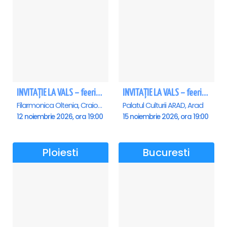
INVITAȚIE LA VALS – feerie de bal în paşi de dans - Craiova
INVITAȚIE LA VALS – feerie de bal în paşi de dans - Arad
Filarmonica Oltenia, Craiova
Palatul Culturii ARAD, Arad
12 noiembrie 2026, ora 19:00
15 noiembrie 2026, ora 19:00
Ploiesti
Bucuresti