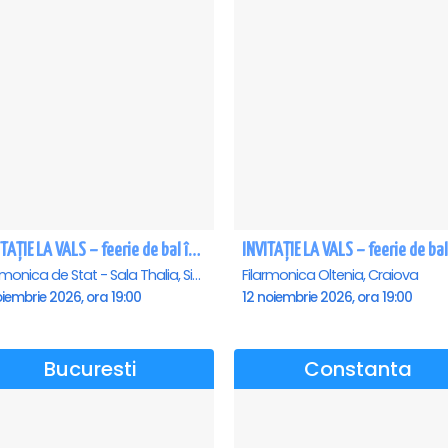
INVITAȚIE LA VALS – feerie de bal în paşi de dans - Sibiu
Filarmonica de Stat - Sala Thalia, Sibiu
Filarmonica Oltenia, Craiova
iembrie 2026, ora 19:00
12 noiembrie 2026, ora 19:00
Bucuresti
Constanta