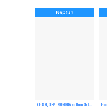
Neptun
CE-O FI, O FI! - PREMIERA cu Doru Octavian Dumitru - Neptun
Fru