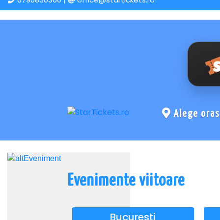
Alege ora
Evenimente viitoare
Bucuresti