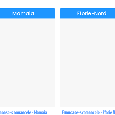
Mamaia
Eforie-Nord
moase-s romancele - Mamaia
Frumoase-s romancele - Eforie 