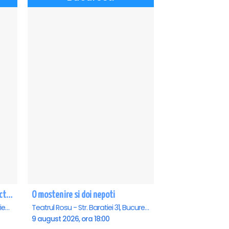
CE-O FI, O FI! - PREMIERA cu Doru Octavian Dumitru - Eforie Nord
O mostenire si doi nepoti
Teatrul de vara - Eforie Nord, Eforie-Nord
Teatrul Rosu - Str. Baratiei 31, Bucuresti
9 august 2026, ora 18:00