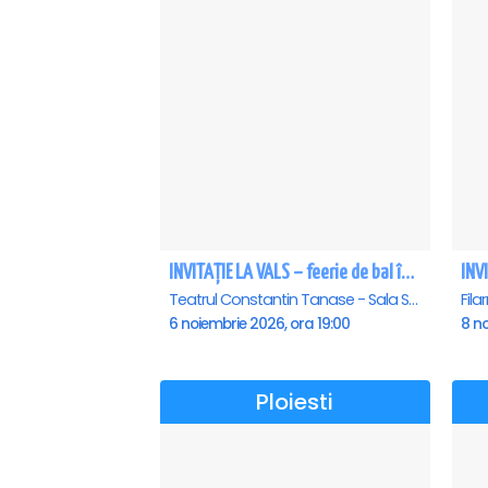
INVITAȚIE LA VALS – feerie de bal în paşi de dans
Teatrul Constantin Tanase - Sala Savoy, Bucuresti
6 noiembrie 2026, ora 19:00
8 no
Ploiesti