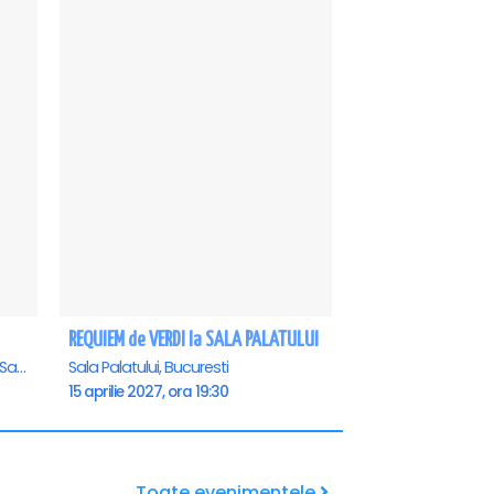
REQUIEM de VERDI la SALA PALATULUI
Casa de Cultura a Sindicatelor - Sala Mare, Constanta
Sala Palatului, Bucuresti
15 aprilie 2027, ora 19:30
Toate evenimentele