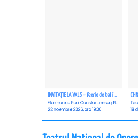
INVITAȚIE LA VALS – feerie de bal în paşi de dans - Ploiesti
CHR
Filarmonica Paul Constantinescu, Ploiesti
22 noiembrie 2026, ora 19:00
18 d