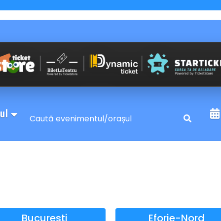
sul
Bucuresti
Eforie-Nord