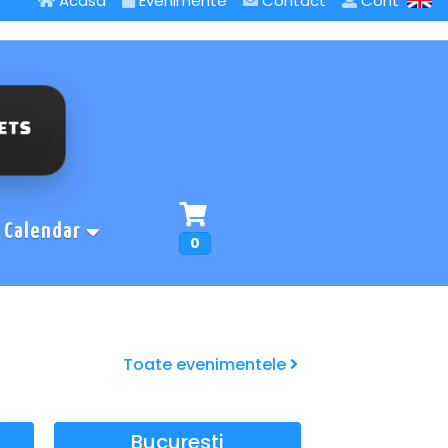
Acasa
Evenimente
Contact
Cont
Calendar
0
Toate evenimentele
Bucuresti