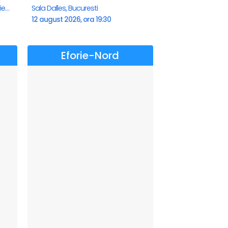
Teatrul de vara - Eforie Nord, Eforie-Nord
Sala Dalles, Bucuresti
12 august 2026, ora 19:30
Eforie-Nord