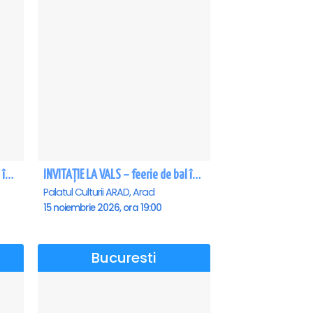
INVITAȚIE LA VALS – feerie de bal în paşi de dans - Craiova
INVITAȚIE LA VALS – feerie de bal în paşi de dans - Arad
Palatul Culturii ARAD, Arad
15 noiembrie 2026, ora 19:00
Bucuresti