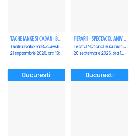
Este, de asemenea, Atașat Cultural al Ambasadei Republicii
Albania în România, un rol care îi reflectă perfect misiunea
artistică și diplomatică — aceea de a construi punți culturale între
popoare prin puterea muzicii.
TACHE IANKE SI CADAR - Bucuresti
FIERARII - SPECTACOL ANIVERSAR GEORGE MIHĂIȚĂ
Pe scena Sălii Dalles, Arlinda Morava aduce eleganța și emoția
Teatrul National Bucuresti - Sala Ion Caramitru, Bucuresti
Teatrul National Bucuresti - Sala Ion Caramitru, Bucuresti
unui artist complet cu rădăcini balcanice și suflet european.
21 septembrie 2026, ora 19:00
28 septembrie 2026, ora 19:00
Andreia Lucaciu cucerește publicul prin ceva rar pe scenele de
muzică clasică: autenticitatea. Cu o voce caldă și o prezență
scenică firească, această mezzosoprană româno-americană aduce
Bucuresti
Bucuresti
pe scenă emoție și rafinament artistic în egală măsură.
Absolventă a Universității Naționale de Muzică din București și a
programului de Master în Interpretare Vocală al Universității
Temple din Philadelphia, Andreia Lucaciu abordează cu aceeași
naturalețe repertoriul clasic și operistic, dar și cel de inspirație
jazzistică — o calitate care o face un artist unic pe scena muzicii
clasice.