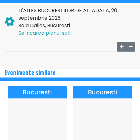
ARTIȘTI
D'ALLES BUCURESTILOR DE ALTADATA, 20
septembrie 2026
Sala Dalles, Bucuresti
Cu o carieră de peste 25 de ani pe scenele din România și din
Se incarca planul salii...
lume, Ana Cebotari este o artistă recunoscută pentru versatilitatea
vocală remarcabilă și pentru capacitatea rară de a traversa cu
naturalețe genuri muzicale diferite — operă, musical, pop-operă și
muzică tradițională.
De-a lungul carierei sale, a colaborat cu filarmonici și teatre
Evenimente similare
importante, susținând concerte și spectacole atât în țară, cât și
peste hotare. Pe scenă, expresivitatea sa, sensibilitatea artistică și
Bucuresti
Bucuresti
prezența magnetică transformă fiecare interpretare într-o
experiență memorabilă.
Dincolo de cariera artistică, Ana Cebotari este și vocal coach de
renume, contribuind la formarea și dezvoltarea a sute de voci și
artiști. Pasiunea sa pentru educație muzicală și pentru transmiterea
artei vocale către noua generație o definește deopotrivă ca artist și