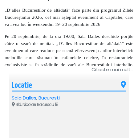
„D
’
alles Bucureștilor de altădată” face parte din programul Zilele
Bucureștiului 2026, cel mai așteptat eveniment al Capitalei, care
va avea loc în weekendul 19–20 septembrie 2026.
Pe 20 septembrie, de la ora 19:00, Sala Dalles deschide porțile
către o seară de neuitat. „D’alles Bucureștilor de altădată” este
evenimentul care readuce pe scenă efervescența anilor interbelici:
melodiile care răsunau în cafenelele celebre, în restaurantele
exclusiviste și în grădinile de vară ale Bucureștiului interbelic,
Citeste mai mult...
interpretate astăzi de unii dintre cei mai valoroși artiști ai scenei
muzicale românești.
Locatie
Eveniment organizat de Centrul Metropolitan de Educație și
Sala Dalles
,
Bucuresti
Cultură „Ioan I. Dalles”, instituție publică în subordinea
Bld. Nicolae Balcescu 18
Primăriei Municipiului București și a Consiliului General al
Municipiului București.
DESPRE EVENIMENT