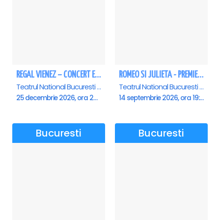
ca om.
Pe scena Sălii Dalles, Ana Cebotari va aduce eleganța clasică și
emoția autentică a muzicii interbelice, îmbinate cu rafinamentul
unui artist complet.
REGAL VIENEZ – CONCERT EXTRAORDINAR DE CRACIUN - Bucuresti
ROMEO SI JULIETA - PREMIERA OFICIALA - Bucuresti
Arlinda Morava este o soprană cu o biografie la fel de fascinantă
Teatrul National Bucuresti - Sala Ion Caramitru, Bucuresti
Teatrul National Bucuresti - Sala Ion Caramitru, Bucuresti
ca vocea sa. Născută la Tirana, Albania, a ales România ca a doua
25 decembrie 2026, ora 20:00
14 septembrie 2026, ora 19:00
sa patrie muzicală — absolvind Conservatorul „Ciprian
Porumbescu” din București și obținând un masterat în canto de
operă în Elveția.
Bucuresti
Bucuresti
Laureată a numeroase concursuri naționale și internaționale,
Arlinda Morava a susținut recitaluri pe scena Royal College din
Londra și pe marile scene europene, sub bagheta unor dirijori de
renume. Colaborează constant cu instituții culturale de stat din
România și Albania, aducând pe scenă un repertoriu extrem de
diversificat: arii de operă, operete, musicaluri, lieduri, șansonete,
lucrări religioase și piese folclorice albaneze și românești.