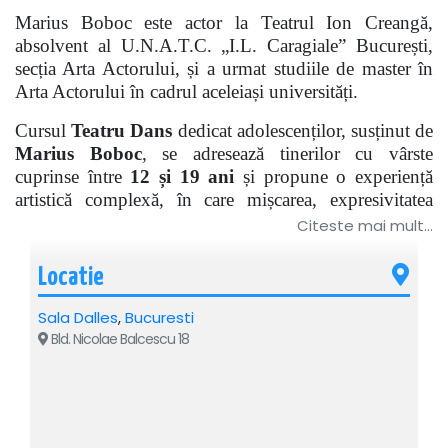
Marius Boboc este actor la Teatrul Ion Creangă,
absolvent al U.N.A.T.C. „I.L. Caragiale” București,
secția Arta Actorului, și a urmat studiile de master în
Arta Actorului în cadrul aceleiași universități.
Cursul
Teatru Dans
dedicat adolescenților, susținut de
Marius Boboc
, se adresează tinerilor cu vârste
cuprinse între
12 și 19 ani
și propune o experiență
artistică complexă, în care mișcarea, expresivitatea
corporală, vocea și interpretarea actoricească se
Citeste mai mult...
întâlnesc într-un proces creativ dedicat dezvoltării
personale și scenice.
Locatie
În completarea formării sale actoricești, Marius Boboc
Sala Dalles
,
Bucuresti
are și o experiență solidă în dans urban, practicând
Bld. Nicolae Balcescu 18
timp de 5 ani Hip Hop la Școala de Dans New
Generation, în perioada 2013–2018, sub îndrumarea
antrenorului și coregrafului Mike David (Adrian
Pintilie).