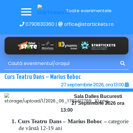
Toate evenimentele
0790830360
|
office@startickets.ro
Curs Teatru Dans – Marius Boboc
27 septembrie 2026, ora 13:00
Sala Dalles Bucuresti
27 Septembrie 2026 ora
13:00
1.
Curs Teatru Dans – Marius Boboc –
categorie
de vârstă 12-19 ani