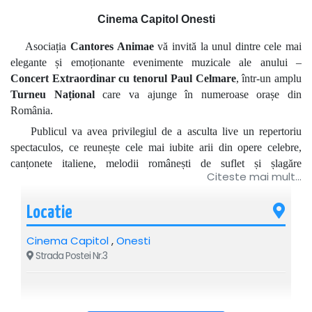
Cinema Capitol Onesti
Asociația
Cantores Animae
vă invită la unul dintre cele mai
elegante și emoționante evenimente muzicale ale anului –
Concert Extraordinar cu tenorul Paul Celmare
, într-un amplu
Turneu Național
care va ajunge în numeroase orașe din
România.
Publicul va avea privilegiul de a asculta live un repertoriu
spectaculos, ce reunește cele mai iubite arii din opere celebre,
canțonete italiene, melodii românești de suflet și șlagăre
Citeste mai mult...
internaționale care au emoționat generații întregi.
În program se regăsesc capodopere precum:
Locatie
Nessun Dorma
,
La Donna è Mobile
,
O Sole Mio
și multe alte
surprize muzicale.
Cinema Capitol
,
Onesti
Fiecare concert este o experiență artistică memorabilă, în care
Strada Postei Nr.3
eleganța, emoția și vocea impresionantă a tenorului
Paul
Celmare
transformă fiecare seară într-o adevărată sărbătoare a
muzicii.