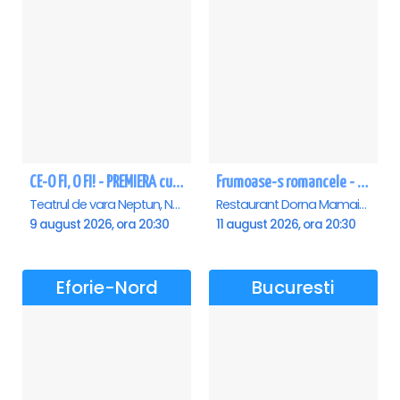
CE-O FI, O FI! - PREMIERA cu Doru Octavian Dumitru - Neptun
Frumoase-s romancele - Mamaia
Teatrul de vara Neptun, Neptun
Restaurant Dorna Mamaia, Mamaia
9 august 2026, ora 20:30
11 august 2026, ora 20:30
Eforie-Nord
Bucuresti