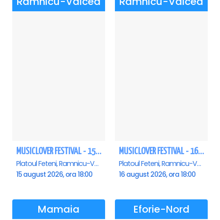
Ramnicu-Valcea
Ramnicu-Valcea
MUSICLOVER FESTIVAL - 15 AUGUST - CONNECT-R, DELIA, RON HEWITT, NICKI M, AURIKA
MUSICLOVER FESTIVAL - 16 AUGUST - LEO DE LA ROSIORI SI MARCEL STEFANET & ETHNO REPUBLIC, TUDOR DEEJAY, VARER
Platoul Feteni, Ramnicu-Valcea
Platoul Feteni, Ramnicu-Valcea
15 august 2026, ora 18:00
16 august 2026, ora 18:00
Mamaia
Eforie-Nord