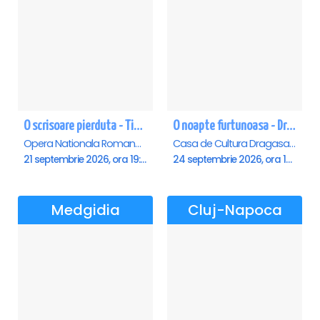
O scrisoare pierduta - Timisoara
O noapte furtunoasa - Dragasani
Opera Nationala Romana , Timisoara
Casa de Cultura Dragasani, Dragasani
21 septembrie 2026, ora 19:00
24 septembrie 2026, ora 19:00
Medgidia
Cluj-Napoca