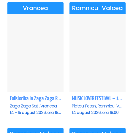
Vrancea
Ramnicu-Valcea
Folklorika la Zaga Zaga Resort - Anulat
MUSICLOVER FESTIVAL – 14 August – Puya, Johny Romano, Shift, Badd G, DJ Matei & Bogdanov
Zaga Zaga Sat , Vrancea
Platoul Feteni, Ramnicu-Valcea
14 - 15 august 2026, ora 18:00
14 august 2026, ora 18:00