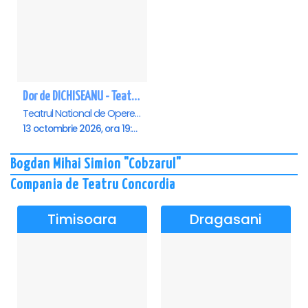
Dor de DICHISEANU - Teatrul Național de Operetă și Musical „Ion Dacian"
Teatrul National de Opereta si Musical Ion Dacian, Bucuresti
13 octombrie 2026, ora 19:00
Bogdan Mihai Simion "Cobzarul"
Compania de Teatru Concordia
Timisoara
Dragasani