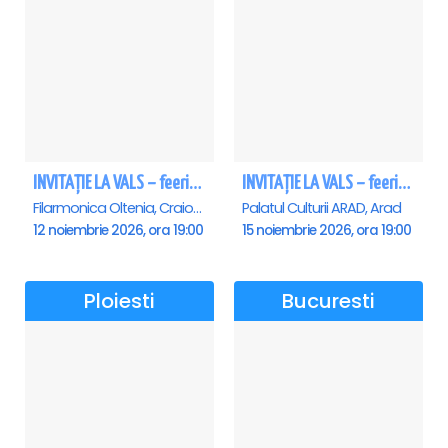
INVITAȚIE LA VALS – feerie de bal în paşi de dans - Craiova
INVITAȚIE LA VALS – feerie de bal în paşi de dans - Arad
Filarmonica Oltenia, Craiova
Palatul Culturii ARAD, Arad
12 noiembrie 2026, ora 19:00
15 noiembrie 2026, ora 19:00
Ploiesti
Bucuresti