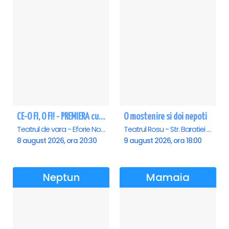
CE-O FI, O FI! - PREMIERA cu Doru Octavian Dumitru - Eforie Nord
O mostenire si doi nepoti
Teatrul de vara - Eforie Nord, Eforie-Nord
Teatrul Rosu - Str. Baratiei 31, Bucuresti
8 august 2026, ora 20:30
9 august 2026, ora 18:00
Neptun
Mamaia