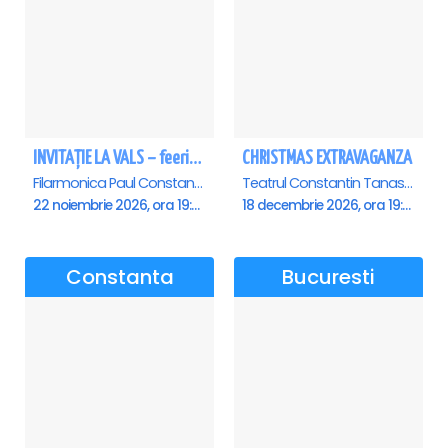
INVITAȚIE LA VALS – feerie de bal în paşi de dans - Ploiesti
CHRISTMAS EXTRAVAGANZA
Filarmonica Paul Constantinescu, Ploiesti
Teatrul Constantin Tanase - Sala Savoy, Bucuresti
22 noiembrie 2026, ora 19:00
18 decembrie 2026, ora 19:00
Constanta
Bucuresti