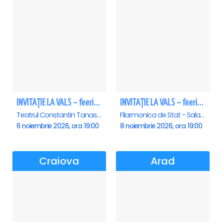
INVITAȚIE LA VALS – feerie de bal în paşi de dans
INVITAȚIE LA VALS – feerie de bal în paşi de dans - Sibiu
Teatrul Constantin Tanase - Sala Savoy, Bucuresti
Filarmonica de Stat - Sala Thalia, Sibiu
6 noiembrie 2026, ora 19:00
8 noiembrie 2026, ora 19:00
Craiova
Arad