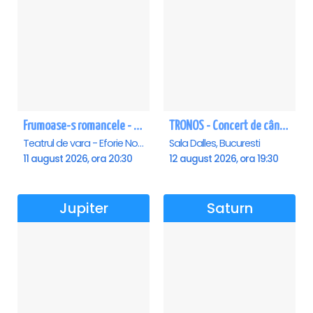
Frumoase-s romancele - Eforie Nord
TRONOS - Concert de cântări bizantine la Sala Dalles
Teatrul de vara - Eforie Nord, Eforie-Nord
Sala Dalles, Bucuresti
11 august 2026, ora 20:30
12 august 2026, ora 19:30
Jupiter
Saturn