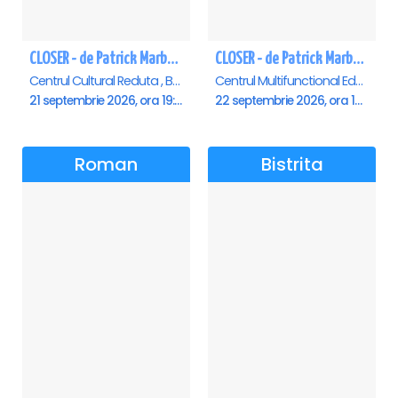
CLOSER - de Patrick Marber - Premiera - Brasov
CLOSER - de Patrick Marber - Premiera - Constanta
Centrul Cultural Reduta , Brasov
Centrul Multifunctional Educativ pentru Tineret Jean Constantin, Constanta
21 septembrie 2026, ora 19:00
22 septembrie 2026, ora 19:00
Roman
Bistrita