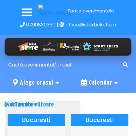
Toate evenimentele
0790830360
|
office@startickets.ro
Alege orasul
Calendar
Evenimente viitoare
Bucuresti
Bucuresti