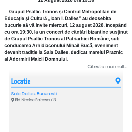
12 August 2026 ora 19:30
Grupul Psaltic Tronos și Centrul Metropolitan de
Educație și Cultură „Ioan I. Dalles” au deosebita
bucurie să vă invite miercuri, 12 august 2026, începând
cu ora 19:30, la un concert de cântări bizantine susținut
de Grupul Psaltic Tronos al Patriarhiei Române, sub
conducerea Arhidiaconului Mihail Bucă, eveniment
devenit tradiție la Sala Dalles, dedicat marelui Praznic
al Adormirii Maicii Domnului.
În ajunul uneia dintre cele mai iubite sărbători ale
Citeste mai mult...
Bisericii Ortodoxe, vă invităm să trăim împreună o
seară de rugăciune în care cântarea bizantină să
Locatie
devină mărturisire a credinței noastre și un prinos de
cinstire adus Maicii Domnului.
Sala Dalles
,
Bucuresti
Bld. Nicolae Balcescu 18
Prin bogăția și profunzimea imnografiei ortodoxe,
concertul va aduce înaintea inimilor noastre taina
Adormirii celei care, prin smerenia și ascultarea sa, a
devenit Născătoare de Dumnezeu, Pururea Fecioară și
Maica tuturor credincioșilor.