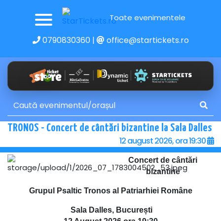
Toate evenimentele
0790830360
|
office@startickets.ro
TRONOS - Concert de cântări bizantine la Sala Dalles
12 august 2026, ora 19:30
Concert de cântări
bizantine
Grupul Psaltic Tronos al Patriarhiei Române
Sala Dalles, București