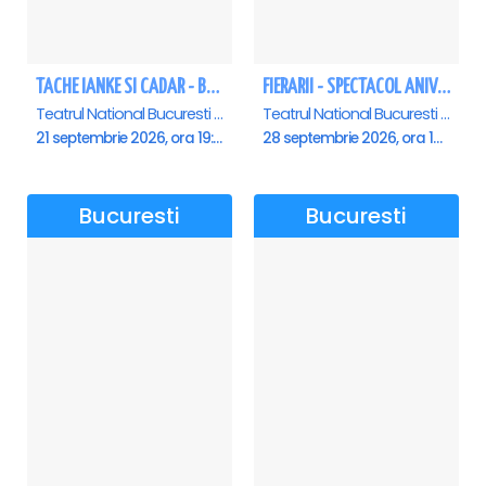
TACHE IANKE SI CADAR - Bucuresti
FIERARII - SPECTACOL ANIVERSAR GEORGE MIHĂIȚĂ
Teatrul National Bucuresti - Sala Ion Caramitru, Bucuresti
Teatrul National Bucuresti - Sala Ion Caramitru, Bucuresti
21 septembrie 2026, ora 19:00
28 septembrie 2026, ora 19:00
Bucuresti
Bucuresti