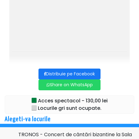
Vă așteptăm cu drag să ne unim glasurile și inimile
într-o mărturisire de iubire si credință la Sala Dalles.
Biletele sunt disponibile online pe platforma
Ticketstore.ro și la casieria Sălii Dalles.
Distribuie pe Facebook
Share on WhatsApp
Acces spectacol - 130,00 lei
Locurile gri sunt ocupate.
Alegeti-va locurile
TRONOS - Concert de cântări bizantine la Sala