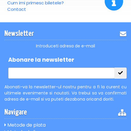
Cum imi primesc biletele?
Contact
Newsletter
Introduceti adresa de e-mail
Abonare la newsletter
Abonati-va la newsletter-ul nostru pentru a fi la curent cu
ultimele evenimente si noutati. Va trebui sa va confirmati
adresa de e-mail si va puteti dezabona oricand doriti.
Navigare
Metode de plata