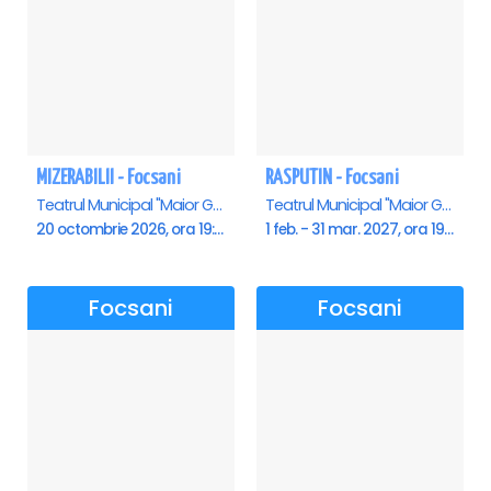
MIZERABILII - Focsani
RASPUTIN - Focsani
Teatrul Municipal "Maior Gh. Pastia", Focsani
Teatrul Municipal "Maior Gh. Pastia", Focsani
20 octombrie 2026, ora 19:00
1 feb. - 31 mar. 2027, ora 19:00
Focsani
Focsani