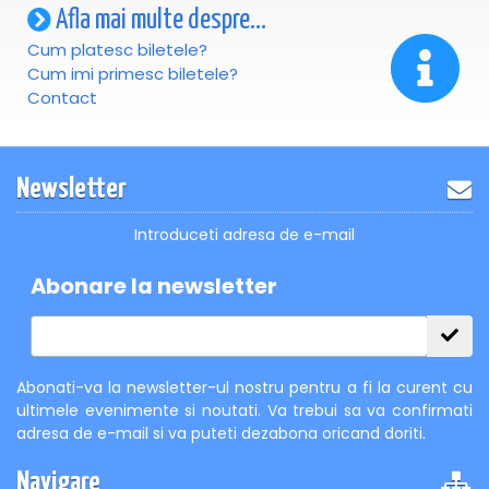
Afla mai multe despre...
Cum platesc biletele?
Cum imi primesc biletele?
Contact
Newsletter
Introduceti adresa de e-mail
Abonare la newsletter
Abonati-va la newsletter-ul nostru pentru a fi la curent cu
ultimele evenimente si noutati. Va trebui sa va confirmati
adresa de e-mail si va puteti dezabona oricand doriti.
Navigare