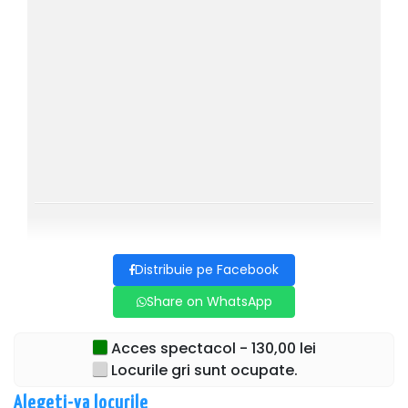
de unul dintre…soți!
Distribuția este una antrenată cu succes pe terenul
comediei autentice, orchestrată cu iscusința recunoscută în
ale umorului de regizorul Dan Tudor.
Distribuție:
Alexandra Velniciuc, Andrei Duban, Adrian Dima, Gabriel
Coveșeanu, Grațiela Teohari Duban și Dan Tudor.
COMEDIE NOUĂ, nu pierde OCAZIA!!!
Distribuie pe Facebook
Share on WhatsApp
Acces spectacol - 130,00 lei
Locurile gri sunt ocupate.
Alegeti-va locurile