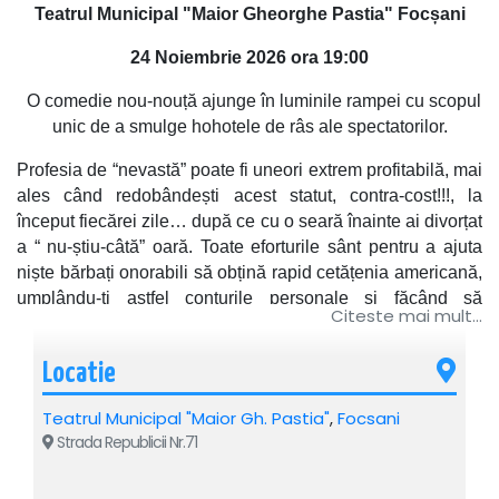
Teatrul Municipal "Maior Gheorghe Pastia" Focșani
24 Noiembrie 2026 ora 19:00
O comedie nou-nouță ajunge în luminile rampei cu scopul
unic de a smulge hohotele de râs ale spectatorilor.
Profesia de “nevastă” poate fi uneori extrem profitabilă, mai
ales când redobândești acest statut, contra-cost!!!, la
început fiecărei zile… după ce cu o seară înainte ai divorțat
a “ nu-știu-câtă” oară. Toate eforturile sânt pentru a ajuta
niște bărbați onorabili să obțină rapid cetățenia americană,
umplându-ți astfel conturile personale și făcând să
Citeste mai mult...
prospere firma care te-a angajat ca NEVASTĂ DE
OCAZIE.
Locatie
Personajele pitorești care apar în peisaj: italieni, greci,
americani, o tânără suedeză punkistă, chiar și un român pe
Teatrul Municipal "Maior Gh. Pastia"
,
Focsani
post de rudă permanentă a tuturor însurățeilor, sporesc
Strada Republicii Nr.71
gradul de dificultate al încurcăturilor amuzante, mai ale că
încetul cu încetul “nevasta” se îndrăgostește de-a binelea