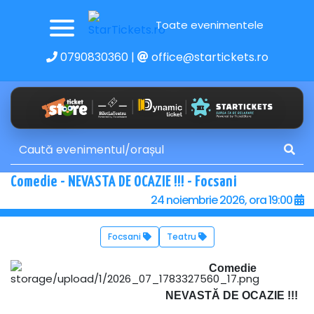
Toate evenimentele
0790830360
|
office@startickets.ro
Comedie - NEVASTA DE OCAZIE !!! - Focsani
24 noiembrie 2026, ora 19:00
Focsani
Teatru
Comedie
NEVASTĂ DE OCAZIE !!!