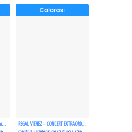
Calarasi
Rampampam - In lumea bomboanelor - Calarasi
REGAL VIENEZ – CONCERT EXTRAORDINAR DE CRACIUN - Calarasi
Centrul Județean de Cultură și Creație Călărași - Sala , Calarasi
Centrul Județean de Cultură și Creație Călărași - Sala , Calarasi