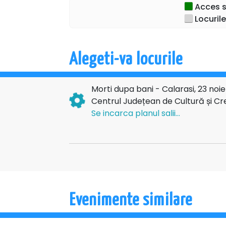
Acces sp
socrului, 
Locurile
dispărut?! 
Testamentu
Alegeti-va locurile
Gravitând în
îmbogățir
Morti dupa bani - Calarasi, 23 no
necunoscute 
Centrul Județean de Cultură și Cre
interesul pen
Se incarca planul salii...
urmă de un 
La simpla aflar
decesul subit 
i-ar putea p
posesia unui 
rubedenii
Evenimente similare
E care