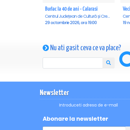
Burlac la 40 de ani - Calarasi
Veci
Centrul Județean de Cultură și Creație Călărași - Sala , Calarasi
29 octombrie 2026, ora 19:00
19 n
Nu ati gasit ceva ce va place?
Newsletter
Introduceti adresa de e-mail
Abonare la newsletter