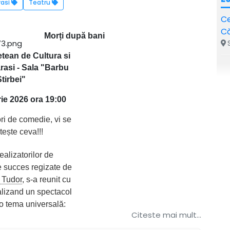
rasi
Teatru
Ce
Că
Morți după bani
S
tean de Cultura si
rasi - Sala "Barbu
Stirbei"
ie 2026 ora 19:00
ori de comedie, vi se
tește ceva!!!
ealizatorilor de
 succes regizate de
 Tudor
, s-a reunit cu
lizand un spectacol
o tema universală:
Citeste mai mult...
anii?! Cine intră în
i unchiului, soțului,