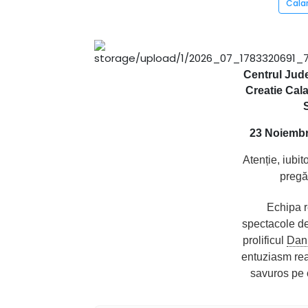
Cala
Centrul Jude
Creatie Cala
23 Noiembr
Atenție, iubit
pregă
Echipa r
spectacole de
prolificul
Dan
entuziasm rea
savuros pe 
Ce facem cu b
posesia averi