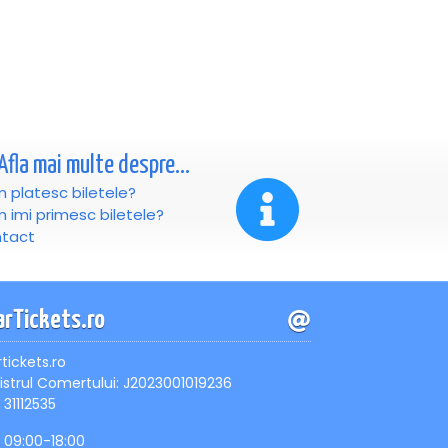
Afla mai multe despre...
 platesc biletele?
 imi primesc biletele?
tact
arTickets.ro
rtickets.ro
istrul Comertului: J2023001019236
 31112535
, 09:00-18:00