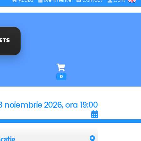
Acasa
Evenimente
Contact
Cont
0
3 noiembrie 2026, ora 19:00
ocatie