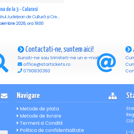
na de la 3 - Calarasi
Centrul Județean de Cultură și Creație Călărași - Sala , Calarasi
oiembrie 2026, ora 19:00
Contactati-ne, suntem aici!
Sunati-ne sau trimiteti-ne un e-mail
Cum
office@startickets.ro
Cum
0790830360
Con
Navigare
St
Metode de plata
Sta
Reg
Metode de livrare
CUI:
Termeni si Conditii
Politica de confidentialitate
L-V