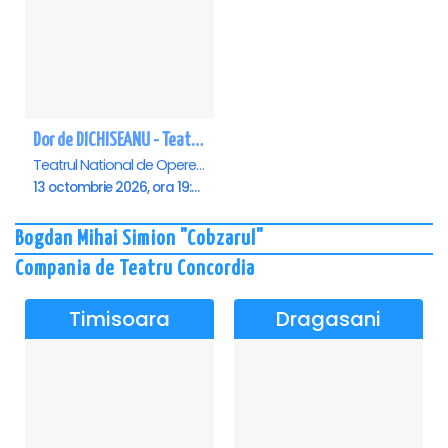
Dor de DICHISEANU - Teatrul Național de Operetă și Musical „Ion Dacian"
Teatrul National de Opereta si Musical Ion Dacian, Bucuresti
13 octombrie 2026, ora 19:00
Bogdan Mihai Simion "Cobzarul"
Compania de Teatru Concordia
Timisoara
Dragasani