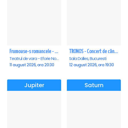
Frumoase-s romancele - Eforie Nord
TRONOS - Concert de cântări bizantine la Sala Dalles
Teatrul de vara - Eforie Nord, Eforie-Nord
Sala Dalles, Bucuresti
11 august 2026, ora 20:30
12 august 2026, ora 19:30
Jupiter
Saturn