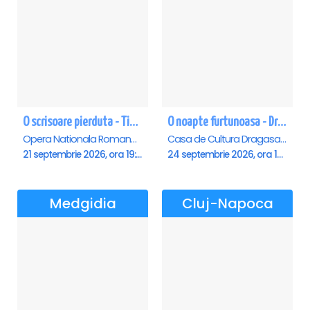
O scrisoare pierduta - Timisoara
O noapte furtunoasa - Dragasani
Opera Nationala Romana , Timisoara
Casa de Cultura Dragasani, Dragasani
21 septembrie 2026, ora 19:00
24 septembrie 2026, ora 19:00
Medgidia
Cluj-Napoca