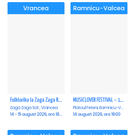
Vrancea
Ramnicu-Valcea
Folklorika la Zaga Zaga Resort - Anulat
MUSICLOVER FESTIVAL – 14 August – Puya, Johny Romano, Shift, Badd G, DJ Matei & Bogdanov
Zaga Zaga Sat , Vrancea
Platoul Feteni, Ramnicu-Valcea
14 - 15 august 2026, ora 18:00
14 august 2026, ora 18:00