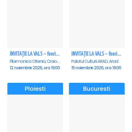
INVITAȚIE LA VALS – feerie de bal în paşi de dans - Craiova
INVITAȚIE LA VALS – feerie de bal în paşi de dans - Arad
Filarmonica Oltenia, Craiova
Palatul Culturii ARAD, Arad
12 noiembrie 2026, ora 19:00
15 noiembrie 2026, ora 19:00
Ploiesti
Bucuresti