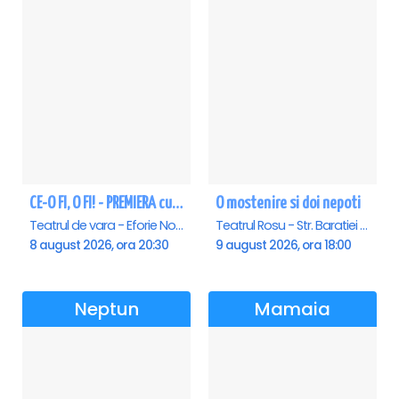
CE-O FI, O FI! - PREMIERA cu Doru Octavian Dumitru - Eforie Nord
O mostenire si doi nepoti
Teatrul de vara - Eforie Nord, Eforie-Nord
Teatrul Rosu - Str. Baratiei 31, Bucuresti
8 august 2026, ora 20:30
9 august 2026, ora 18:00
Neptun
Mamaia