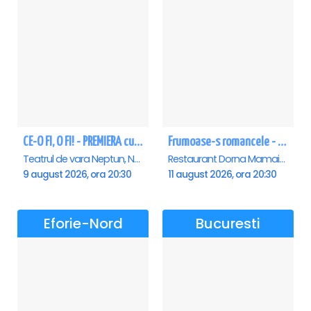
CE-O FI, O FI! - PREMIERA cu Doru Octavian Dumitru - Neptun
Frumoase-s romancele - Mamaia
Teatrul de vara Neptun, Neptun
Restaurant Dorna Mamaia, Mamaia
9 august 2026, ora 20:30
11 august 2026, ora 20:30
Eforie-Nord
Bucuresti