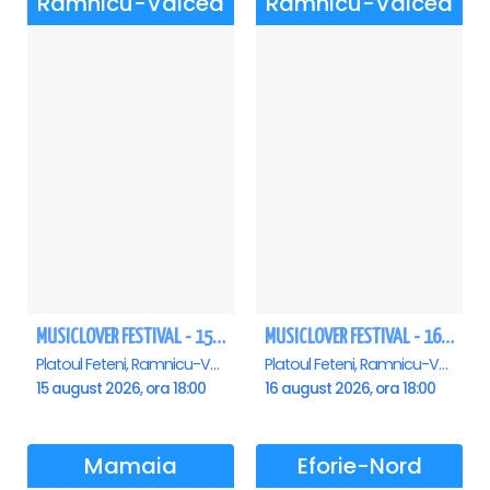
Ramnicu-Valcea
Ramnicu-Valcea
MUSICLOVER FESTIVAL - 15 AUGUST - CONNECT-R, DELIA, RON HEWITT, NICKI M, AURIKA
MUSICLOVER FESTIVAL - 16 AUGUST - LEO DE LA ROSIORI SI MARCEL STEFANET & ETHNO REPUBLIC, TUDOR DEEJAY, VARER
Platoul Feteni, Ramnicu-Valcea
Platoul Feteni, Ramnicu-Valcea
15 august 2026, ora 18:00
16 august 2026, ora 18:00
Mamaia
Eforie-Nord