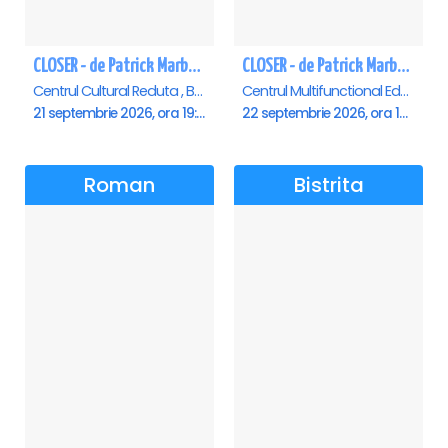
CLOSER - de Patrick Marber - Premiera - Brasov
CLOSER - de Patrick Marber - Premiera - Constanta
Centrul Cultural Reduta , Brasov
Centrul Multifunctional Educativ pentru Tineret Jean Constantin, Constanta
21 septembrie 2026, ora 19:00
22 septembrie 2026, ora 19:00
Roman
Bistrita