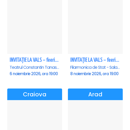
INVITAȚIE LA VALS – feerie de bal în paşi de dans
INVITAȚIE LA VALS – feerie de bal în paşi de dans - Sibiu
Teatrul Constantin Tanase - Sala Savoy, Bucuresti
Filarmonica de Stat - Sala Thalia, Sibiu
6 noiembrie 2026, ora 19:00
8 noiembrie 2026, ora 19:00
Craiova
Arad