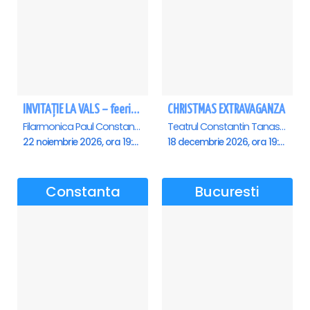
INVITAȚIE LA VALS – feerie de bal în paşi de dans - Ploiesti
CHRISTMAS EXTRAVAGANZA
Filarmonica Paul Constantinescu, Ploiesti
Teatrul Constantin Tanase - Sala Savoy, Bucuresti
22 noiembrie 2026, ora 19:00
18 decembrie 2026, ora 19:00
Constanta
Bucuresti