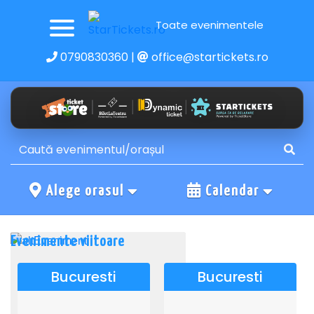
Toate evenimentele
0790830360
|
office@startickets.ro
Alege orasul
Calendar
Evenimente viitoare
Bucuresti
Bucuresti