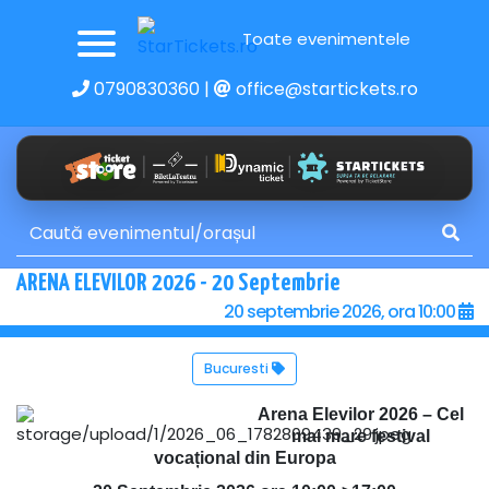
Toate evenimentele
0790830360
|
office@startickets.ro
ARENA ELEVILOR 2026 - 20 Septembrie
20 septembrie 2026, ora 10:00
Bucuresti
Arena Elevilor 2026 – Cel
mai mare festival
vocațional din Europa