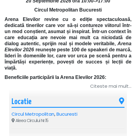
20 Septembrie 2026 ora 10:00->17:00
Circul Metropolitan Bucuresti
Arena Elevilor revine cu o ediție spectaculoasă,
dedicată tinerilor care vor să-și contureze viitorul într-
un mod conștient, asumat și inspirat. Într-un context în
care educația are nevoie mai mult ca niciodată de
dialog autentic, sprijin real și modele veritabile,
Arena
Elevilor 2026
reunește peste 100 de speakeri de marcă,
lideri în domeniile lor, care vor urca pe scenă pentru a
împărtăși experiențe, povești de succes și lecții de
viață.
Beneficiile participării la Arena Elevilor 2026:
Citeste mai mult...
1. Acces la educație alternativă, relevantă și aplicată
Într-o eră în care educația formală nu reușește întotdeauna
Locatie
să răspundă nevoilor reale ale elevilor, Arena Elevilor
aduce în fața tinerilor conținut practic, orientat spre
Circul Metropolitan
,
Bucuresti
dezvoltarea personală și profesională. Workshopurile,
panelurile și sesiunile interactive sunt concepute pentru a:
Aleea Circului Nr.15
dezvolta gândirea critică și creative, încuraja autonomia și
spiritul antreprenorial, pune accent pe valori precum