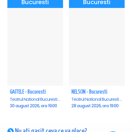
Bucuresti
Bucuresti
2.
Casa de bilete a Salii Dalles – B-dul Nicolae Balcescu
Nr.18 (luni-vineri 10-17)
.
Casa de bilete a Circului Metropolitan Bucuresti –
Aleea
Circului Nr.15
(miercuri-duminica 10-16)
GAITELE - Bucuresti
NELSON - Bucuresti
Teatrul National Bucuresti - Sala Ion Caramitru, Bucuresti
Teatrul National Bucuresti - Sala Ion Caramitru, Bucuresti
30 august 2026, ora 19:00
28 august 2026, ora 19:00
Nu ati gasit ceva ce va place?